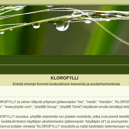
KLOROFYLLI
Entistä ehompi foorumi keskusteluun kasveista ja puutarhanhoidosta
ROFYLLI" ja siihen liittyvät yritykset (jälkeenpäin "me", "meitä", "meidän", "KLOROF
o", "www.phpbb.com", "phpBB Group", "phpBB Tiimit") käyttävät sinulta kerättyjä tieto
OFYLLI"-sivustoa. phpBB-ohjelmisto luo joitakin evästeitä, jotka ovat pieniä teksti
 sisältävät tiedon käyttäjän yksilöimiseksi (jälkeenpäin "käyttäjän id") ja anonyymin
annut joitakin viestejä "KLOROFYLLI"-sivustolla ja näitä käytetään tallentamaan lu