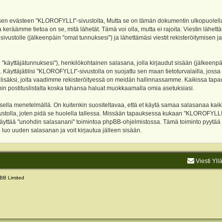
evästeen "KLOROFYLLI"-sivustolta, Mutta se on tämän dokumentin ulkopuolella. Tämä
 keräämme tietoa on se, mitä lähetät. Tämä voi olla, mutta ei rajoita: Viestin läh
sivustolle (jälkeenpäin "omat tunnuksesi") ja lähettämäsi viestit rekisteröitymisen 
n "käyttäjätunnuksesi"), henkilökohtainen salasana, jolla kirjaudut sisään (jälkeenp
Käyttäjätilisi "KLOROFYLLI"-sivustolla on suojattu sen maan tietoturvalailla, jossa p
isäksi, joita vaadimme rekisteröityessä on meidän hallinnassamme. Kaikissa tapauksi
rumin postituslistalta koska tahansa haluat muokkaamalla omia asetuksiasi.
lla menetelmällä. On kuitenkin suositeltavaa, että et käytä samaa salasanaa kaikil
vustolla, joten pidä se huolella tallessa. Missään tapauksessa kukaan "KLOROFYLLI
 käyttää "unohdin salasanani" toimintoa phpBB-ohjelmistossa. Tämä toiminto pyytää
luo uuden salasanan ja voit kirjautua jälleen sisään.
Viesti Yll
BB Limited