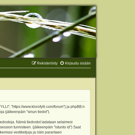
Rekisteröidy
Kirjaudu sisään
YLLI", "https://www.klorofylli.com/forum") ja phpBB:n
ja (jälkeenpäin "sinun tiedot").
tiedostoja. Nämä tiedostot ladataan selaimesi
 session tunnisteen. (jälkeenpäin "istunto id") Saat
kemiasi vestiketjuja ja näin parantaen