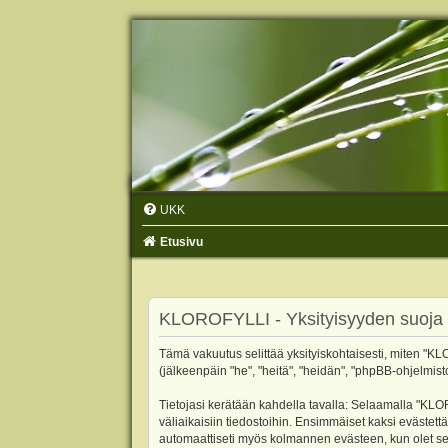
UKK
Etusivu
KLOROFYLLI - Yksityisyyden suoja
Tämä vakuutus selittää yksityiskohtaisesti, miten "KLO
(jälkeenpäin "he", "heitä", "heidän", "phpBB-ohjelmist
Tietojasi kerätään kahdella tavalla: Selaamalla "KLOR
väliaikaisiin tiedostoihin. Ensimmäiset kaksi evästettä
automaattiseti myös kolmannen evästeen, kun olet sel