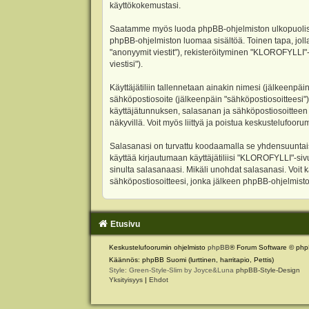
käyttökokemustasi.
Saatamme myös luoda phpBB-ohjelmiston ulkopuolisen 
phpBB-ohjelmiston luomaa sisältöä. Toinen tapa, jolla
"anonyymit viestit"), rekisteröityminen "KLOROFYLLI"-
viestisi").
Käyttäjätiliin tallennetaan ainakin nimesi (jälkeenpäi
sähköpostiosoite (jälkeenpäin "sähköpostiosoitteesi"). 
käyttäjätunnuksen, salasanan ja sähköpostiosoitteen l
näkyvillä. Voit myös liittyä ja poistua keskustelufoo
Salasanasi on turvattu koodaamalla se yhdensuuntaise
käyttää kirjautumaan käyttäjätiliisi "KLOROFYLLI"-si
sinulta salasanaasi. Mikäli unohdat salasanasi. Voit
sähköpostiosoitteesi, jonka jälkeen phpBB-ohjelmisto 
Etusivu
Keskustelufoorumin ohjelmisto
phpBB
® Forum Software © php
Käännös: phpBB Suomi (lurttinen, harritapio, Pettis)
Style: Green-Style-Slim by Joyce&Luna
phpBB-Style-Design
Yksityisyys
|
Ehdot