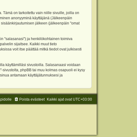
 on tarkoitettu vain niille sivuille, joilla on
ettäminen anonyyminä käyttäjänä (Jälkeenpäin
ja sisäänkirjautumisen jälkeen (jälkeenpäin "omat
äin "salasanasi") ja henkilökohtainen toimiva
alvelin sijaitsee. Kaikki muut tieto
ssa voit itse päättää mitkä tiedot ovat julkisesti
la käyttämilläsi sivustoilla. Salasanaasi voidaan
"-sivustolta, phpBB tai muu kolmas osapuoli ei kysy
 sinua antamaan käyttäjätunnuksesi ja
äpidolle
Poista evästeet
Kaikki ajat ovat
UTC+03:00