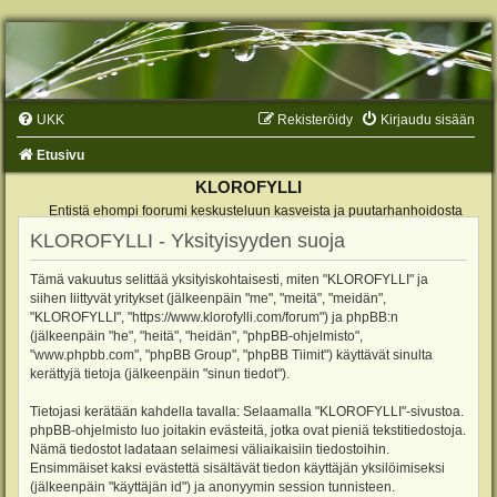
UKK
Rekisteröidy
Kirjaudu sisään
Etusivu
KLOROFYLLI
Entistä ehompi foorumi keskusteluun kasveista ja puutarhanhoidosta
KLOROFYLLI - Yksityisyyden suoja
Tämä vakuutus selittää yksityiskohtaisesti, miten "KLOROFYLLI" ja
siihen liittyvät yritykset (jälkeenpäin "me", "meitä", "meidän",
"KLOROFYLLI", "https://www.klorofylli.com/forum") ja phpBB:n
(jälkeenpäin "he", "heitä", "heidän", "phpBB-ohjelmisto",
"www.phpbb.com", "phpBB Group", "phpBB Tiimit") käyttävät sinulta
kerättyjä tietoja (jälkeenpäin "sinun tiedot").
Tietojasi kerätään kahdella tavalla: Selaamalla "KLOROFYLLI"-sivustoa.
phpBB-ohjelmisto luo joitakin evästeitä, jotka ovat pieniä tekstitiedostoja.
Nämä tiedostot ladataan selaimesi väliaikaisiin tiedostoihin.
Ensimmäiset kaksi evästettä sisältävät tiedon käyttäjän yksilöimiseksi
(jälkeenpäin "käyttäjän id") ja anonyymin session tunnisteen.