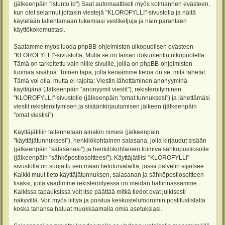
(jälkeenpäin "istunto id") Saat automaattiseti myös kolmannen evästeen,
kun olet selannut joitakin viestejä "KLOROFYLLI"-sivustolla ja näitä
käytetään tallentamaan lukemiasi vestiketjuja ja näin parantaen
käyttökokemustasi.
Saatamme myös luoda phpBB-ohjelmiston ulkopuolisen evästeen
"KLOROFYLLI"-sivustolta, Mutta se on tämän dokumentin ulkopuolella.
Tämä on tarkoitettu vain niille sivuille, joilla on phpBB-ohjelmiston
luomaa sisältöä. Toinen tapa, jolla keräämme tietoa on se, mitä lähetät.
Tämä voi olla, mutta ei rajoita: Viestin lähettäminen anonyyminä
käyttäjänä (Jälkeenpäin "anonyymit viestit"), rekisteröityminen
"KLOROFYLLI"-sivustolle (jälkeenpäin "omat tunnuksesi") ja lähettämäsi
viestit rekisteröitymisen ja sisäänkirjautumisen jälkeen (jälkeenpäin
"omat viestisi").
Käyttäjätiliin tallennetaan ainakin nimesi (jälkeenpäin
"käyttäjätunnuksesi"), henkilökohtainen salasana, jolla kirjaudut sisään
(jälkeenpäin "salasanasi") ja henkilökohtainen toimiva sähköpostiosoite
(jälkeenpäin "sähköpostiosoitteesi"). Käyttäjätilisi "KLOROFYLLI"-
sivustolla on suojattu sen maan tietoturvalailla, jossa palvelin sijaitsee.
Kaikki muut tieto käyttäjätunnuksen, salasanan ja sähköpostiosoitteen
lisäksi, joita vaadimme rekisteröityessä on meidän hallinnassamme.
Kaikissa tapauksissa voit itse päättää mitkä tiedot ovat julkisesti
näkyvillä. Voit myös liittyä ja poistua keskustelufoorumin postituslistalta
koska tahansa haluat muokkaamalla omia asetuksiasi.