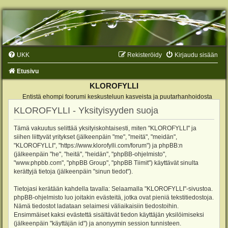
UKK
Rekisteröidy
Kirjaudu sisään
Etusivu
KLOROFYLLI
Entistä ehompi foorumi keskusteluun kasveista ja puutarhanhoidosta
KLOROFYLLI - Yksityisyyden suoja
Tämä vakuutus selittää yksityiskohtaisesti, miten "KLOROFYLLI" ja
siihen liittyvät yritykset (jälkeenpäin "me", "meitä", "meidän",
"KLOROFYLLI", "https://www.klorofylli.com/forum") ja phpBB:n
(jälkeenpäin "he", "heitä", "heidän", "phpBB-ohjelmisto",
"www.phpbb.com", "phpBB Group", "phpBB Tiimit") käyttävät sinulta
kerättyjä tietoja (jälkeenpäin "sinun tiedot").
Tietojasi kerätään kahdella tavalla: Selaamalla "KLOROFYLLI"-sivustoa.
phpBB-ohjelmisto luo joitakin evästeitä, jotka ovat pieniä tekstitiedostoja.
Nämä tiedostot ladataan selaimesi väliaikaisiin tiedostoihin.
Ensimmäiset kaksi evästettä sisältävät tiedon käyttäjän yksilöimiseksi
(jälkeenpäin "käyttäjän id") ja anonyymin session tunnisteen.