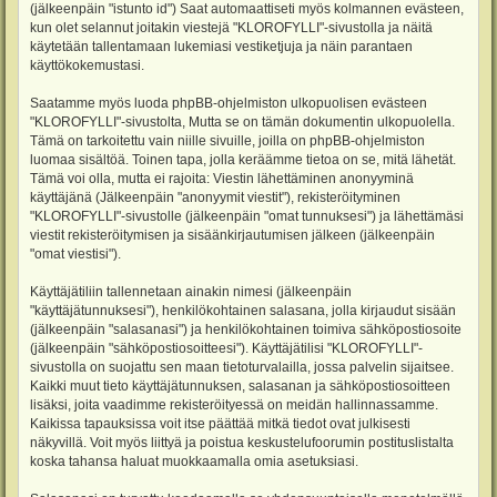
(jälkeenpäin "istunto id") Saat automaattiseti myös kolmannen evästeen,
kun olet selannut joitakin viestejä "KLOROFYLLI"-sivustolla ja näitä
käytetään tallentamaan lukemiasi vestiketjuja ja näin parantaen
käyttökokemustasi.
Saatamme myös luoda phpBB-ohjelmiston ulkopuolisen evästeen
"KLOROFYLLI"-sivustolta, Mutta se on tämän dokumentin ulkopuolella.
Tämä on tarkoitettu vain niille sivuille, joilla on phpBB-ohjelmiston
luomaa sisältöä. Toinen tapa, jolla keräämme tietoa on se, mitä lähetät.
Tämä voi olla, mutta ei rajoita: Viestin lähettäminen anonyyminä
käyttäjänä (Jälkeenpäin "anonyymit viestit"), rekisteröityminen
"KLOROFYLLI"-sivustolle (jälkeenpäin "omat tunnuksesi") ja lähettämäsi
viestit rekisteröitymisen ja sisäänkirjautumisen jälkeen (jälkeenpäin
"omat viestisi").
Käyttäjätiliin tallennetaan ainakin nimesi (jälkeenpäin
"käyttäjätunnuksesi"), henkilökohtainen salasana, jolla kirjaudut sisään
(jälkeenpäin "salasanasi") ja henkilökohtainen toimiva sähköpostiosoite
(jälkeenpäin "sähköpostiosoitteesi"). Käyttäjätilisi "KLOROFYLLI"-
sivustolla on suojattu sen maan tietoturvalailla, jossa palvelin sijaitsee.
Kaikki muut tieto käyttäjätunnuksen, salasanan ja sähköpostiosoitteen
lisäksi, joita vaadimme rekisteröityessä on meidän hallinnassamme.
Kaikissa tapauksissa voit itse päättää mitkä tiedot ovat julkisesti
näkyvillä. Voit myös liittyä ja poistua keskustelufoorumin postituslistalta
koska tahansa haluat muokkaamalla omia asetuksiasi.