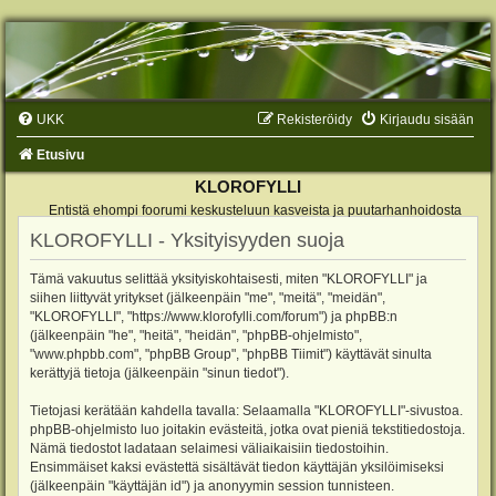
UKK
Rekisteröidy
Kirjaudu sisään
Etusivu
KLOROFYLLI
Entistä ehompi foorumi keskusteluun kasveista ja puutarhanhoidosta
KLOROFYLLI - Yksityisyyden suoja
Tämä vakuutus selittää yksityiskohtaisesti, miten "KLOROFYLLI" ja
siihen liittyvät yritykset (jälkeenpäin "me", "meitä", "meidän",
"KLOROFYLLI", "https://www.klorofylli.com/forum") ja phpBB:n
(jälkeenpäin "he", "heitä", "heidän", "phpBB-ohjelmisto",
"www.phpbb.com", "phpBB Group", "phpBB Tiimit") käyttävät sinulta
kerättyjä tietoja (jälkeenpäin "sinun tiedot").
Tietojasi kerätään kahdella tavalla: Selaamalla "KLOROFYLLI"-sivustoa.
phpBB-ohjelmisto luo joitakin evästeitä, jotka ovat pieniä tekstitiedostoja.
Nämä tiedostot ladataan selaimesi väliaikaisiin tiedostoihin.
Ensimmäiset kaksi evästettä sisältävät tiedon käyttäjän yksilöimiseksi
(jälkeenpäin "käyttäjän id") ja anonyymin session tunnisteen.