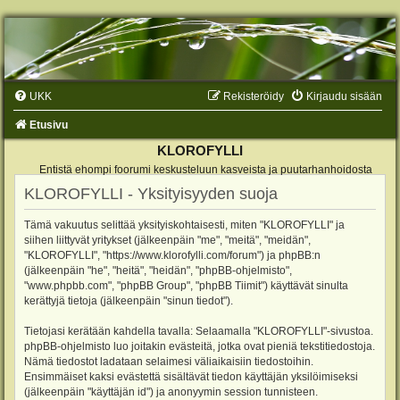
UKK
Rekisteröidy
Kirjaudu sisään
Etusivu
KLOROFYLLI
Entistä ehompi foorumi keskusteluun kasveista ja puutarhanhoidosta
KLOROFYLLI - Yksityisyyden suoja
Tämä vakuutus selittää yksityiskohtaisesti, miten "KLOROFYLLI" ja
siihen liittyvät yritykset (jälkeenpäin "me", "meitä", "meidän",
"KLOROFYLLI", "https://www.klorofylli.com/forum") ja phpBB:n
(jälkeenpäin "he", "heitä", "heidän", "phpBB-ohjelmisto",
"www.phpbb.com", "phpBB Group", "phpBB Tiimit") käyttävät sinulta
kerättyjä tietoja (jälkeenpäin "sinun tiedot").
Tietojasi kerätään kahdella tavalla: Selaamalla "KLOROFYLLI"-sivustoa.
phpBB-ohjelmisto luo joitakin evästeitä, jotka ovat pieniä tekstitiedostoja.
Nämä tiedostot ladataan selaimesi väliaikaisiin tiedostoihin.
Ensimmäiset kaksi evästettä sisältävät tiedon käyttäjän yksilöimiseksi
(jälkeenpäin "käyttäjän id") ja anonyymin session tunnisteen.