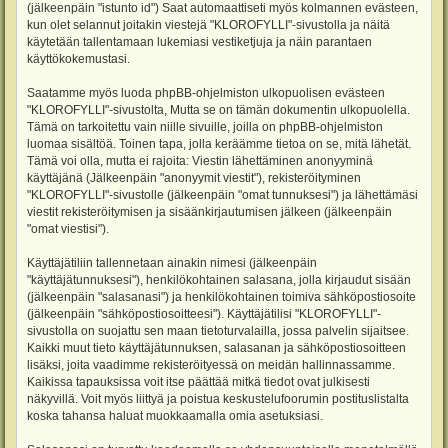
(jälkeenpäin "istunto id") Saat automaattiseti myös kolmannen evästeen,
kun olet selannut joitakin viestejä "KLOROFYLLI"-sivustolla ja näitä
käytetään tallentamaan lukemiasi vestiketjuja ja näin parantaen
käyttökokemustasi.
Saatamme myös luoda phpBB-ohjelmiston ulkopuolisen evästeen
"KLOROFYLLI"-sivustolta, Mutta se on tämän dokumentin ulkopuolella.
Tämä on tarkoitettu vain niille sivuille, joilla on phpBB-ohjelmiston
luomaa sisältöä. Toinen tapa, jolla keräämme tietoa on se, mitä lähetät.
Tämä voi olla, mutta ei rajoita: Viestin lähettäminen anonyyminä
käyttäjänä (Jälkeenpäin "anonyymit viestit"), rekisteröityminen
"KLOROFYLLI"-sivustolle (jälkeenpäin "omat tunnuksesi") ja lähettämäsi
viestit rekisteröitymisen ja sisäänkirjautumisen jälkeen (jälkeenpäin
"omat viestisi").
Käyttäjätiliin tallennetaan ainakin nimesi (jälkeenpäin
"käyttäjätunnuksesi"), henkilökohtainen salasana, jolla kirjaudut sisään
(jälkeenpäin "salasanasi") ja henkilökohtainen toimiva sähköpostiosoite
(jälkeenpäin "sähköpostiosoitteesi"). Käyttäjätilisi "KLOROFYLLI"-
sivustolla on suojattu sen maan tietoturvalailla, jossa palvelin sijaitsee.
Kaikki muut tieto käyttäjätunnuksen, salasanan ja sähköpostiosoitteen
lisäksi, joita vaadimme rekisteröityessä on meidän hallinnassamme.
Kaikissa tapauksissa voit itse päättää mitkä tiedot ovat julkisesti
näkyvillä. Voit myös liittyä ja poistua keskustelufoorumin postituslistalta
koska tahansa haluat muokkaamalla omia asetuksiasi.