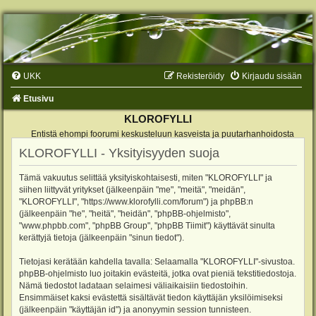
UKK
Rekisteröidy
Kirjaudu sisään
Etusivu
KLOROFYLLI
Entistä ehompi foorumi keskusteluun kasveista ja puutarhanhoidosta
KLOROFYLLI - Yksityisyyden suoja
Tämä vakuutus selittää yksityiskohtaisesti, miten "KLOROFYLLI" ja
siihen liittyvät yritykset (jälkeenpäin "me", "meitä", "meidän",
"KLOROFYLLI", "https://www.klorofylli.com/forum") ja phpBB:n
(jälkeenpäin "he", "heitä", "heidän", "phpBB-ohjelmisto",
"www.phpbb.com", "phpBB Group", "phpBB Tiimit") käyttävät sinulta
kerättyjä tietoja (jälkeenpäin "sinun tiedot").
Tietojasi kerätään kahdella tavalla: Selaamalla "KLOROFYLLI"-sivustoa.
phpBB-ohjelmisto luo joitakin evästeitä, jotka ovat pieniä tekstitiedostoja.
Nämä tiedostot ladataan selaimesi väliaikaisiin tiedostoihin.
Ensimmäiset kaksi evästettä sisältävät tiedon käyttäjän yksilöimiseksi
(jälkeenpäin "käyttäjän id") ja anonyymin session tunnisteen.