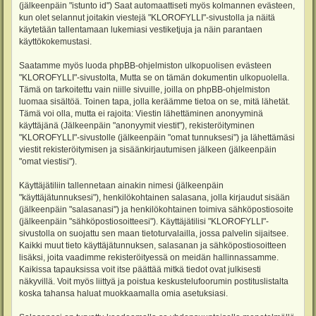
(jälkeenpäin "istunto id") Saat automaattiseti myös kolmannen evästeen,
kun olet selannut joitakin viestejä "KLOROFYLLI"-sivustolla ja näitä
käytetään tallentamaan lukemiasi vestiketjuja ja näin parantaen
käyttökokemustasi.
Saatamme myös luoda phpBB-ohjelmiston ulkopuolisen evästeen
"KLOROFYLLI"-sivustolta, Mutta se on tämän dokumentin ulkopuolella.
Tämä on tarkoitettu vain niille sivuille, joilla on phpBB-ohjelmiston
luomaa sisältöä. Toinen tapa, jolla keräämme tietoa on se, mitä lähetät.
Tämä voi olla, mutta ei rajoita: Viestin lähettäminen anonyyminä
käyttäjänä (Jälkeenpäin "anonyymit viestit"), rekisteröityminen
"KLOROFYLLI"-sivustolle (jälkeenpäin "omat tunnuksesi") ja lähettämäsi
viestit rekisteröitymisen ja sisäänkirjautumisen jälkeen (jälkeenpäin
"omat viestisi").
Käyttäjätiliin tallennetaan ainakin nimesi (jälkeenpäin
"käyttäjätunnuksesi"), henkilökohtainen salasana, jolla kirjaudut sisään
(jälkeenpäin "salasanasi") ja henkilökohtainen toimiva sähköpostiosoite
(jälkeenpäin "sähköpostiosoitteesi"). Käyttäjätilisi "KLOROFYLLI"-
sivustolla on suojattu sen maan tietoturvalailla, jossa palvelin sijaitsee.
Kaikki muut tieto käyttäjätunnuksen, salasanan ja sähköpostiosoitteen
lisäksi, joita vaadimme rekisteröityessä on meidän hallinnassamme.
Kaikissa tapauksissa voit itse päättää mitkä tiedot ovat julkisesti
näkyvillä. Voit myös liittyä ja poistua keskustelufoorumin postituslistalta
koska tahansa haluat muokkaamalla omia asetuksiasi.