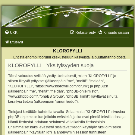
UKK
Rekisteröidy
Kirjaudu sisään
Etusivu
KLOROFYLLI
Entistä ehompi foorumi keskusteluun kasveista ja puutarhanhoidosta
KLOROFYLLI - Yksityisyyden suoja
Tämä vakuutus selittää yksityiskohtaisesti, miten "KLOROFYLLI" ja
siihen liittyvät yritykset (jälkeenpäin "me", "meitä", "meidän",
"KLOROFYLLI", "https://www.klorofylli.com/forum") ja phpBB:n
(jälkeenpäin "he", "heitä", "heidän", "phpBB-ohjelmisto",
"www.phpbb.com", "phpBB Group", "phpBB Tiimit") käyttävät sinulta
kerättyjä tietoja (jälkeenpäin "sinun tiedot").
Tietojasi kerätään kahdella tavalla: Selaamalla "KLOROFYLLI"-sivustoa.
phpBB-ohjelmisto luo joitakin evästeitä, jotka ovat pieniä tekstitiedostoja.
Nämä tiedostot ladataan selaimesi väliaikaisiin tiedostoihin.
Ensimmäiset kaksi evästettä sisältävät tiedon käyttäjän yksilöimiseksi
(jälkeenpäin "käyttäjän id") ja anonyymin session tunnisteen.