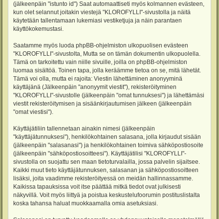
(jälkeenpäin "istunto id") Saat automaattiseti myös kolmannen evästeen,
kun olet selannut joitakin viestejä "KLOROFYLLI"-sivustolla ja näitä
käytetään tallentamaan lukemiasi vestiketjuja ja näin parantaen
käyttökokemustasi.
Saatamme myös luoda phpBB-ohjelmiston ulkopuolisen evästeen
"KLOROFYLLI"-sivustolta, Mutta se on tämän dokumentin ulkopuolella.
Tämä on tarkoitettu vain niille sivuille, joilla on phpBB-ohjelmiston
luomaa sisältöä. Toinen tapa, jolla keräämme tietoa on se, mitä lähetät.
Tämä voi olla, mutta ei rajoita: Viestin lähettäminen anonyyminä
käyttäjänä (Jälkeenpäin "anonyymit viestit"), rekisteröityminen
"KLOROFYLLI"-sivustolle (jälkeenpäin "omat tunnuksesi") ja lähettämäsi
viestit rekisteröitymisen ja sisäänkirjautumisen jälkeen (jälkeenpäin
"omat viestisi").
Käyttäjätiliin tallennetaan ainakin nimesi (jälkeenpäin
"käyttäjätunnuksesi"), henkilökohtainen salasana, jolla kirjaudut sisään
(jälkeenpäin "salasanasi") ja henkilökohtainen toimiva sähköpostiosoite
(jälkeenpäin "sähköpostiosoitteesi"). Käyttäjätilisi "KLOROFYLLI"-
sivustolla on suojattu sen maan tietoturvalailla, jossa palvelin sijaitsee.
Kaikki muut tieto käyttäjätunnuksen, salasanan ja sähköpostiosoitteen
lisäksi, joita vaadimme rekisteröityessä on meidän hallinnassamme.
Kaikissa tapauksissa voit itse päättää mitkä tiedot ovat julkisesti
näkyvillä. Voit myös liittyä ja poistua keskustelufoorumin postituslistalta
koska tahansa haluat muokkaamalla omia asetuksiasi.