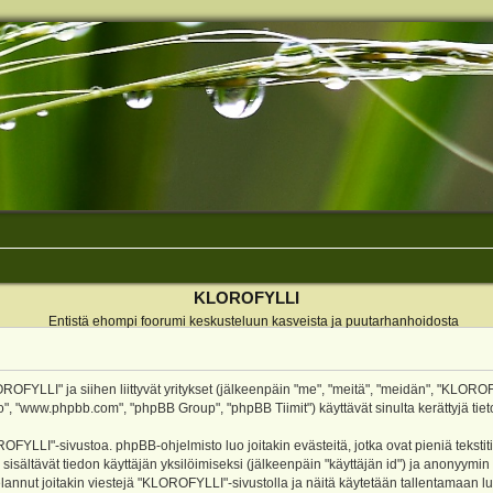
KLOROFYLLI
Entistä ehompi foorumi keskusteluun kasveista ja puutarhanhoidosta
ROFYLLI" ja siihen liittyvät yritykset (jälkeenpäin "me", "meitä", "meidän", "KLOROF
o", "www.phpbb.com", "phpBB Group", "phpBB Tiimit") käyttävät sinulta kerättyjä tieto
OFYLLI"-sivustoa. phpBB-ohjelmisto luo joitakin evästeitä, jotka ovat pieniä teksti
 sisältävät tiedon käyttäjän yksilöimiseksi (jälkeenpäin "käyttäjän id") ja anonyymin
annut joitakin viestejä "KLOROFYLLI"-sivustolla ja näitä käytetään tallentamaan lu