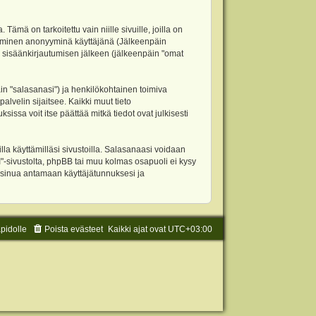
 on tarkoitettu vain niille sivuille, joilla on
ettäminen anonyyminä käyttäjänä (Jälkeenpäin
ja sisäänkirjautumisen jälkeen (jälkeenpäin "omat
äin "salasanasi") ja henkilökohtainen toimiva
alvelin sijaitsee. Kaikki muut tieto
ssa voit itse päättää mitkä tiedot ovat julkisesti
la käyttämilläsi sivustoilla. Salasanaasi voidaan
"-sivustolta, phpBB tai muu kolmas osapuoli ei kysy
 sinua antamaan käyttäjätunnuksesi ja
äpidolle
Poista evästeet
Kaikki ajat ovat
UTC+03:00