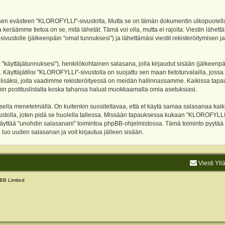
evästeen "KLOROFYLLI"-sivustolta, Mutta se on tämän dokumentin ulkopuolella. Tämä
 keräämme tietoa on se, mitä lähetät. Tämä voi olla, mutta ei rajoita: Viestin läh
sivustolle (jälkeenpäin "omat tunnuksesi") ja lähettämäsi viestit rekisteröitymisen 
n "käyttäjätunnuksesi"), henkilökohtainen salasana, jolla kirjaudut sisään (jälkeenp
Käyttäjätilisi "KLOROFYLLI"-sivustolla on suojattu sen maan tietoturvalailla, jossa p
isäksi, joita vaadimme rekisteröityessä on meidän hallinnassamme. Kaikissa tapauksi
rumin postituslistalta koska tahansa haluat muokkaamalla omia asetuksiasi.
lla menetelmällä. On kuitenkin suositeltavaa, että et käytä samaa salasanaa kaikil
vustolla, joten pidä se huolella tallessa. Missään tapauksessa kukaan "KLOROFYLLI
 käyttää "unohdin salasanani" toimintoa phpBB-ohjelmistossa. Tämä toiminto pyytää
luo uuden salasanan ja voit kirjautua jälleen sisään.
Viesti Yll
BB Limited