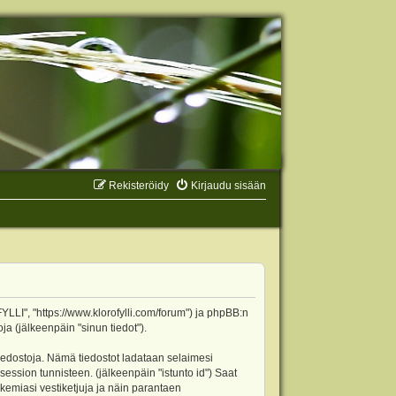
Rekisteröidy
Kirjaudu sisään
YLLI", "https://www.klorofylli.com/forum") ja phpBB:n
ja (jälkeenpäin "sinun tiedot").
tiedostoja. Nämä tiedostot ladataan selaimesi
 session tunnisteen. (jälkeenpäin "istunto id") Saat
kemiasi vestiketjuja ja näin parantaen