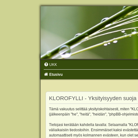
UKK
Etusivu
KLOROFYLLI - Yksityisyyden suoja
Tämä vakuutus selittää yksityiskohtaisesti, miten "KLO
(jälkeenpäin "he", "heitä", "heidän", "phpBB-ohjelmist
Tietojasi kerätään kahdella tavalla: Selaamalla "KLOR
väliaikaisiin tiedostoihin. Ensimmäiset kaksi evästettä
automaattiseti myös kolmannen evästeen, kun olet sel