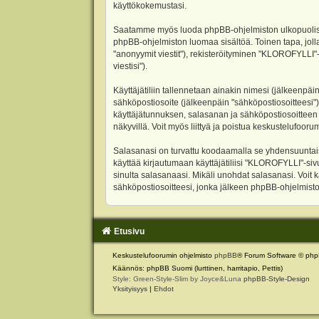
käyttökokemustasi.
Saatamme myös luoda phpBB-ohjelmiston ulkopuolisen 
phpBB-ohjelmiston luomaa sisältöä. Toinen tapa, jolla
"anonyymit viestit"), rekisteröityminen "KLOROFYLLI"-
viestisi").
Käyttäjätiliin tallennetaan ainakin nimesi (jälkeenpäi
sähköpostiosoite (jälkeenpäin "sähköpostiosoitteesi"). 
käyttäjätunnuksen, salasanan ja sähköpostiosoitteen l
näkyvillä. Voit myös liittyä ja poistua keskustelufoo
Salasanasi on turvattu koodaamalla se yhdensuuntaise
käyttää kirjautumaan käyttäjätiliisi "KLOROFYLLI"-si
sinulta salasanaasi. Mikäli unohdat salasanasi. Voit
sähköpostiosoitteesi, jonka jälkeen phpBB-ohjelmisto 
Etusivu
Keskustelufoorumin ohjelmisto
phpBB
® Forum Software © php
Käännös: phpBB Suomi (lurttinen, harritapio, Pettis)
Style: Green-Style-Slim by Joyce&Luna
phpBB-Style-Design
Yksityisyys
|
Ehdot