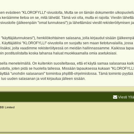
evästeen "KLOROFYLLI"-sivustolta, Mutta se on tämän dokumentin ulkopuolella. Tämä
 keräämme tietoa on se, mitä lähetät. Tämä voi olla, mutta ei rajoita: Viestin läh
sivustolle (jälkeenpäin "omat tunnuksesi") ja lähettämäsi viestit rekisteröitymisen 
n "käyttäjätunnuksesi"), henkilökohtainen salasana, jolla kirjaudut sisään (jälkeenp
Käyttäjätilisi "KLOROFYLLI"-sivustolla on suojattu sen maan tietoturvalailla, jossa p
isäksi, joita vaadimme rekisteröityessä on meidän hallinnassamme. Kaikissa tapauksi
rumin postituslistalta koska tahansa haluat muokkaamalla omia asetuksiasi.
lla menetelmällä. On kuitenkin suositeltavaa, että et käytä samaa salasanaa kaikil
vustolla, joten pidä se huolella tallessa. Missään tapauksessa kukaan "KLOROFYLLI
 käyttää "unohdin salasanani" toimintoa phpBB-ohjelmistossa. Tämä toiminto pyytää
luo uuden salasanan ja voit kirjautua jälleen sisään.
Viesti Yll
BB Limited