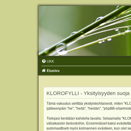
UKK
Etusivu
KLOROFYLLI - Yksityisyyden suoja
Tämä vakuutus selittää yksityiskohtaisesti, miten "KLO
(jälkeenpäin "he", "heitä", "heidän", "phpBB-ohjelmist
Tietojasi kerätään kahdella tavalla: Selaamalla "KLOR
väliaikaisiin tiedostoihin. Ensimmäiset kaksi evästettä
automaattiseti myös kolmannen evästeen, kun olet sel