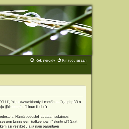
Rekisteröidy
Kirjaudu sisään
YLLI", "https://www.klorofylli.com/forum") ja phpBB:n
ja (jälkeenpäin "sinun tiedot").
tiedostoja. Nämä tiedostot ladataan selaimesi
 session tunnisteen. (jälkeenpäin "istunto id") Saat
kemiasi vestiketjuja ja näin parantaen