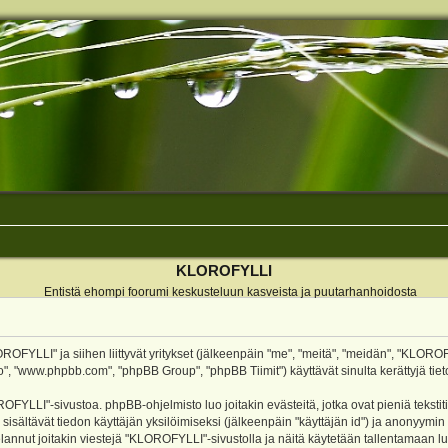
KLOROFYLLI
Entistä ehompi foorumi keskusteluun kasveista ja puutarhanhoidosta
ROFYLLI" ja siihen liittyvät yritykset (jälkeenpäin "me", "meitä", "meidän", "KLOROF
o", "www.phpbb.com", "phpBB Group", "phpBB Tiimit") käyttävät sinulta kerättyjä tieto
OFYLLI"-sivustoa. phpBB-ohjelmisto luo joitakin evästeitä, jotka ovat pieniä teksti
 sisältävät tiedon käyttäjän yksilöimiseksi (jälkeenpäin "käyttäjän id") ja anonyymin
annut joitakin viestejä "KLOROFYLLI"-sivustolla ja näitä käytetään tallentamaan lu