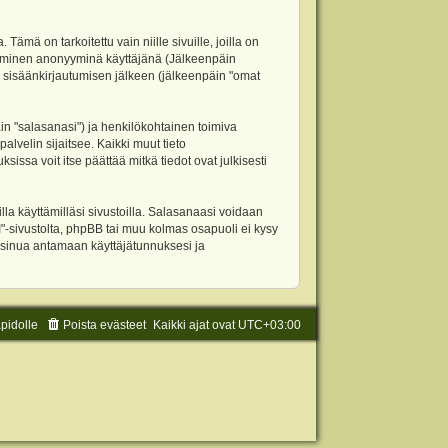
 on tarkoitettu vain niille sivuille, joilla on
ettäminen anonyyminä käyttäjänä (Jälkeenpäin
ja sisäänkirjautumisen jälkeen (jälkeenpäin "omat
äin "salasanasi") ja henkilökohtainen toimiva
alvelin sijaitsee. Kaikki muut tieto
ssa voit itse päättää mitkä tiedot ovat julkisesti
la käyttämilläsi sivustoilla. Salasanaasi voidaan
"-sivustolta, phpBB tai muu kolmas osapuoli ei kysy
 sinua antamaan käyttäjätunnuksesi ja
äpidolle
Poista evästeet
Kaikki ajat ovat
UTC+03:00