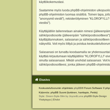
käyttökokemustasi.
Saatamme myös luoda phpBB-ohjelmiston ulkopuolisen 
phpBB-ohjelmiston luomaa sisältöä. Toinen tapa, jolla
"anonyymit viestit"), rekisteröityminen "KLOROFYLLI"-
viestisi").
Käyttäjätiliin tallennetaan ainakin nimesi (jälkeenpäi
sähköpostiosoite (jälkeenpäin "sähköpostiosoitteesi"). 
käyttäjätunnuksen, salasanan ja sähköpostiosoitteen l
näkyvillä. Voit myös liittyä ja poistua keskustelufoo
Salasanasi on turvattu koodaamalla se yhdensuuntaise
käyttää kirjautumaan käyttäjätiliisi "KLOROFYLLI"-si
sinulta salasanaasi. Mikäli unohdat salasanasi. Voit
sähköpostiosoitteesi, jonka jälkeen phpBB-ohjelmisto 
Etusivu
Keskustelufoorumin ohjelmisto
phpBB
® Forum Software © php
Käännös: phpBB Suomi (lurttinen, harritapio, Pettis)
Style: Green-Style-Slim by Joyce&Luna
phpBB-Style-Design
Yksityisyys
|
Ehdot