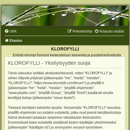
UKK
Rekisteröidy
Kirjaudu sisään
Etusivu
KLOROFYLLI
Entistä ehompi foorumi keskusteluun kasveista ja puutarhanhoidosta
KLOROFYLLI - Yksityisyyden suoja
Tämä vakuutus selittää yksityiskohtaisesti, miten "KLOROFYLLI" ja
siihen liittyvät yritykset (jälkeenpäin "me", "meitä", "meidän",
"KLOROFYLLI", "https://www.klorofylli.com/forum") ja phpBB:n
(jälkeenpäin "he", "heitä", "heidän", "phpBB-ohjelmisto",
"www.phpbb.com", "phpBB Group", "phpBB Tiimit") käyttävät sinulta
kerättyjä tietoja (jälkeenpäin "sinun tiedot").
Tietojasi kerätään kahdella tavalla: Selaamalla "KLOROFYLLI"-sivustoa.
phpBB-ohjelmisto luo joitakin evästeitä, jotka ovat pieniä tekstitiedostoja.
Nämä tiedostot ladataan selaimesi väliaikaisiin tiedostoihin.
Ensimmäiset kaksi evästettä sisältävät tiedon käyttäjän yksilöimiseksi
(jälkeenpäin "käyttäjän id") ja anonyymin session tunnisteen.