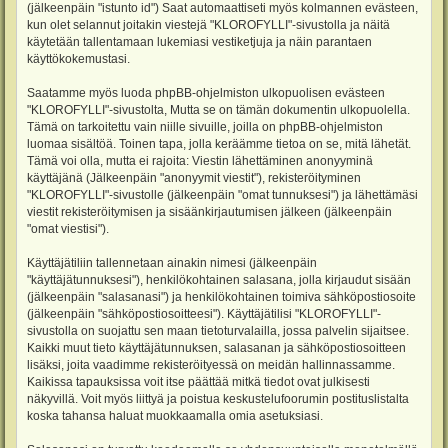
(jälkeenpäin "istunto id") Saat automaattiseti myös kolmannen evästeen,
kun olet selannut joitakin viestejä "KLOROFYLLI"-sivustolla ja näitä
käytetään tallentamaan lukemiasi vestiketjuja ja näin parantaen
käyttökokemustasi.
Saatamme myös luoda phpBB-ohjelmiston ulkopuolisen evästeen
"KLOROFYLLI"-sivustolta, Mutta se on tämän dokumentin ulkopuolella.
Tämä on tarkoitettu vain niille sivuille, joilla on phpBB-ohjelmiston
luomaa sisältöä. Toinen tapa, jolla keräämme tietoa on se, mitä lähetät.
Tämä voi olla, mutta ei rajoita: Viestin lähettäminen anonyyminä
käyttäjänä (Jälkeenpäin "anonyymit viestit"), rekisteröityminen
"KLOROFYLLI"-sivustolle (jälkeenpäin "omat tunnuksesi") ja lähettämäsi
viestit rekisteröitymisen ja sisäänkirjautumisen jälkeen (jälkeenpäin
"omat viestisi").
Käyttäjätiliin tallennetaan ainakin nimesi (jälkeenpäin
"käyttäjätunnuksesi"), henkilökohtainen salasana, jolla kirjaudut sisään
(jälkeenpäin "salasanasi") ja henkilökohtainen toimiva sähköpostiosoite
(jälkeenpäin "sähköpostiosoitteesi"). Käyttäjätilisi "KLOROFYLLI"-
sivustolla on suojattu sen maan tietoturvalailla, jossa palvelin sijaitsee.
Kaikki muut tieto käyttäjätunnuksen, salasanan ja sähköpostiosoitteen
lisäksi, joita vaadimme rekisteröityessä on meidän hallinnassamme.
Kaikissa tapauksissa voit itse päättää mitkä tiedot ovat julkisesti
näkyvillä. Voit myös liittyä ja poistua keskustelufoorumin postituslistalta
koska tahansa haluat muokkaamalla omia asetuksiasi.