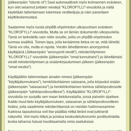
(jälkeenpäin "istunto id") Saat automaattiseti myös kolmannen evästeen,
kun olet selannut joitakin viestejä "KLOROFYLLI"-sivustolla ja näitä
käytetään tallentamaan lukemiasi vestiketjuja ja näin parantaen
käyttökokemustasi.
Saatamme myös luoda phpBB-ohjelmiston ulkopuolisen evästeen
"KLOROFYLLI"-sivustolta, Mutta se on tämän dokumentin ulkopuolella.
Tämä on tarkoitettu vain niille sivuille, joilla on phpBB-ohjelmiston
luomaa sisältöä. Toinen tapa, jolla keräämme tietoa on se, mitä lähetät.
Tämä voi olla, mutta ei rajoita: Viestin lähettäminen anonyyminä
käyttäjänä (Jälkeenpäin "anonyymit viestit"), rekisteröityminen
"KLOROFYLLI"-sivustolle (jälkeenpäin "omat tunnuksesi") ja lähettämäsi
viestit rekisteröitymisen ja sisäänkirjautumisen jälkeen (jälkeenpäin
"omat viestisi").
Käyttäjätiliin tallennetaan ainakin nimesi (jälkeenpäin
"käyttäjätunnuksesi"), henkilökohtainen salasana, jolla kirjaudut sisään
(jälkeenpäin "salasanasi") ja henkilökohtainen toimiva sähköpostiosoite
(jälkeenpäin "sähköpostiosoitteesi"). Käyttäjätilisi "KLOROFYLLI"-
sivustolla on suojattu sen maan tietoturvalailla, jossa palvelin sijaitsee.
Kaikki muut tieto käyttäjätunnuksen, salasanan ja sähköpostiosoitteen
lisäksi, joita vaadimme rekisteröityessä on meidän hallinnassamme.
Kaikissa tapauksissa voit itse päättää mitkä tiedot ovat julkisesti
näkyvillä. Voit myös liittyä ja poistua keskustelufoorumin postituslistalta
koska tahansa haluat muokkaamalla omia asetuksiasi.