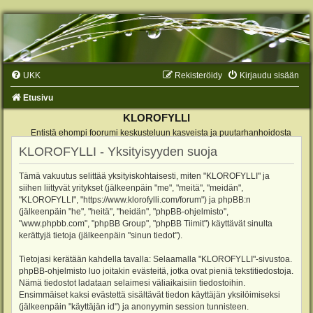
UKK
Rekisteröidy
Kirjaudu sisään
Etusivu
KLOROFYLLI
Entistä ehompi foorumi keskusteluun kasveista ja puutarhanhoidosta
KLOROFYLLI - Yksityisyyden suoja
Tämä vakuutus selittää yksityiskohtaisesti, miten "KLOROFYLLI" ja
siihen liittyvät yritykset (jälkeenpäin "me", "meitä", "meidän",
"KLOROFYLLI", "https://www.klorofylli.com/forum") ja phpBB:n
(jälkeenpäin "he", "heitä", "heidän", "phpBB-ohjelmisto",
"www.phpbb.com", "phpBB Group", "phpBB Tiimit") käyttävät sinulta
kerättyjä tietoja (jälkeenpäin "sinun tiedot").
Tietojasi kerätään kahdella tavalla: Selaamalla "KLOROFYLLI"-sivustoa.
phpBB-ohjelmisto luo joitakin evästeitä, jotka ovat pieniä tekstitiedostoja.
Nämä tiedostot ladataan selaimesi väliaikaisiin tiedostoihin.
Ensimmäiset kaksi evästettä sisältävät tiedon käyttäjän yksilöimiseksi
(jälkeenpäin "käyttäjän id") ja anonyymin session tunnisteen.