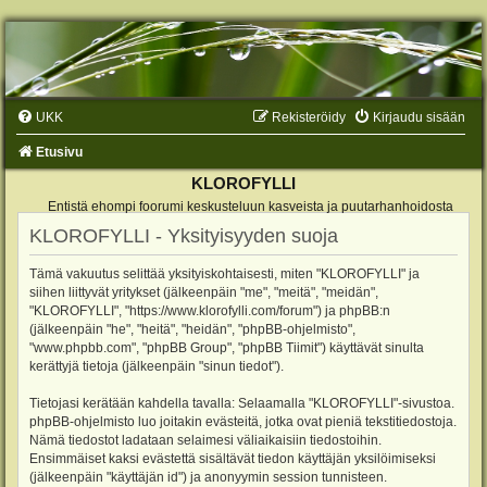
UKK
Rekisteröidy
Kirjaudu sisään
Etusivu
KLOROFYLLI
Entistä ehompi foorumi keskusteluun kasveista ja puutarhanhoidosta
KLOROFYLLI - Yksityisyyden suoja
Tämä vakuutus selittää yksityiskohtaisesti, miten "KLOROFYLLI" ja
siihen liittyvät yritykset (jälkeenpäin "me", "meitä", "meidän",
"KLOROFYLLI", "https://www.klorofylli.com/forum") ja phpBB:n
(jälkeenpäin "he", "heitä", "heidän", "phpBB-ohjelmisto",
"www.phpbb.com", "phpBB Group", "phpBB Tiimit") käyttävät sinulta
kerättyjä tietoja (jälkeenpäin "sinun tiedot").
Tietojasi kerätään kahdella tavalla: Selaamalla "KLOROFYLLI"-sivustoa.
phpBB-ohjelmisto luo joitakin evästeitä, jotka ovat pieniä tekstitiedostoja.
Nämä tiedostot ladataan selaimesi väliaikaisiin tiedostoihin.
Ensimmäiset kaksi evästettä sisältävät tiedon käyttäjän yksilöimiseksi
(jälkeenpäin "käyttäjän id") ja anonyymin session tunnisteen.