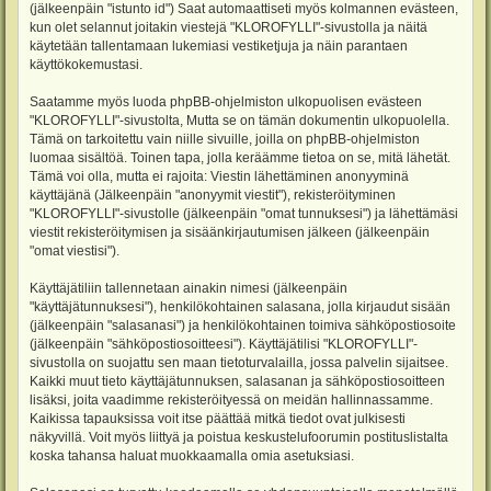
(jälkeenpäin "istunto id") Saat automaattiseti myös kolmannen evästeen,
kun olet selannut joitakin viestejä "KLOROFYLLI"-sivustolla ja näitä
käytetään tallentamaan lukemiasi vestiketjuja ja näin parantaen
käyttökokemustasi.
Saatamme myös luoda phpBB-ohjelmiston ulkopuolisen evästeen
"KLOROFYLLI"-sivustolta, Mutta se on tämän dokumentin ulkopuolella.
Tämä on tarkoitettu vain niille sivuille, joilla on phpBB-ohjelmiston
luomaa sisältöä. Toinen tapa, jolla keräämme tietoa on se, mitä lähetät.
Tämä voi olla, mutta ei rajoita: Viestin lähettäminen anonyyminä
käyttäjänä (Jälkeenpäin "anonyymit viestit"), rekisteröityminen
"KLOROFYLLI"-sivustolle (jälkeenpäin "omat tunnuksesi") ja lähettämäsi
viestit rekisteröitymisen ja sisäänkirjautumisen jälkeen (jälkeenpäin
"omat viestisi").
Käyttäjätiliin tallennetaan ainakin nimesi (jälkeenpäin
"käyttäjätunnuksesi"), henkilökohtainen salasana, jolla kirjaudut sisään
(jälkeenpäin "salasanasi") ja henkilökohtainen toimiva sähköpostiosoite
(jälkeenpäin "sähköpostiosoitteesi"). Käyttäjätilisi "KLOROFYLLI"-
sivustolla on suojattu sen maan tietoturvalailla, jossa palvelin sijaitsee.
Kaikki muut tieto käyttäjätunnuksen, salasanan ja sähköpostiosoitteen
lisäksi, joita vaadimme rekisteröityessä on meidän hallinnassamme.
Kaikissa tapauksissa voit itse päättää mitkä tiedot ovat julkisesti
näkyvillä. Voit myös liittyä ja poistua keskustelufoorumin postituslistalta
koska tahansa haluat muokkaamalla omia asetuksiasi.