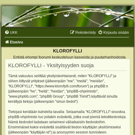
UKK
Rekisteröidy
Kirjaudu sisään
Etusivu
KLOROFYLLI
Entistä ehompi foorumi keskusteluun kasveista ja puutarhanhoidosta
KLOROFYLLI - Yksityisyyden suoja
Tämä vakuutus selittää yksityiskohtaisesti, miten "KLOROFYLLI" ja
siihen liittyvät yritykset (jälkeenpäin "me", "meitä", "meidän",
"KLOROFYLLI", "https://www.klorofylli.com/forum") ja phpBB:n
(jälkeenpäin "he", "heitä", "heidän", "phpBB-ohjelmisto",
"www.phpbb.com", "phpBB Group", "phpBB Tiimit") käyttävät sinulta
kerättyjä tietoja (jälkeenpäin "sinun tiedot").
Tietojasi kerätään kahdella tavalla: Selaamalla "KLOROFYLLI"-sivustoa.
phpBB-ohjelmisto luo joitakin evästeitä, jotka ovat pieniä tekstitiedostoja.
Nämä tiedostot ladataan selaimesi väliaikaisiin tiedostoihin.
Ensimmäiset kaksi evästettä sisältävät tiedon käyttäjän yksilöimiseksi
(jälkeenpäin "käyttäjän id") ja anonyymin session tunnisteen.