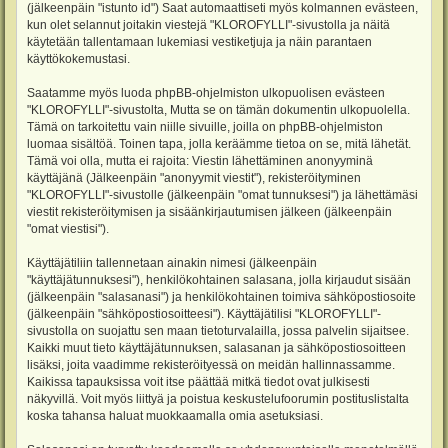
(jälkeenpäin "istunto id") Saat automaattiseti myös kolmannen evästeen,
kun olet selannut joitakin viestejä "KLOROFYLLI"-sivustolla ja näitä
käytetään tallentamaan lukemiasi vestiketjuja ja näin parantaen
käyttökokemustasi.
Saatamme myös luoda phpBB-ohjelmiston ulkopuolisen evästeen
"KLOROFYLLI"-sivustolta, Mutta se on tämän dokumentin ulkopuolella.
Tämä on tarkoitettu vain niille sivuille, joilla on phpBB-ohjelmiston
luomaa sisältöä. Toinen tapa, jolla keräämme tietoa on se, mitä lähetät.
Tämä voi olla, mutta ei rajoita: Viestin lähettäminen anonyyminä
käyttäjänä (Jälkeenpäin "anonyymit viestit"), rekisteröityminen
"KLOROFYLLI"-sivustolle (jälkeenpäin "omat tunnuksesi") ja lähettämäsi
viestit rekisteröitymisen ja sisäänkirjautumisen jälkeen (jälkeenpäin
"omat viestisi").
Käyttäjätiliin tallennetaan ainakin nimesi (jälkeenpäin
"käyttäjätunnuksesi"), henkilökohtainen salasana, jolla kirjaudut sisään
(jälkeenpäin "salasanasi") ja henkilökohtainen toimiva sähköpostiosoite
(jälkeenpäin "sähköpostiosoitteesi"). Käyttäjätilisi "KLOROFYLLI"-
sivustolla on suojattu sen maan tietoturvalailla, jossa palvelin sijaitsee.
Kaikki muut tieto käyttäjätunnuksen, salasanan ja sähköpostiosoitteen
lisäksi, joita vaadimme rekisteröityessä on meidän hallinnassamme.
Kaikissa tapauksissa voit itse päättää mitkä tiedot ovat julkisesti
näkyvillä. Voit myös liittyä ja poistua keskustelufoorumin postituslistalta
koska tahansa haluat muokkaamalla omia asetuksiasi.