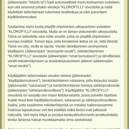
(jälkeenpäin "istunto id") Saat automaattiseti myös kolmannen evästeen,
kun olet selannut joitakin viestejä "KLOROFYLLI"-sivustolla ja näitä
käytetään tallentamaan lukemiasi vestiketjuja ja näin parantaen
käyttökokemustasi.
Saatamme myös luoda phpBB-ohjelmiston ulkopuolisen evästeen
"KLOROFYLLI"-sivustolta, Mutta se on tämän dokumentin ulkopuolella.
Tämä on tarkoitettu vain niille sivuille, joilla on phpBB-ohjelmiston
luomaa sisältöä. Toinen tapa, jolla keräämme tietoa on se, mitä lähetät.
Tämä voi olla, mutta ei rajoita: Viestin lähettäminen anonyyminä
käyttäjänä (Jälkeenpäin "anonyymit viestit"), rekisteröityminen
"KLOROFYLLI"-sivustolle (jälkeenpäin "omat tunnuksesi") ja lähettämäsi
viestit rekisteröitymisen ja sisäänkirjautumisen jälkeen (jälkeenpäin
"omat viestisi").
Käyttäjätiliin tallennetaan ainakin nimesi (jälkeenpäin
"käyttäjätunnuksesi"), henkilökohtainen salasana, jolla kirjaudut sisään
(jälkeenpäin "salasanasi") ja henkilökohtainen toimiva sähköpostiosoite
(jälkeenpäin "sähköpostiosoitteesi"). Käyttäjätilisi "KLOROFYLLI"-
sivustolla on suojattu sen maan tietoturvalailla, jossa palvelin sijaitsee.
Kaikki muut tieto käyttäjätunnuksen, salasanan ja sähköpostiosoitteen
lisäksi, joita vaadimme rekisteröityessä on meidän hallinnassamme.
Kaikissa tapauksissa voit itse päättää mitkä tiedot ovat julkisesti
näkyvillä. Voit myös liittyä ja poistua keskustelufoorumin postituslistalta
koska tahansa haluat muokkaamalla omia asetuksiasi.