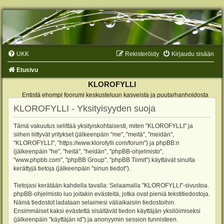
UKK
Rekisteröidy
Kirjaudu sisään
Etusivu
KLOROFYLLI
Entistä ehompi foorumi keskusteluun kasveista ja puutarhanhoidosta
KLOROFYLLI - Yksityisyyden suoja
Tämä vakuutus selittää yksityiskohtaisesti, miten "KLOROFYLLI" ja
siihen liittyvät yritykset (jälkeenpäin "me", "meitä", "meidän",
"KLOROFYLLI", "https://www.klorofylli.com/forum") ja phpBB:n
(jälkeenpäin "he", "heitä", "heidän", "phpBB-ohjelmisto",
"www.phpbb.com", "phpBB Group", "phpBB Tiimit") käyttävät sinulta
kerättyjä tietoja (jälkeenpäin "sinun tiedot").
Tietojasi kerätään kahdella tavalla: Selaamalla "KLOROFYLLI"-sivustoa.
phpBB-ohjelmisto luo joitakin evästeitä, jotka ovat pieniä tekstitiedostoja.
Nämä tiedostot ladataan selaimesi väliaikaisiin tiedostoihin.
Ensimmäiset kaksi evästettä sisältävät tiedon käyttäjän yksilöimiseksi
(jälkeenpäin "käyttäjän id") ja anonyymin session tunnisteen.