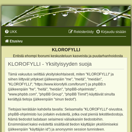
UKK
Rekisteröidy
Kirjaudu sisään
Etusivu
KLOROFYLLI
Entistä ehompi foorumi keskusteluun kasveista ja puutarhanhoidosta
KLOROFYLLI - Yksityisyyden suoja
Tämä vakuutus selittää yksityiskohtaisesti, miten "KLOROFYLLI" ja
siihen liittyvät yritykset (jälkeenpäin "me", "meitä", "meidän",
"KLOROFYLLI", "https://www.klorofylli.com/forum") ja phpBB:n
(jälkeenpäin "he", "heitä", "heidän", "phpBB-ohjelmisto",
"www.phpbb.com", "phpBB Group", "phpBB Tiimit") käyttävät sinulta
kerättyjä tietoja (jälkeenpäin "sinun tiedot").
Tietojasi kerätään kahdella tavalla: Selaamalla "KLOROFYLLI"-sivustoa.
phpBB-ohjelmisto luo joitakin evästeitä, jotka ovat pieniä tekstitiedostoja.
Nämä tiedostot ladataan selaimesi väliaikaisiin tiedostoihin.
Ensimmäiset kaksi evästettä sisältävät tiedon käyttäjän yksilöimiseksi
(jälkeenpäin "käyttäjän id") ja anonyymin session tunnisteen.