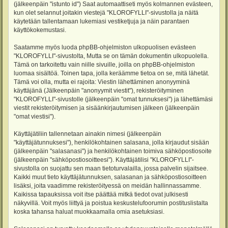
(jälkeenpäin "istunto id") Saat automaattiseti myös kolmannen evästeen,
kun olet selannut joitakin viestejä "KLOROFYLLI"-sivustolla ja näitä
käytetään tallentamaan lukemiasi vestiketjuja ja näin parantaen
käyttökokemustasi.
Saatamme myös luoda phpBB-ohjelmiston ulkopuolisen evästeen
"KLOROFYLLI"-sivustolta, Mutta se on tämän dokumentin ulkopuolella.
Tämä on tarkoitettu vain niille sivuille, joilla on phpBB-ohjelmiston
luomaa sisältöä. Toinen tapa, jolla keräämme tietoa on se, mitä lähetät.
Tämä voi olla, mutta ei rajoita: Viestin lähettäminen anonyyminä
käyttäjänä (Jälkeenpäin "anonyymit viestit"), rekisteröityminen
"KLOROFYLLI"-sivustolle (jälkeenpäin "omat tunnuksesi") ja lähettämäsi
viestit rekisteröitymisen ja sisäänkirjautumisen jälkeen (jälkeenpäin
"omat viestisi").
Käyttäjätiliin tallennetaan ainakin nimesi (jälkeenpäin
"käyttäjätunnuksesi"), henkilökohtainen salasana, jolla kirjaudut sisään
(jälkeenpäin "salasanasi") ja henkilökohtainen toimiva sähköpostiosoite
(jälkeenpäin "sähköpostiosoitteesi"). Käyttäjätilisi "KLOROFYLLI"-
sivustolla on suojattu sen maan tietoturvalailla, jossa palvelin sijaitsee.
Kaikki muut tieto käyttäjätunnuksen, salasanan ja sähköpostiosoitteen
lisäksi, joita vaadimme rekisteröityessä on meidän hallinnassamme.
Kaikissa tapauksissa voit itse päättää mitkä tiedot ovat julkisesti
näkyvillä. Voit myös liittyä ja poistua keskustelufoorumin postituslistalta
koska tahansa haluat muokkaamalla omia asetuksiasi.