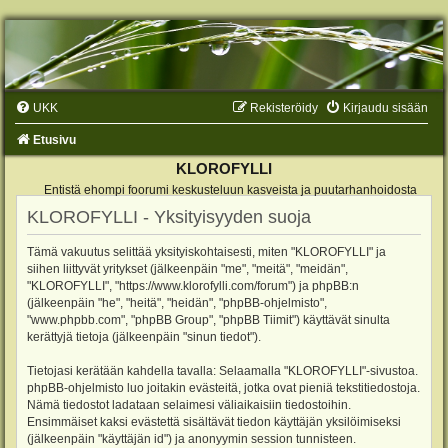
UKK
Rekisteröidy
Kirjaudu sisään
Etusivu
KLOROFYLLI
Entistä ehompi foorumi keskusteluun kasveista ja puutarhanhoidosta
KLOROFYLLI - Yksityisyyden suoja
Tämä vakuutus selittää yksityiskohtaisesti, miten "KLOROFYLLI" ja
siihen liittyvät yritykset (jälkeenpäin "me", "meitä", "meidän",
"KLOROFYLLI", "https://www.klorofylli.com/forum") ja phpBB:n
(jälkeenpäin "he", "heitä", "heidän", "phpBB-ohjelmisto",
"www.phpbb.com", "phpBB Group", "phpBB Tiimit") käyttävät sinulta
kerättyjä tietoja (jälkeenpäin "sinun tiedot").
Tietojasi kerätään kahdella tavalla: Selaamalla "KLOROFYLLI"-sivustoa.
phpBB-ohjelmisto luo joitakin evästeitä, jotka ovat pieniä tekstitiedostoja.
Nämä tiedostot ladataan selaimesi väliaikaisiin tiedostoihin.
Ensimmäiset kaksi evästettä sisältävät tiedon käyttäjän yksilöimiseksi
(jälkeenpäin "käyttäjän id") ja anonyymin session tunnisteen.