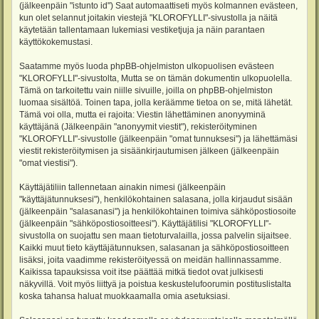
(jälkeenpäin "istunto id") Saat automaattiseti myös kolmannen evästeen,
kun olet selannut joitakin viestejä "KLOROFYLLI"-sivustolla ja näitä
käytetään tallentamaan lukemiasi vestiketjuja ja näin parantaen
käyttökokemustasi.
Saatamme myös luoda phpBB-ohjelmiston ulkopuolisen evästeen
"KLOROFYLLI"-sivustolta, Mutta se on tämän dokumentin ulkopuolella.
Tämä on tarkoitettu vain niille sivuille, joilla on phpBB-ohjelmiston
luomaa sisältöä. Toinen tapa, jolla keräämme tietoa on se, mitä lähetät.
Tämä voi olla, mutta ei rajoita: Viestin lähettäminen anonyyminä
käyttäjänä (Jälkeenpäin "anonyymit viestit"), rekisteröityminen
"KLOROFYLLI"-sivustolle (jälkeenpäin "omat tunnuksesi") ja lähettämäsi
viestit rekisteröitymisen ja sisäänkirjautumisen jälkeen (jälkeenpäin
"omat viestisi").
Käyttäjätiliin tallennetaan ainakin nimesi (jälkeenpäin
"käyttäjätunnuksesi"), henkilökohtainen salasana, jolla kirjaudut sisään
(jälkeenpäin "salasanasi") ja henkilökohtainen toimiva sähköpostiosoite
(jälkeenpäin "sähköpostiosoitteesi"). Käyttäjätilisi "KLOROFYLLI"-
sivustolla on suojattu sen maan tietoturvalailla, jossa palvelin sijaitsee.
Kaikki muut tieto käyttäjätunnuksen, salasanan ja sähköpostiosoitteen
lisäksi, joita vaadimme rekisteröityessä on meidän hallinnassamme.
Kaikissa tapauksissa voit itse päättää mitkä tiedot ovat julkisesti
näkyvillä. Voit myös liittyä ja poistua keskustelufoorumin postituslistalta
koska tahansa haluat muokkaamalla omia asetuksiasi.