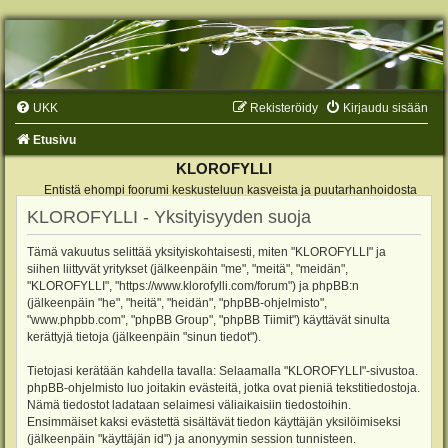
UKK
Rekisteröidy
Kirjaudu sisään
Etusivu
KLOROFYLLI
Entistä ehompi foorumi keskusteluun kasveista ja puutarhanhoidosta
KLOROFYLLI - Yksityisyyden suoja
Tämä vakuutus selittää yksityiskohtaisesti, miten "KLOROFYLLI" ja
siihen liittyvät yritykset (jälkeenpäin "me", "meitä", "meidän",
"KLOROFYLLI", "https://www.klorofylli.com/forum") ja phpBB:n
(jälkeenpäin "he", "heitä", "heidän", "phpBB-ohjelmisto",
"www.phpbb.com", "phpBB Group", "phpBB Tiimit") käyttävät sinulta
kerättyjä tietoja (jälkeenpäin "sinun tiedot").
Tietojasi kerätään kahdella tavalla: Selaamalla "KLOROFYLLI"-sivustoa.
phpBB-ohjelmisto luo joitakin evästeitä, jotka ovat pieniä tekstitiedostoja.
Nämä tiedostot ladataan selaimesi väliaikaisiin tiedostoihin.
Ensimmäiset kaksi evästettä sisältävät tiedon käyttäjän yksilöimiseksi
(jälkeenpäin "käyttäjän id") ja anonyymin session tunnisteen.