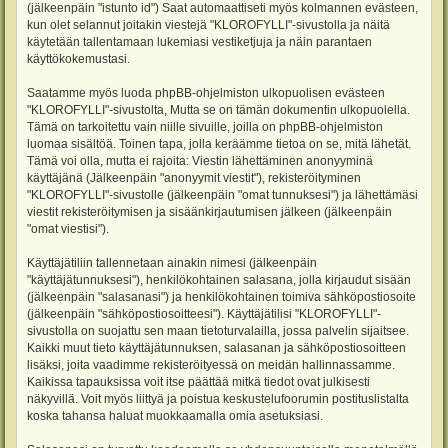
(jälkeenpäin "istunto id") Saat automaattiseti myös kolmannen evästeen,
kun olet selannut joitakin viestejä "KLOROFYLLI"-sivustolla ja näitä
käytetään tallentamaan lukemiasi vestiketjuja ja näin parantaen
käyttökokemustasi.
Saatamme myös luoda phpBB-ohjelmiston ulkopuolisen evästeen
"KLOROFYLLI"-sivustolta, Mutta se on tämän dokumentin ulkopuolella.
Tämä on tarkoitettu vain niille sivuille, joilla on phpBB-ohjelmiston
luomaa sisältöä. Toinen tapa, jolla keräämme tietoa on se, mitä lähetät.
Tämä voi olla, mutta ei rajoita: Viestin lähettäminen anonyyminä
käyttäjänä (Jälkeenpäin "anonyymit viestit"), rekisteröityminen
"KLOROFYLLI"-sivustolle (jälkeenpäin "omat tunnuksesi") ja lähettämäsi
viestit rekisteröitymisen ja sisäänkirjautumisen jälkeen (jälkeenpäin
"omat viestisi").
Käyttäjätiliin tallennetaan ainakin nimesi (jälkeenpäin
"käyttäjätunnuksesi"), henkilökohtainen salasana, jolla kirjaudut sisään
(jälkeenpäin "salasanasi") ja henkilökohtainen toimiva sähköpostiosoite
(jälkeenpäin "sähköpostiosoitteesi"). Käyttäjätilisi "KLOROFYLLI"-
sivustolla on suojattu sen maan tietoturvalailla, jossa palvelin sijaitsee.
Kaikki muut tieto käyttäjätunnuksen, salasanan ja sähköpostiosoitteen
lisäksi, joita vaadimme rekisteröityessä on meidän hallinnassamme.
Kaikissa tapauksissa voit itse päättää mitkä tiedot ovat julkisesti
näkyvillä. Voit myös liittyä ja poistua keskustelufoorumin postituslistalta
koska tahansa haluat muokkaamalla omia asetuksiasi.