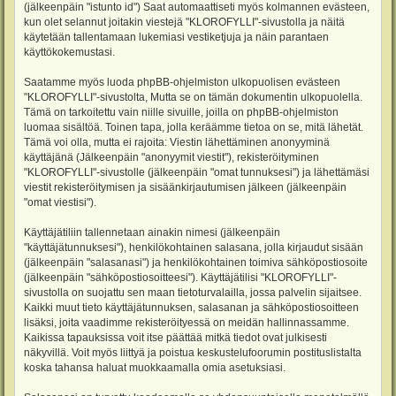
(jälkeenpäin "istunto id") Saat automaattiseti myös kolmannen evästeen,
kun olet selannut joitakin viestejä "KLOROFYLLI"-sivustolla ja näitä
käytetään tallentamaan lukemiasi vestiketjuja ja näin parantaen
käyttökokemustasi.
Saatamme myös luoda phpBB-ohjelmiston ulkopuolisen evästeen
"KLOROFYLLI"-sivustolta, Mutta se on tämän dokumentin ulkopuolella.
Tämä on tarkoitettu vain niille sivuille, joilla on phpBB-ohjelmiston
luomaa sisältöä. Toinen tapa, jolla keräämme tietoa on se, mitä lähetät.
Tämä voi olla, mutta ei rajoita: Viestin lähettäminen anonyyminä
käyttäjänä (Jälkeenpäin "anonyymit viestit"), rekisteröityminen
"KLOROFYLLI"-sivustolle (jälkeenpäin "omat tunnuksesi") ja lähettämäsi
viestit rekisteröitymisen ja sisäänkirjautumisen jälkeen (jälkeenpäin
"omat viestisi").
Käyttäjätiliin tallennetaan ainakin nimesi (jälkeenpäin
"käyttäjätunnuksesi"), henkilökohtainen salasana, jolla kirjaudut sisään
(jälkeenpäin "salasanasi") ja henkilökohtainen toimiva sähköpostiosoite
(jälkeenpäin "sähköpostiosoitteesi"). Käyttäjätilisi "KLOROFYLLI"-
sivustolla on suojattu sen maan tietoturvalailla, jossa palvelin sijaitsee.
Kaikki muut tieto käyttäjätunnuksen, salasanan ja sähköpostiosoitteen
lisäksi, joita vaadimme rekisteröityessä on meidän hallinnassamme.
Kaikissa tapauksissa voit itse päättää mitkä tiedot ovat julkisesti
näkyvillä. Voit myös liittyä ja poistua keskustelufoorumin postituslistalta
koska tahansa haluat muokkaamalla omia asetuksiasi.