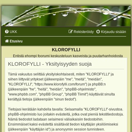
UKK
Rekisteröidy
Kirjaudu sisään
Etusivu
KLOROFYLLI
Entistä ehompi foorumi keskusteluun kasveista ja puutarhanhoidosta
KLOROFYLLI - Yksityisyyden suoja
Tämä vakuutus selittää yksityiskohtaisesti, miten "KLOROFYLLI" ja
siihen liittyvät yritykset (jälkeenpäin "me", "meitä", "meidän",
"KLOROFYLLI", "https://www.klorofylli.com/forum") ja phpBB:n
(jälkeenpäin "he", "heitä", "heidän", "phpBB-ohjelmisto",
"www.phpbb.com", "phpBB Group", "phpBB Tiimit") käyttävät sinulta
kerättyjä tietoja (jälkeenpäin "sinun tiedot").
Tietojasi kerätään kahdella tavalla: Selaamalla "KLOROFYLLI"-sivustoa.
phpBB-ohjelmisto luo joitakin evästeitä, jotka ovat pieniä tekstitiedostoja.
Nämä tiedostot ladataan selaimesi väliaikaisiin tiedostoihin.
Ensimmäiset kaksi evästettä sisältävät tiedon käyttäjän yksilöimiseksi
(jälkeenpäin "käyttäjän id") ja anonyymin session tunnisteen.