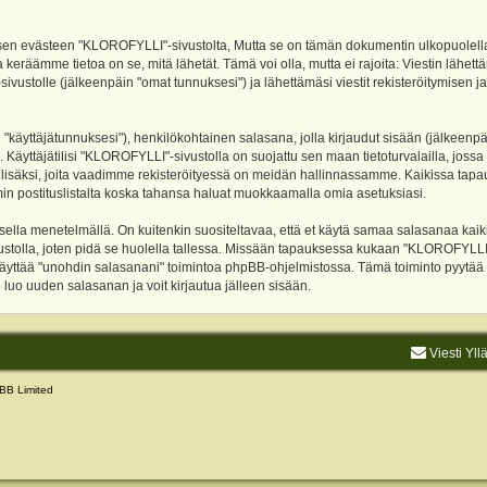
evästeen "KLOROFYLLI"-sivustolta, Mutta se on tämän dokumentin ulkopuolella. Tämä
 keräämme tietoa on se, mitä lähetät. Tämä voi olla, mutta ei rajoita: Viestin läh
sivustolle (jälkeenpäin "omat tunnuksesi") ja lähettämäsi viestit rekisteröitymisen 
n "käyttäjätunnuksesi"), henkilökohtainen salasana, jolla kirjaudut sisään (jälkeenp
Käyttäjätilisi "KLOROFYLLI"-sivustolla on suojattu sen maan tietoturvalailla, jossa p
isäksi, joita vaadimme rekisteröityessä on meidän hallinnassamme. Kaikissa tapauksi
rumin postituslistalta koska tahansa haluat muokkaamalla omia asetuksiasi.
lla menetelmällä. On kuitenkin suositeltavaa, että et käytä samaa salasanaa kaikil
vustolla, joten pidä se huolella tallessa. Missään tapauksessa kukaan "KLOROFYLLI
 käyttää "unohdin salasanani" toimintoa phpBB-ohjelmistossa. Tämä toiminto pyytää
luo uuden salasanan ja voit kirjautua jälleen sisään.
Viesti Yll
BB Limited