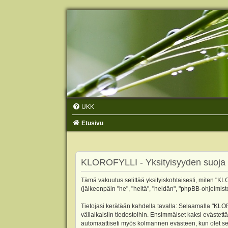
UKK
Etusivu
KLOROFYLLI - Yksityisyyden suoja
Tämä vakuutus selittää yksityiskohtaisesti, miten "KLO
(jälkeenpäin "he", "heitä", "heidän", "phpBB-ohjelmist
Tietojasi kerätään kahdella tavalla: Selaamalla "KLOR
väliaikaisiin tiedostoihin. Ensimmäiset kaksi evästettä
automaattiseti myös kolmannen evästeen, kun olet sel