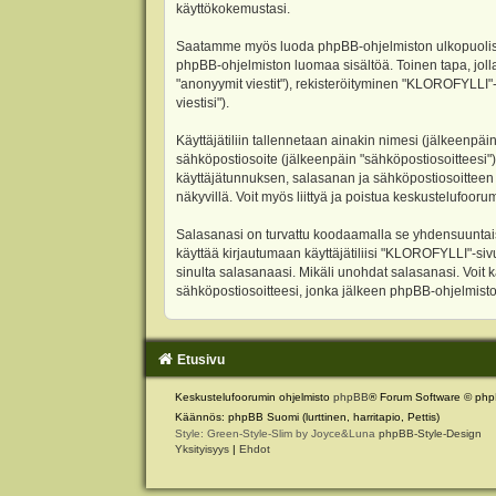
käyttökokemustasi.
Saatamme myös luoda phpBB-ohjelmiston ulkopuolisen 
phpBB-ohjelmiston luomaa sisältöä. Toinen tapa, jolla
"anonyymit viestit"), rekisteröityminen "KLOROFYLLI"-
viestisi").
Käyttäjätiliin tallennetaan ainakin nimesi (jälkeenpäi
sähköpostiosoite (jälkeenpäin "sähköpostiosoitteesi"). 
käyttäjätunnuksen, salasanan ja sähköpostiosoitteen l
näkyvillä. Voit myös liittyä ja poistua keskustelufoo
Salasanasi on turvattu koodaamalla se yhdensuuntaise
käyttää kirjautumaan käyttäjätiliisi "KLOROFYLLI"-si
sinulta salasanaasi. Mikäli unohdat salasanasi. Voit
sähköpostiosoitteesi, jonka jälkeen phpBB-ohjelmisto 
Etusivu
Keskustelufoorumin ohjelmisto
phpBB
® Forum Software © php
Käännös: phpBB Suomi (lurttinen, harritapio, Pettis)
Style: Green-Style-Slim by Joyce&Luna
phpBB-Style-Design
Yksityisyys
|
Ehdot