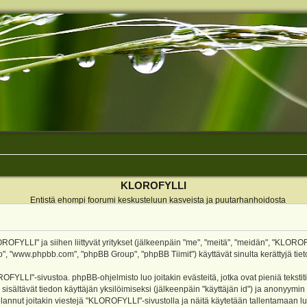
KLOROFYLLI
Entistä ehompi foorumi keskusteluun kasveista ja puutarhanhoidosta
ROFYLLI" ja siihen liittyvät yritykset (jälkeenpäin "me", "meitä", "meidän", "KLOROF
o", "www.phpbb.com", "phpBB Group", "phpBB Tiimit") käyttävät sinulta kerättyjä tieto
OFYLLI"-sivustoa. phpBB-ohjelmisto luo joitakin evästeitä, jotka ovat pieniä teksti
 sisältävät tiedon käyttäjän yksilöimiseksi (jälkeenpäin "käyttäjän id") ja anonyymin
annut joitakin viestejä "KLOROFYLLI"-sivustolla ja näitä käytetään tallentamaan lu