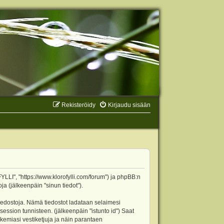
Rekisteröidy
Kirjaudu sisään
YLLI", "https://www.klorofylli.com/forum") ja phpBB:n
ja (jälkeenpäin "sinun tiedot").
tiedostoja. Nämä tiedostot ladataan selaimesi
 session tunnisteen. (jälkeenpäin "istunto id") Saat
kemiasi vestiketjuja ja näin parantaen