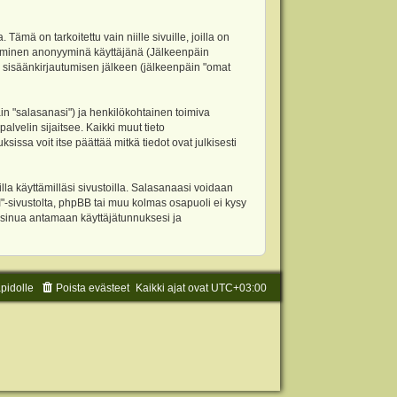
 on tarkoitettu vain niille sivuille, joilla on
ettäminen anonyyminä käyttäjänä (Jälkeenpäin
ja sisäänkirjautumisen jälkeen (jälkeenpäin "omat
äin "salasanasi") ja henkilökohtainen toimiva
alvelin sijaitsee. Kaikki muut tieto
ssa voit itse päättää mitkä tiedot ovat julkisesti
la käyttämilläsi sivustoilla. Salasanaasi voidaan
"-sivustolta, phpBB tai muu kolmas osapuoli ei kysy
 sinua antamaan käyttäjätunnuksesi ja
äpidolle
Poista evästeet
Kaikki ajat ovat
UTC+03:00