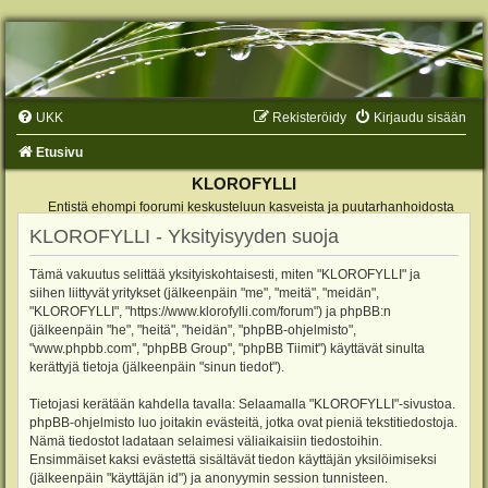
UKK
Rekisteröidy
Kirjaudu sisään
Etusivu
KLOROFYLLI
Entistä ehompi foorumi keskusteluun kasveista ja puutarhanhoidosta
KLOROFYLLI - Yksityisyyden suoja
Tämä vakuutus selittää yksityiskohtaisesti, miten "KLOROFYLLI" ja
siihen liittyvät yritykset (jälkeenpäin "me", "meitä", "meidän",
"KLOROFYLLI", "https://www.klorofylli.com/forum") ja phpBB:n
(jälkeenpäin "he", "heitä", "heidän", "phpBB-ohjelmisto",
"www.phpbb.com", "phpBB Group", "phpBB Tiimit") käyttävät sinulta
kerättyjä tietoja (jälkeenpäin "sinun tiedot").
Tietojasi kerätään kahdella tavalla: Selaamalla "KLOROFYLLI"-sivustoa.
phpBB-ohjelmisto luo joitakin evästeitä, jotka ovat pieniä tekstitiedostoja.
Nämä tiedostot ladataan selaimesi väliaikaisiin tiedostoihin.
Ensimmäiset kaksi evästettä sisältävät tiedon käyttäjän yksilöimiseksi
(jälkeenpäin "käyttäjän id") ja anonyymin session tunnisteen.