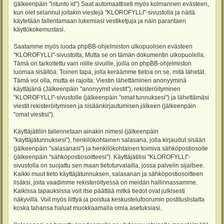
(jälkeenpäin "istunto id") Saat automaattiseti myös kolmannen evästeen,
kun olet selannut joitakin viestejä "KLOROFYLLI"-sivustolla ja näitä
käytetään tallentamaan lukemiasi vestiketjuja ja näin parantaen
käyttökokemustasi.
Saatamme myös luoda phpBB-ohjelmiston ulkopuolisen evästeen
"KLOROFYLLI"-sivustolta, Mutta se on tämän dokumentin ulkopuolella.
Tämä on tarkoitettu vain niille sivuille, joilla on phpBB-ohjelmiston
luomaa sisältöä. Toinen tapa, jolla keräämme tietoa on se, mitä lähetät.
Tämä voi olla, mutta ei rajoita: Viestin lähettäminen anonyyminä
käyttäjänä (Jälkeenpäin "anonyymit viestit"), rekisteröityminen
"KLOROFYLLI"-sivustolle (jälkeenpäin "omat tunnuksesi") ja lähettämäsi
viestit rekisteröitymisen ja sisäänkirjautumisen jälkeen (jälkeenpäin
"omat viestisi").
Käyttäjätiliin tallennetaan ainakin nimesi (jälkeenpäin
"käyttäjätunnuksesi"), henkilökohtainen salasana, jolla kirjaudut sisään
(jälkeenpäin "salasanasi") ja henkilökohtainen toimiva sähköpostiosoite
(jälkeenpäin "sähköpostiosoitteesi"). Käyttäjätilisi "KLOROFYLLI"-
sivustolla on suojattu sen maan tietoturvalailla, jossa palvelin sijaitsee.
Kaikki muut tieto käyttäjätunnuksen, salasanan ja sähköpostiosoitteen
lisäksi, joita vaadimme rekisteröityessä on meidän hallinnassamme.
Kaikissa tapauksissa voit itse päättää mitkä tiedot ovat julkisesti
näkyvillä. Voit myös liittyä ja poistua keskustelufoorumin postituslistalta
koska tahansa haluat muokkaamalla omia asetuksiasi.