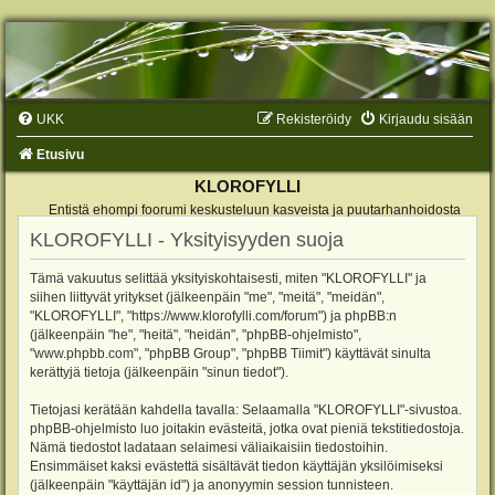
UKK
Rekisteröidy
Kirjaudu sisään
Etusivu
KLOROFYLLI
Entistä ehompi foorumi keskusteluun kasveista ja puutarhanhoidosta
KLOROFYLLI - Yksityisyyden suoja
Tämä vakuutus selittää yksityiskohtaisesti, miten "KLOROFYLLI" ja
siihen liittyvät yritykset (jälkeenpäin "me", "meitä", "meidän",
"KLOROFYLLI", "https://www.klorofylli.com/forum") ja phpBB:n
(jälkeenpäin "he", "heitä", "heidän", "phpBB-ohjelmisto",
"www.phpbb.com", "phpBB Group", "phpBB Tiimit") käyttävät sinulta
kerättyjä tietoja (jälkeenpäin "sinun tiedot").
Tietojasi kerätään kahdella tavalla: Selaamalla "KLOROFYLLI"-sivustoa.
phpBB-ohjelmisto luo joitakin evästeitä, jotka ovat pieniä tekstitiedostoja.
Nämä tiedostot ladataan selaimesi väliaikaisiin tiedostoihin.
Ensimmäiset kaksi evästettä sisältävät tiedon käyttäjän yksilöimiseksi
(jälkeenpäin "käyttäjän id") ja anonyymin session tunnisteen.