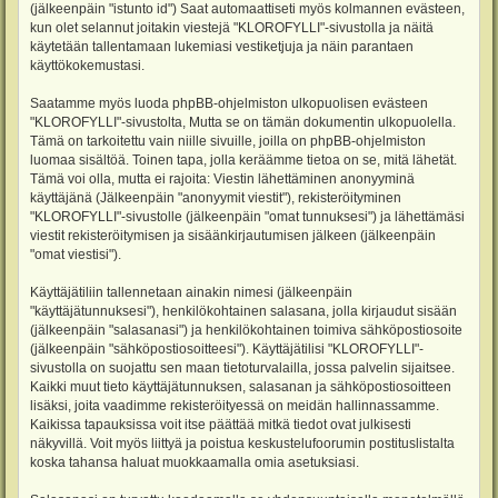
(jälkeenpäin "istunto id") Saat automaattiseti myös kolmannen evästeen,
kun olet selannut joitakin viestejä "KLOROFYLLI"-sivustolla ja näitä
käytetään tallentamaan lukemiasi vestiketjuja ja näin parantaen
käyttökokemustasi.
Saatamme myös luoda phpBB-ohjelmiston ulkopuolisen evästeen
"KLOROFYLLI"-sivustolta, Mutta se on tämän dokumentin ulkopuolella.
Tämä on tarkoitettu vain niille sivuille, joilla on phpBB-ohjelmiston
luomaa sisältöä. Toinen tapa, jolla keräämme tietoa on se, mitä lähetät.
Tämä voi olla, mutta ei rajoita: Viestin lähettäminen anonyyminä
käyttäjänä (Jälkeenpäin "anonyymit viestit"), rekisteröityminen
"KLOROFYLLI"-sivustolle (jälkeenpäin "omat tunnuksesi") ja lähettämäsi
viestit rekisteröitymisen ja sisäänkirjautumisen jälkeen (jälkeenpäin
"omat viestisi").
Käyttäjätiliin tallennetaan ainakin nimesi (jälkeenpäin
"käyttäjätunnuksesi"), henkilökohtainen salasana, jolla kirjaudut sisään
(jälkeenpäin "salasanasi") ja henkilökohtainen toimiva sähköpostiosoite
(jälkeenpäin "sähköpostiosoitteesi"). Käyttäjätilisi "KLOROFYLLI"-
sivustolla on suojattu sen maan tietoturvalailla, jossa palvelin sijaitsee.
Kaikki muut tieto käyttäjätunnuksen, salasanan ja sähköpostiosoitteen
lisäksi, joita vaadimme rekisteröityessä on meidän hallinnassamme.
Kaikissa tapauksissa voit itse päättää mitkä tiedot ovat julkisesti
näkyvillä. Voit myös liittyä ja poistua keskustelufoorumin postituslistalta
koska tahansa haluat muokkaamalla omia asetuksiasi.