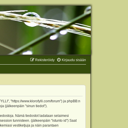
Rekisteröidy
Kirjaudu sisään
YLLI", "https://www.klorofylli.com/forum") ja phpBB:n
ja (jälkeenpäin "sinun tiedot").
tiedostoja. Nämä tiedostot ladataan selaimesi
 session tunnisteen. (jälkeenpäin "istunto id") Saat
kemiasi vestiketjuja ja näin parantaen