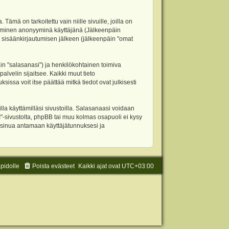
 on tarkoitettu vain niille sivuille, joilla on
ettäminen anonyyminä käyttäjänä (Jälkeenpäin
ja sisäänkirjautumisen jälkeen (jälkeenpäin "omat
äin "salasanasi") ja henkilökohtainen toimiva
alvelin sijaitsee. Kaikki muut tieto
ssa voit itse päättää mitkä tiedot ovat julkisesti
la käyttämilläsi sivustoilla. Salasanaasi voidaan
"-sivustolta, phpBB tai muu kolmas osapuoli ei kysy
 sinua antamaan käyttäjätunnuksesi ja
äpidolle
Poista evästeet
Kaikki ajat ovat
UTC+03:00