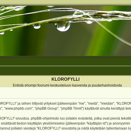
KLOROFYLLI
Entistä ehompi foorumi keskusteluun kasveista ja puutarhanhoidosta
ROFYLLI" ja siihen liittyvät yritykset (jälkeenpäin "me", "meitä", "meidän", "KLOROF
o", "www.phpbb.com", "phpBB Group", "phpBB Tiimit") käyttävät sinulta kerättyjä tieto
OFYLLI"-sivustoa. phpBB-ohjelmisto luo joitakin evästeitä, jotka ovat pieniä teksti
 sisältävät tiedon käyttäjän yksilöimiseksi (jälkeenpäin "käyttäjän id") ja anonyymin
annut joitakin viestejä "KLOROFYLLI"-sivustolla ja näitä käytetään tallentamaan lu