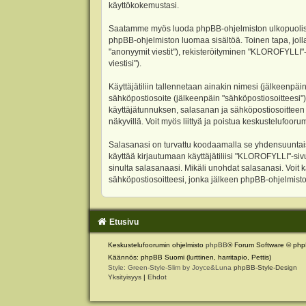
käyttökokemustasi.
Saatamme myös luoda phpBB-ohjelmiston ulkopuolisen 
phpBB-ohjelmiston luomaa sisältöä. Toinen tapa, jolla
"anonyymit viestit"), rekisteröityminen "KLOROFYLLI"-
viestisi").
Käyttäjätiliin tallennetaan ainakin nimesi (jälkeenpäi
sähköpostiosoite (jälkeenpäin "sähköpostiosoitteesi"). 
käyttäjätunnuksen, salasanan ja sähköpostiosoitteen l
näkyvillä. Voit myös liittyä ja poistua keskustelufoo
Salasanasi on turvattu koodaamalla se yhdensuuntaise
käyttää kirjautumaan käyttäjätiliisi "KLOROFYLLI"-si
sinulta salasanaasi. Mikäli unohdat salasanasi. Voit
sähköpostiosoitteesi, jonka jälkeen phpBB-ohjelmisto 
Etusivu
Keskustelufoorumin ohjelmisto
phpBB
® Forum Software © php
Käännös: phpBB Suomi (lurttinen, harritapio, Pettis)
Style: Green-Style-Slim by Joyce&Luna
phpBB-Style-Design
Yksityisyys
|
Ehdot