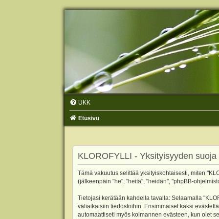
UKK
Etusivu
KLOROFYLLI - Yksityisyyden suoja
Tämä vakuutus selittää yksityiskohtaisesti, miten "KLO
(jälkeenpäin "he", "heitä", "heidän", "phpBB-ohjelmist
Tietojasi kerätään kahdella tavalla: Selaamalla "KLOR
väliaikaisiin tiedostoihin. Ensimmäiset kaksi evästettä
automaattiseti myös kolmannen evästeen, kun olet sel