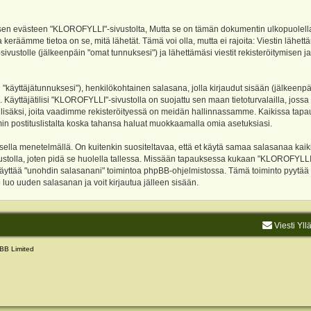
evästeen "KLOROFYLLI"-sivustolta, Mutta se on tämän dokumentin ulkopuolella. Tämä
 keräämme tietoa on se, mitä lähetät. Tämä voi olla, mutta ei rajoita: Viestin läh
sivustolle (jälkeenpäin "omat tunnuksesi") ja lähettämäsi viestit rekisteröitymisen 
n "käyttäjätunnuksesi"), henkilökohtainen salasana, jolla kirjaudut sisään (jälkeenp
Käyttäjätilisi "KLOROFYLLI"-sivustolla on suojattu sen maan tietoturvalailla, jossa p
isäksi, joita vaadimme rekisteröityessä on meidän hallinnassamme. Kaikissa tapauksi
rumin postituslistalta koska tahansa haluat muokkaamalla omia asetuksiasi.
lla menetelmällä. On kuitenkin suositeltavaa, että et käytä samaa salasanaa kaikil
vustolla, joten pidä se huolella tallessa. Missään tapauksessa kukaan "KLOROFYLLI
 käyttää "unohdin salasanani" toimintoa phpBB-ohjelmistossa. Tämä toiminto pyytää
luo uuden salasanan ja voit kirjautua jälleen sisään.
Viesti Yll
BB Limited