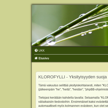
UKK
Etusivu
KLOROFYLLI - Yksityisyyden suoja
Tämä vakuutus selittää yksityiskohtaisesti, miten "KLO
(jälkeenpäin "he", "heitä", "heidän", "phpBB-ohjelmist
Tietojasi kerätään kahdella tavalla: Selaamalla "KLOR
väliaikaisiin tiedostoihin. Ensimmäiset kaksi evästettä
automaattiseti myös kolmannen evästeen, kun olet sel