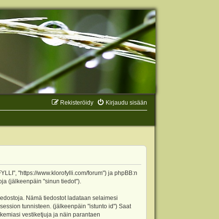
Rekisteröidy
Kirjaudu sisään
YLLI", "https://www.klorofylli.com/forum") ja phpBB:n
ja (jälkeenpäin "sinun tiedot").
tiedostoja. Nämä tiedostot ladataan selaimesi
 session tunnisteen. (jälkeenpäin "istunto id") Saat
kemiasi vestiketjuja ja näin parantaen