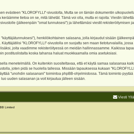
evästeen "KLOROFYLLI"-sivustolta, Mutta se on tämän dokumentin ulkopuolella. Tämä
 keräämme tietoa on se, mitä lähetät. Tämä voi olla, mutta ei rajoita: Viestin läh
sivustolle (jälkeenpäin "omat tunnuksesi") ja lähettämäsi viestit rekisteröitymisen 
n "käyttäjätunnuksesi"), henkilökohtainen salasana, jolla kirjaudut sisään (jälkeenp
Käyttäjätilisi "KLOROFYLLI"-sivustolla on suojattu sen maan tietoturvalailla, jossa p
isäksi, joita vaadimme rekisteröityessä on meidän hallinnassamme. Kaikissa tapauksi
rumin postituslistalta koska tahansa haluat muokkaamalla omia asetuksiasi.
lla menetelmällä. On kuitenkin suositeltavaa, että et käytä samaa salasanaa kaikil
vustolla, joten pidä se huolella tallessa. Missään tapauksessa kukaan "KLOROFYLLI
 käyttää "unohdin salasanani" toimintoa phpBB-ohjelmistossa. Tämä toiminto pyytää
luo uuden salasanan ja voit kirjautua jälleen sisään.
Viesti Yll
BB Limited