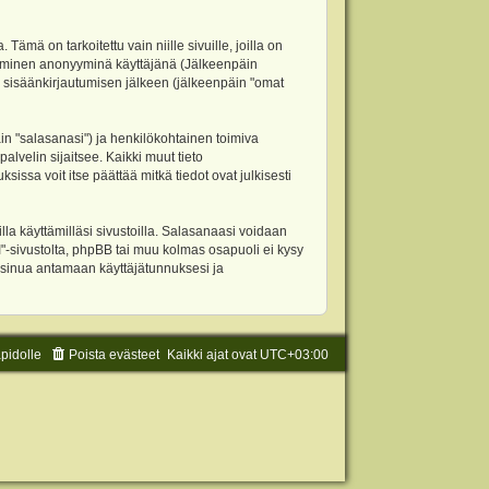
 on tarkoitettu vain niille sivuille, joilla on
ettäminen anonyyminä käyttäjänä (Jälkeenpäin
ja sisäänkirjautumisen jälkeen (jälkeenpäin "omat
äin "salasanasi") ja henkilökohtainen toimiva
alvelin sijaitsee. Kaikki muut tieto
ssa voit itse päättää mitkä tiedot ovat julkisesti
la käyttämilläsi sivustoilla. Salasanaasi voidaan
"-sivustolta, phpBB tai muu kolmas osapuoli ei kysy
 sinua antamaan käyttäjätunnuksesi ja
äpidolle
Poista evästeet
Kaikki ajat ovat
UTC+03:00