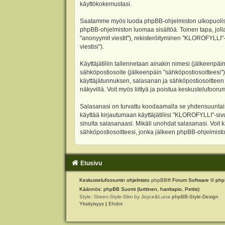
käyttökokemustasi.
Saatamme myös luoda phpBB-ohjelmiston ulkopuolisen 
phpBB-ohjelmiston luomaa sisältöä. Toinen tapa, jolla
"anonyymit viestit"), rekisteröityminen "KLOROFYLLI"-
viestisi").
Käyttäjätiliin tallennetaan ainakin nimesi (jälkeenpäi
sähköpostiosoite (jälkeenpäin "sähköpostiosoitteesi"). 
käyttäjätunnuksen, salasanan ja sähköpostiosoitteen l
näkyvillä. Voit myös liittyä ja poistua keskustelufoo
Salasanasi on turvattu koodaamalla se yhdensuuntaise
käyttää kirjautumaan käyttäjätiliisi "KLOROFYLLI"-si
sinulta salasanaasi. Mikäli unohdat salasanasi. Voit
sähköpostiosoitteesi, jonka jälkeen phpBB-ohjelmisto 
Etusivu
Keskustelufoorumin ohjelmisto
phpBB
® Forum Software © php
Käännös: phpBB Suomi (lurttinen, harritapio, Pettis)
Style: Green-Style-Slim by Joyce&Luna
phpBB-Style-Design
Yksityisyys
|
Ehdot