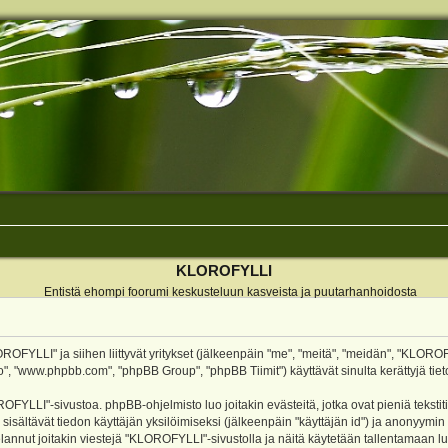
KLOROFYLLI
Entistä ehompi foorumi keskusteluun kasveista ja puutarhanhoidosta
ROFYLLI" ja siihen liittyvät yritykset (jälkeenpäin "me", "meitä", "meidän", "KLOROF
o", "www.phpbb.com", "phpBB Group", "phpBB Tiimit") käyttävät sinulta kerättyjä tieto
OFYLLI"-sivustoa. phpBB-ohjelmisto luo joitakin evästeitä, jotka ovat pieniä teksti
 sisältävät tiedon käyttäjän yksilöimiseksi (jälkeenpäin "käyttäjän id") ja anonyymin
annut joitakin viestejä "KLOROFYLLI"-sivustolla ja näitä käytetään tallentamaan lu