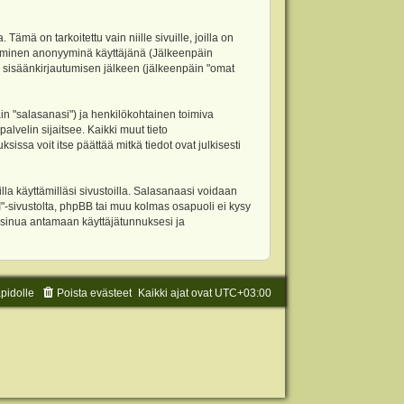
 on tarkoitettu vain niille sivuille, joilla on
ettäminen anonyyminä käyttäjänä (Jälkeenpäin
ja sisäänkirjautumisen jälkeen (jälkeenpäin "omat
äin "salasanasi") ja henkilökohtainen toimiva
alvelin sijaitsee. Kaikki muut tieto
ssa voit itse päättää mitkä tiedot ovat julkisesti
la käyttämilläsi sivustoilla. Salasanaasi voidaan
"-sivustolta, phpBB tai muu kolmas osapuoli ei kysy
 sinua antamaan käyttäjätunnuksesi ja
äpidolle
Poista evästeet
Kaikki ajat ovat
UTC+03:00