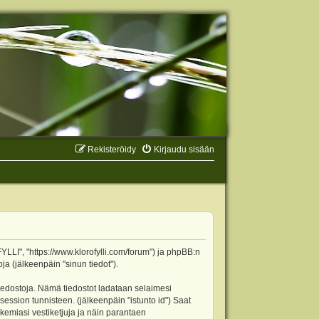
Rekisteröidy
Kirjaudu sisään
YLLI", "https://www.klorofylli.com/forum") ja phpBB:n
ja (jälkeenpäin "sinun tiedot").
tiedostoja. Nämä tiedostot ladataan selaimesi
 session tunnisteen. (jälkeenpäin "istunto id") Saat
kemiasi vestiketjuja ja näin parantaen