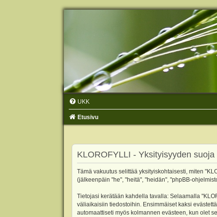
UKK
Etusivu
KLOROFYLLI - Yksityisyyden suoja
Tämä vakuutus selittää yksityiskohtaisesti, miten "KLO
(jälkeenpäin "he", "heitä", "heidän", "phpBB-ohjelmist
Tietojasi kerätään kahdella tavalla: Selaamalla "KLOR
väliaikaisiin tiedostoihin. Ensimmäiset kaksi evästettä
automaattiseti myös kolmannen evästeen, kun olet sel