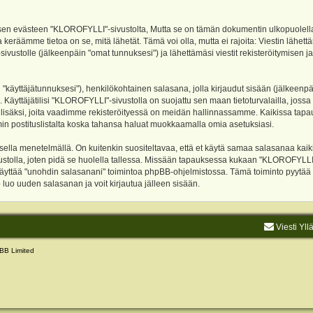
evästeen "KLOROFYLLI"-sivustolta, Mutta se on tämän dokumentin ulkopuolella. Tämä
 keräämme tietoa on se, mitä lähetät. Tämä voi olla, mutta ei rajoita: Viestin läh
sivustolle (jälkeenpäin "omat tunnuksesi") ja lähettämäsi viestit rekisteröitymisen 
n "käyttäjätunnuksesi"), henkilökohtainen salasana, jolla kirjaudut sisään (jälkeenp
Käyttäjätilisi "KLOROFYLLI"-sivustolla on suojattu sen maan tietoturvalailla, jossa p
isäksi, joita vaadimme rekisteröityessä on meidän hallinnassamme. Kaikissa tapauksi
rumin postituslistalta koska tahansa haluat muokkaamalla omia asetuksiasi.
lla menetelmällä. On kuitenkin suositeltavaa, että et käytä samaa salasanaa kaikil
vustolla, joten pidä se huolella tallessa. Missään tapauksessa kukaan "KLOROFYLLI
 käyttää "unohdin salasanani" toimintoa phpBB-ohjelmistossa. Tämä toiminto pyytää
luo uuden salasanan ja voit kirjautua jälleen sisään.
Viesti Yll
BB Limited