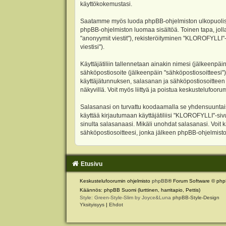
käyttökokemustasi.
Saatamme myös luoda phpBB-ohjelmiston ulkopuolisen 
phpBB-ohjelmiston luomaa sisältöä. Toinen tapa, jolla
"anonyymit viestit"), rekisteröityminen "KLOROFYLLI"-
viestisi").
Käyttäjätiliin tallennetaan ainakin nimesi (jälkeenpäi
sähköpostiosoite (jälkeenpäin "sähköpostiosoitteesi"). 
käyttäjätunnuksen, salasanan ja sähköpostiosoitteen l
näkyvillä. Voit myös liittyä ja poistua keskustelufoo
Salasanasi on turvattu koodaamalla se yhdensuuntaise
käyttää kirjautumaan käyttäjätiliisi "KLOROFYLLI"-si
sinulta salasanaasi. Mikäli unohdat salasanasi. Voit
sähköpostiosoitteesi, jonka jälkeen phpBB-ohjelmisto 
Etusivu
Keskustelufoorumin ohjelmisto
phpBB
® Forum Software © php
Käännös: phpBB Suomi (lurttinen, harritapio, Pettis)
Style: Green-Style-Slim by Joyce&Luna
phpBB-Style-Design
Yksityisyys
|
Ehdot