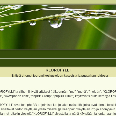
KLOROFYLLI
Entistä ehompi foorumi keskusteluun kasveista ja puutarhanhoidosta
ROFYLLI" ja siihen liittyvät yritykset (jälkeenpäin "me", "meitä", "meidän", "KLOROF
o", "www.phpbb.com", "phpBB Group", "phpBB Tiimit") käyttävät sinulta kerättyjä tieto
OFYLLI"-sivustoa. phpBB-ohjelmisto luo joitakin evästeitä, jotka ovat pieniä teksti
 sisältävät tiedon käyttäjän yksilöimiseksi (jälkeenpäin "käyttäjän id") ja anonyymin
annut joitakin viestejä "KLOROFYLLI"-sivustolla ja näitä käytetään tallentamaan lu