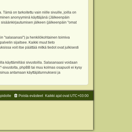
 on tarkoitettu vain niille sivuille, joilla on
ettäminen anonyyminä käyttäjänä (Jälkeenpäin
ja sisäänkirjautumisen jälkeen (jälkeenpäin "omat
äin "salasanasi") ja henkilökohtainen toimiva
alvelin sijaitsee. Kaikki muut tieto
ssa voit itse päättää mitkä tiedot ovat julkisesti
la käyttämilläsi sivustoilla. Salasanaasi voidaan
"-sivustolta, phpBB tai muu kolmas osapuoli ei kysy
 sinua antamaan käyttäjätunnuksesi ja
äpidolle
Poista evästeet
Kaikki ajat ovat
UTC+03:00