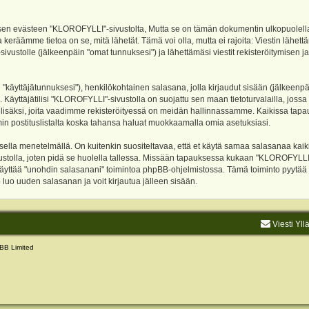
evästeen "KLOROFYLLI"-sivustolta, Mutta se on tämän dokumentin ulkopuolella. Tämä
 keräämme tietoa on se, mitä lähetät. Tämä voi olla, mutta ei rajoita: Viestin läh
sivustolle (jälkeenpäin "omat tunnuksesi") ja lähettämäsi viestit rekisteröitymisen 
n "käyttäjätunnuksesi"), henkilökohtainen salasana, jolla kirjaudut sisään (jälkeenp
Käyttäjätilisi "KLOROFYLLI"-sivustolla on suojattu sen maan tietoturvalailla, jossa p
isäksi, joita vaadimme rekisteröityessä on meidän hallinnassamme. Kaikissa tapauksi
rumin postituslistalta koska tahansa haluat muokkaamalla omia asetuksiasi.
lla menetelmällä. On kuitenkin suositeltavaa, että et käytä samaa salasanaa kaikil
vustolla, joten pidä se huolella tallessa. Missään tapauksessa kukaan "KLOROFYLLI
 käyttää "unohdin salasanani" toimintoa phpBB-ohjelmistossa. Tämä toiminto pyytää
luo uuden salasanan ja voit kirjautua jälleen sisään.
Viesti Yll
BB Limited