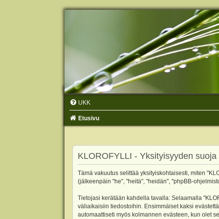
UKK
Etusivu
KLOROFYLLI - Yksityisyyden suoja
Tämä vakuutus selittää yksityiskohtaisesti, miten "KLO
(jälkeenpäin "he", "heitä", "heidän", "phpBB-ohjelmist
Tietojasi kerätään kahdella tavalla: Selaamalla "KLOR
väliaikaisiin tiedostoihin. Ensimmäiset kaksi evästettä
automaattiseti myös kolmannen evästeen, kun olet sel