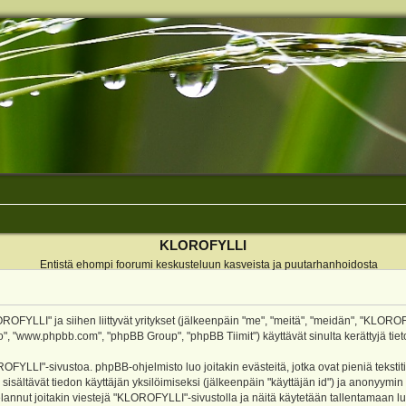
KLOROFYLLI
Entistä ehompi foorumi keskusteluun kasveista ja puutarhanhoidosta
ROFYLLI" ja siihen liittyvät yritykset (jälkeenpäin "me", "meitä", "meidän", "KLOROF
o", "www.phpbb.com", "phpBB Group", "phpBB Tiimit") käyttävät sinulta kerättyjä tieto
OFYLLI"-sivustoa. phpBB-ohjelmisto luo joitakin evästeitä, jotka ovat pieniä teksti
 sisältävät tiedon käyttäjän yksilöimiseksi (jälkeenpäin "käyttäjän id") ja anonyymin
annut joitakin viestejä "KLOROFYLLI"-sivustolla ja näitä käytetään tallentamaan lu