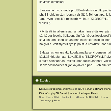
käyttökokemustasi.
Saatamme myös luoda phpBB-ohjelmiston ulkopuolisen 
phpBB-ohjelmiston luomaa sisältöä. Toinen tapa, jolla
"anonyymit viestit"), rekisteröityminen "KLOROFYLLI"-
viestisi").
Käyttäjätiliin tallennetaan ainakin nimesi (jälkeenpäi
sähköpostiosoite (jälkeenpäin "sähköpostiosoitteesi"). 
käyttäjätunnuksen, salasanan ja sähköpostiosoitteen l
näkyvillä. Voit myös liittyä ja poistua keskustelufoo
Salasanasi on turvattu koodaamalla se yhdensuuntaise
käyttää kirjautumaan käyttäjätiliisi "KLOROFYLLI"-si
sinulta salasanaasi. Mikäli unohdat salasanasi. Voit
sähköpostiosoitteesi, jonka jälkeen phpBB-ohjelmisto 
Etusivu
Keskustelufoorumin ohjelmisto
phpBB
® Forum Software © php
Käännös: phpBB Suomi (lurttinen, harritapio, Pettis)
Style: Green-Style-Slim by Joyce&Luna
phpBB-Style-Design
Yksityisyys
|
Ehdot