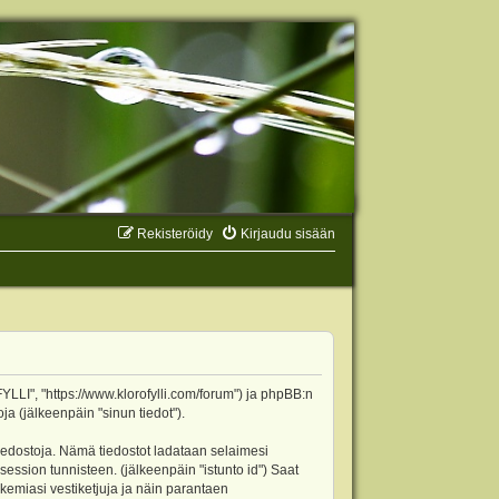
Rekisteröidy
Kirjaudu sisään
YLLI", "https://www.klorofylli.com/forum") ja phpBB:n
ja (jälkeenpäin "sinun tiedot").
tiedostoja. Nämä tiedostot ladataan selaimesi
 session tunnisteen. (jälkeenpäin "istunto id") Saat
kemiasi vestiketjuja ja näin parantaen