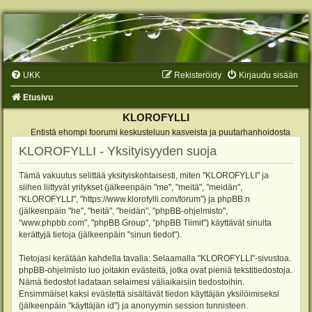
UKK
Rekisteröidy
Kirjaudu sisään
Etusivu
KLOROFYLLI
Entistä ehompi foorumi keskusteluun kasveista ja puutarhanhoidosta
KLOROFYLLI - Yksityisyyden suoja
Tämä vakuutus selittää yksityiskohtaisesti, miten "KLOROFYLLI" ja
siihen liittyvät yritykset (jälkeenpäin "me", "meitä", "meidän",
"KLOROFYLLI", "https://www.klorofylli.com/forum") ja phpBB:n
(jälkeenpäin "he", "heitä", "heidän", "phpBB-ohjelmisto",
"www.phpbb.com", "phpBB Group", "phpBB Tiimit") käyttävät sinulta
kerättyjä tietoja (jälkeenpäin "sinun tiedot").
Tietojasi kerätään kahdella tavalla: Selaamalla "KLOROFYLLI"-sivustoa.
phpBB-ohjelmisto luo joitakin evästeitä, jotka ovat pieniä tekstitiedostoja.
Nämä tiedostot ladataan selaimesi väliaikaisiin tiedostoihin.
Ensimmäiset kaksi evästettä sisältävät tiedon käyttäjän yksilöimiseksi
(jälkeenpäin "käyttäjän id") ja anonyymin session tunnisteen.