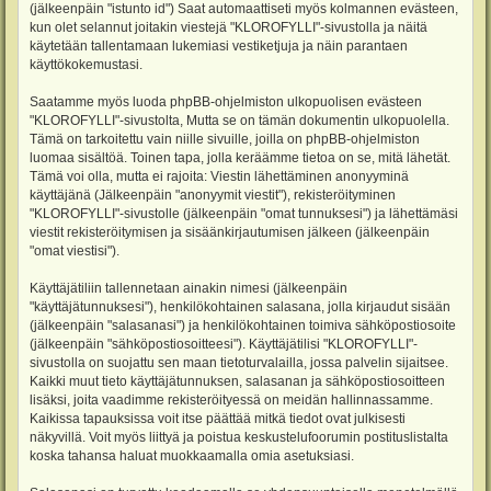
(jälkeenpäin "istunto id") Saat automaattiseti myös kolmannen evästeen,
kun olet selannut joitakin viestejä "KLOROFYLLI"-sivustolla ja näitä
käytetään tallentamaan lukemiasi vestiketjuja ja näin parantaen
käyttökokemustasi.
Saatamme myös luoda phpBB-ohjelmiston ulkopuolisen evästeen
"KLOROFYLLI"-sivustolta, Mutta se on tämän dokumentin ulkopuolella.
Tämä on tarkoitettu vain niille sivuille, joilla on phpBB-ohjelmiston
luomaa sisältöä. Toinen tapa, jolla keräämme tietoa on se, mitä lähetät.
Tämä voi olla, mutta ei rajoita: Viestin lähettäminen anonyyminä
käyttäjänä (Jälkeenpäin "anonyymit viestit"), rekisteröityminen
"KLOROFYLLI"-sivustolle (jälkeenpäin "omat tunnuksesi") ja lähettämäsi
viestit rekisteröitymisen ja sisäänkirjautumisen jälkeen (jälkeenpäin
"omat viestisi").
Käyttäjätiliin tallennetaan ainakin nimesi (jälkeenpäin
"käyttäjätunnuksesi"), henkilökohtainen salasana, jolla kirjaudut sisään
(jälkeenpäin "salasanasi") ja henkilökohtainen toimiva sähköpostiosoite
(jälkeenpäin "sähköpostiosoitteesi"). Käyttäjätilisi "KLOROFYLLI"-
sivustolla on suojattu sen maan tietoturvalailla, jossa palvelin sijaitsee.
Kaikki muut tieto käyttäjätunnuksen, salasanan ja sähköpostiosoitteen
lisäksi, joita vaadimme rekisteröityessä on meidän hallinnassamme.
Kaikissa tapauksissa voit itse päättää mitkä tiedot ovat julkisesti
näkyvillä. Voit myös liittyä ja poistua keskustelufoorumin postituslistalta
koska tahansa haluat muokkaamalla omia asetuksiasi.