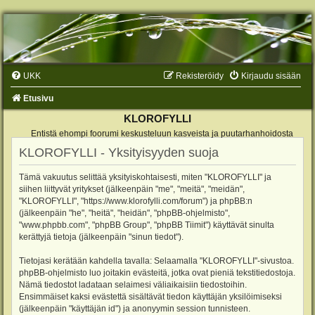
UKK
Rekisteröidy
Kirjaudu sisään
Etusivu
KLOROFYLLI
Entistä ehompi foorumi keskusteluun kasveista ja puutarhanhoidosta
KLOROFYLLI - Yksityisyyden suoja
Tämä vakuutus selittää yksityiskohtaisesti, miten "KLOROFYLLI" ja
siihen liittyvät yritykset (jälkeenpäin "me", "meitä", "meidän",
"KLOROFYLLI", "https://www.klorofylli.com/forum") ja phpBB:n
(jälkeenpäin "he", "heitä", "heidän", "phpBB-ohjelmisto",
"www.phpbb.com", "phpBB Group", "phpBB Tiimit") käyttävät sinulta
kerättyjä tietoja (jälkeenpäin "sinun tiedot").
Tietojasi kerätään kahdella tavalla: Selaamalla "KLOROFYLLI"-sivustoa.
phpBB-ohjelmisto luo joitakin evästeitä, jotka ovat pieniä tekstitiedostoja.
Nämä tiedostot ladataan selaimesi väliaikaisiin tiedostoihin.
Ensimmäiset kaksi evästettä sisältävät tiedon käyttäjän yksilöimiseksi
(jälkeenpäin "käyttäjän id") ja anonyymin session tunnisteen.