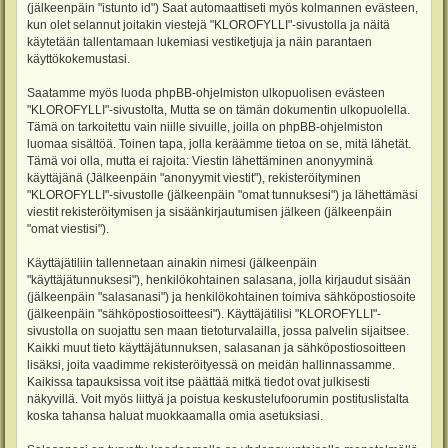
(jälkeenpäin "istunto id") Saat automaattiseti myös kolmannen evästeen,
kun olet selannut joitakin viestejä "KLOROFYLLI"-sivustolla ja näitä
käytetään tallentamaan lukemiasi vestiketjuja ja näin parantaen
käyttökokemustasi.
Saatamme myös luoda phpBB-ohjelmiston ulkopuolisen evästeen
"KLOROFYLLI"-sivustolta, Mutta se on tämän dokumentin ulkopuolella.
Tämä on tarkoitettu vain niille sivuille, joilla on phpBB-ohjelmiston
luomaa sisältöä. Toinen tapa, jolla keräämme tietoa on se, mitä lähetät.
Tämä voi olla, mutta ei rajoita: Viestin lähettäminen anonyyminä
käyttäjänä (Jälkeenpäin "anonyymit viestit"), rekisteröityminen
"KLOROFYLLI"-sivustolle (jälkeenpäin "omat tunnuksesi") ja lähettämäsi
viestit rekisteröitymisen ja sisäänkirjautumisen jälkeen (jälkeenpäin
"omat viestisi").
Käyttäjätiliin tallennetaan ainakin nimesi (jälkeenpäin
"käyttäjätunnuksesi"), henkilökohtainen salasana, jolla kirjaudut sisään
(jälkeenpäin "salasanasi") ja henkilökohtainen toimiva sähköpostiosoite
(jälkeenpäin "sähköpostiosoitteesi"). Käyttäjätilisi "KLOROFYLLI"-
sivustolla on suojattu sen maan tietoturvalailla, jossa palvelin sijaitsee.
Kaikki muut tieto käyttäjätunnuksen, salasanan ja sähköpostiosoitteen
lisäksi, joita vaadimme rekisteröityessä on meidän hallinnassamme.
Kaikissa tapauksissa voit itse päättää mitkä tiedot ovat julkisesti
näkyvillä. Voit myös liittyä ja poistua keskustelufoorumin postituslistalta
koska tahansa haluat muokkaamalla omia asetuksiasi.