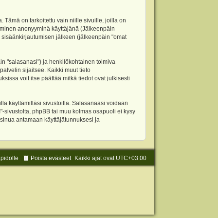
 on tarkoitettu vain niille sivuille, joilla on
ettäminen anonyyminä käyttäjänä (Jälkeenpäin
ja sisäänkirjautumisen jälkeen (jälkeenpäin "omat
äin "salasanasi") ja henkilökohtainen toimiva
alvelin sijaitsee. Kaikki muut tieto
ssa voit itse päättää mitkä tiedot ovat julkisesti
la käyttämilläsi sivustoilla. Salasanaasi voidaan
"-sivustolta, phpBB tai muu kolmas osapuoli ei kysy
 sinua antamaan käyttäjätunnuksesi ja
äpidolle
Poista evästeet
Kaikki ajat ovat
UTC+03:00