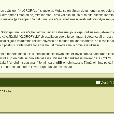
evästeen "KLOROFYLLI"-sivustolta, Mutta se on tämän dokumentin ulkopuolella. Tämä
 keräämme tietoa on se, mitä lähetät. Tämä voi olla, mutta ei rajoita: Viestin läh
sivustolle (jälkeenpäin "omat tunnuksesi") ja lähettämäsi viestit rekisteröitymisen 
n "käyttäjätunnuksesi"), henkilökohtainen salasana, jolla kirjaudut sisään (jälkeenp
Käyttäjätilisi "KLOROFYLLI"-sivustolla on suojattu sen maan tietoturvalailla, jossa p
isäksi, joita vaadimme rekisteröityessä on meidän hallinnassamme. Kaikissa tapauksi
rumin postituslistalta koska tahansa haluat muokkaamalla omia asetuksiasi.
lla menetelmällä. On kuitenkin suositeltavaa, että et käytä samaa salasanaa kaikil
vustolla, joten pidä se huolella tallessa. Missään tapauksessa kukaan "KLOROFYLLI
 käyttää "unohdin salasanani" toimintoa phpBB-ohjelmistossa. Tämä toiminto pyytää
luo uuden salasanan ja voit kirjautua jälleen sisään.
Viesti Yll
BB Limited