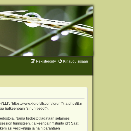
Rekisteröidy
Kirjaudu sisään
YLLI", "https://www.klorofylli.com/forum") ja phpBB:n
ja (jälkeenpäin "sinun tiedot").
tiedostoja. Nämä tiedostot ladataan selaimesi
 session tunnisteen. (jälkeenpäin "istunto id") Saat
kemiasi vestiketjuja ja näin parantaen