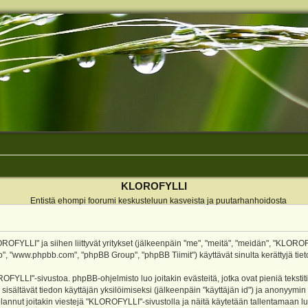
KLOROFYLLI
Entistä ehompi foorumi keskusteluun kasveista ja puutarhanhoidosta
ROFYLLI" ja siihen liittyvät yritykset (jälkeenpäin "me", "meitä", "meidän", "KLOROF
o", "www.phpbb.com", "phpBB Group", "phpBB Tiimit") käyttävät sinulta kerättyjä tieto
OFYLLI"-sivustoa. phpBB-ohjelmisto luo joitakin evästeitä, jotka ovat pieniä teksti
 sisältävät tiedon käyttäjän yksilöimiseksi (jälkeenpäin "käyttäjän id") ja anonyymin
annut joitakin viestejä "KLOROFYLLI"-sivustolla ja näitä käytetään tallentamaan lu