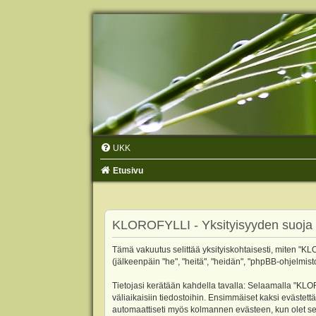
UKK
Etusivu
KLOROFYLLI - Yksityisyyden suoja
Tämä vakuutus selittää yksityiskohtaisesti, miten "KLO
(jälkeenpäin "he", "heitä", "heidän", "phpBB-ohjelmist
Tietojasi kerätään kahdella tavalla: Selaamalla "KLOR
väliaikaisiin tiedostoihin. Ensimmäiset kaksi evästettä
automaattiseti myös kolmannen evästeen, kun olet sel