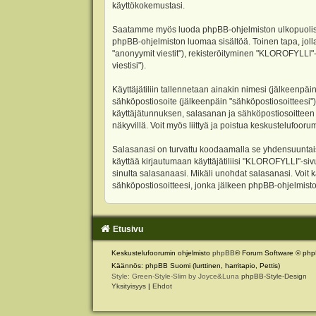
käyttökokemustasi.
Saatamme myös luoda phpBB-ohjelmiston ulkopuolisen 
phpBB-ohjelmiston luomaa sisältöä. Toinen tapa, jolla
"anonyymit viestit"), rekisteröityminen "KLOROFYLLI"-
viestisi").
Käyttäjätiliin tallennetaan ainakin nimesi (jälkeenpäi
sähköpostiosoite (jälkeenpäin "sähköpostiosoitteesi"). 
käyttäjätunnuksen, salasanan ja sähköpostiosoitteen l
näkyvillä. Voit myös liittyä ja poistua keskustelufoo
Salasanasi on turvattu koodaamalla se yhdensuuntaise
käyttää kirjautumaan käyttäjätiliisi "KLOROFYLLI"-si
sinulta salasanaasi. Mikäli unohdat salasanasi. Voit
sähköpostiosoitteesi, jonka jälkeen phpBB-ohjelmisto 
Etusivu
Keskustelufoorumin ohjelmisto
phpBB
® Forum Software © php
Käännös: phpBB Suomi (lurttinen, harritapio, Pettis)
Style: Green-Style-Slim by Joyce&Luna
phpBB-Style-Design
Yksityisyys
|
Ehdot