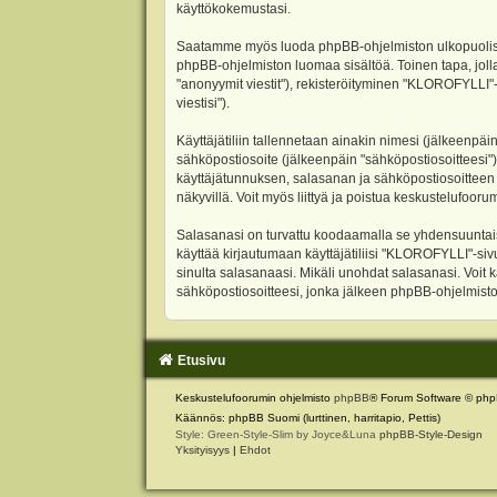
käyttökokemustasi.
Saatamme myös luoda phpBB-ohjelmiston ulkopuolisen 
phpBB-ohjelmiston luomaa sisältöä. Toinen tapa, jolla
"anonyymit viestit"), rekisteröityminen "KLOROFYLLI"-
viestisi").
Käyttäjätiliin tallennetaan ainakin nimesi (jälkeenpäi
sähköpostiosoite (jälkeenpäin "sähköpostiosoitteesi"). 
käyttäjätunnuksen, salasanan ja sähköpostiosoitteen l
näkyvillä. Voit myös liittyä ja poistua keskustelufoo
Salasanasi on turvattu koodaamalla se yhdensuuntaise
käyttää kirjautumaan käyttäjätiliisi "KLOROFYLLI"-si
sinulta salasanaasi. Mikäli unohdat salasanasi. Voit
sähköpostiosoitteesi, jonka jälkeen phpBB-ohjelmisto 
Etusivu
Keskustelufoorumin ohjelmisto
phpBB
® Forum Software © php
Käännös: phpBB Suomi (lurttinen, harritapio, Pettis)
Style: Green-Style-Slim by Joyce&Luna
phpBB-Style-Design
Yksityisyys
|
Ehdot