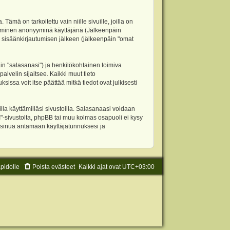
 on tarkoitettu vain niille sivuille, joilla on
ettäminen anonyyminä käyttäjänä (Jälkeenpäin
ja sisäänkirjautumisen jälkeen (jälkeenpäin "omat
äin "salasanasi") ja henkilökohtainen toimiva
alvelin sijaitsee. Kaikki muut tieto
ssa voit itse päättää mitkä tiedot ovat julkisesti
la käyttämilläsi sivustoilla. Salasanaasi voidaan
"-sivustolta, phpBB tai muu kolmas osapuoli ei kysy
 sinua antamaan käyttäjätunnuksesi ja
äpidolle
Poista evästeet
Kaikki ajat ovat
UTC+03:00