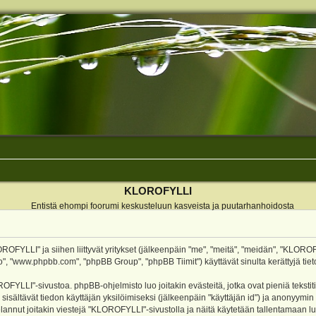
KLOROFYLLI
Entistä ehompi foorumi keskusteluun kasveista ja puutarhanhoidosta
ROFYLLI" ja siihen liittyvät yritykset (jälkeenpäin "me", "meitä", "meidän", "KLOROF
o", "www.phpbb.com", "phpBB Group", "phpBB Tiimit") käyttävät sinulta kerättyjä tieto
OFYLLI"-sivustoa. phpBB-ohjelmisto luo joitakin evästeitä, jotka ovat pieniä teksti
 sisältävät tiedon käyttäjän yksilöimiseksi (jälkeenpäin "käyttäjän id") ja anonyymin
annut joitakin viestejä "KLOROFYLLI"-sivustolla ja näitä käytetään tallentamaan lu