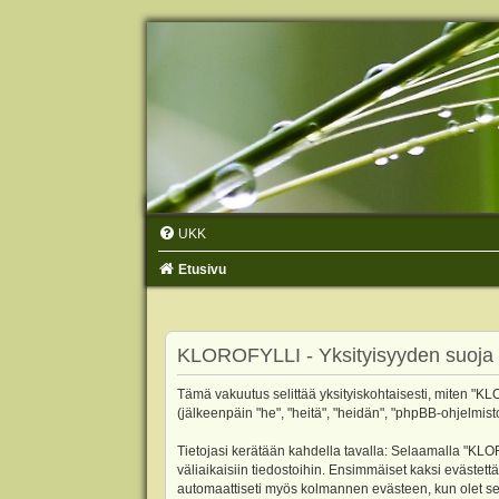
UKK
Etusivu
KLOROFYLLI - Yksityisyyden suoja
Tämä vakuutus selittää yksityiskohtaisesti, miten "KLO
(jälkeenpäin "he", "heitä", "heidän", "phpBB-ohjelmist
Tietojasi kerätään kahdella tavalla: Selaamalla "KLOR
väliaikaisiin tiedostoihin. Ensimmäiset kaksi evästettä
automaattiseti myös kolmannen evästeen, kun olet sel