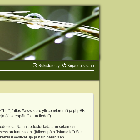
Rekisteröidy
Kirjaudu sisään
YLLI", "https://www.klorofylli.com/forum") ja phpBB:n
ja (jälkeenpäin "sinun tiedot").
tiedostoja. Nämä tiedostot ladataan selaimesi
 session tunnisteen. (jälkeenpäin "istunto id") Saat
kemiasi vestiketjuja ja näin parantaen