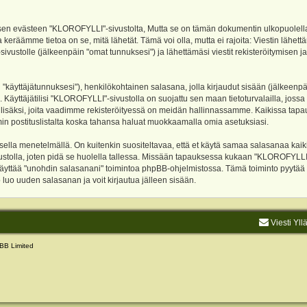
evästeen "KLOROFYLLI"-sivustolta, Mutta se on tämän dokumentin ulkopuolella. Tämä
 keräämme tietoa on se, mitä lähetät. Tämä voi olla, mutta ei rajoita: Viestin läh
sivustolle (jälkeenpäin "omat tunnuksesi") ja lähettämäsi viestit rekisteröitymisen 
n "käyttäjätunnuksesi"), henkilökohtainen salasana, jolla kirjaudut sisään (jälkeenp
Käyttäjätilisi "KLOROFYLLI"-sivustolla on suojattu sen maan tietoturvalailla, jossa p
isäksi, joita vaadimme rekisteröityessä on meidän hallinnassamme. Kaikissa tapauksi
rumin postituslistalta koska tahansa haluat muokkaamalla omia asetuksiasi.
lla menetelmällä. On kuitenkin suositeltavaa, että et käytä samaa salasanaa kaikil
vustolla, joten pidä se huolella tallessa. Missään tapauksessa kukaan "KLOROFYLLI
 käyttää "unohdin salasanani" toimintoa phpBB-ohjelmistossa. Tämä toiminto pyytää
luo uuden salasanan ja voit kirjautua jälleen sisään.
Viesti Yll
BB Limited