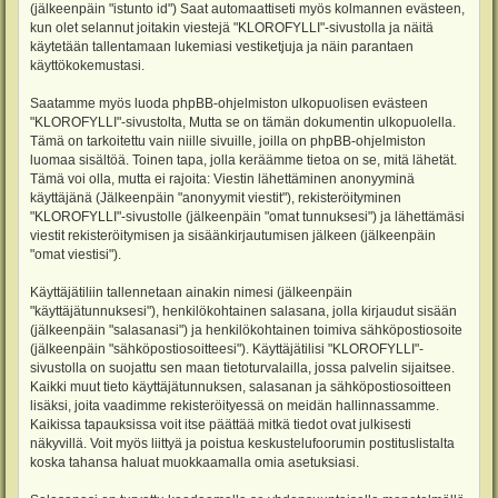
(jälkeenpäin "istunto id") Saat automaattiseti myös kolmannen evästeen,
kun olet selannut joitakin viestejä "KLOROFYLLI"-sivustolla ja näitä
käytetään tallentamaan lukemiasi vestiketjuja ja näin parantaen
käyttökokemustasi.
Saatamme myös luoda phpBB-ohjelmiston ulkopuolisen evästeen
"KLOROFYLLI"-sivustolta, Mutta se on tämän dokumentin ulkopuolella.
Tämä on tarkoitettu vain niille sivuille, joilla on phpBB-ohjelmiston
luomaa sisältöä. Toinen tapa, jolla keräämme tietoa on se, mitä lähetät.
Tämä voi olla, mutta ei rajoita: Viestin lähettäminen anonyyminä
käyttäjänä (Jälkeenpäin "anonyymit viestit"), rekisteröityminen
"KLOROFYLLI"-sivustolle (jälkeenpäin "omat tunnuksesi") ja lähettämäsi
viestit rekisteröitymisen ja sisäänkirjautumisen jälkeen (jälkeenpäin
"omat viestisi").
Käyttäjätiliin tallennetaan ainakin nimesi (jälkeenpäin
"käyttäjätunnuksesi"), henkilökohtainen salasana, jolla kirjaudut sisään
(jälkeenpäin "salasanasi") ja henkilökohtainen toimiva sähköpostiosoite
(jälkeenpäin "sähköpostiosoitteesi"). Käyttäjätilisi "KLOROFYLLI"-
sivustolla on suojattu sen maan tietoturvalailla, jossa palvelin sijaitsee.
Kaikki muut tieto käyttäjätunnuksen, salasanan ja sähköpostiosoitteen
lisäksi, joita vaadimme rekisteröityessä on meidän hallinnassamme.
Kaikissa tapauksissa voit itse päättää mitkä tiedot ovat julkisesti
näkyvillä. Voit myös liittyä ja poistua keskustelufoorumin postituslistalta
koska tahansa haluat muokkaamalla omia asetuksiasi.