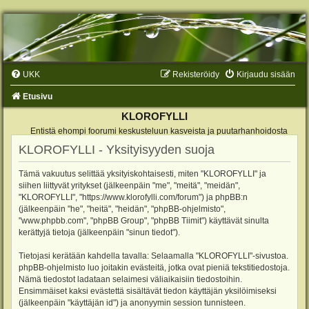
UKK
Rekisteröidy
Kirjaudu sisään
Etusivu
KLOROFYLLI
Entistä ehompi foorumi keskusteluun kasveista ja puutarhanhoidosta
KLOROFYLLI - Yksityisyyden suoja
Tämä vakuutus selittää yksityiskohtaisesti, miten "KLOROFYLLI" ja
siihen liittyvät yritykset (jälkeenpäin "me", "meitä", "meidän",
"KLOROFYLLI", "https://www.klorofylli.com/forum") ja phpBB:n
(jälkeenpäin "he", "heitä", "heidän", "phpBB-ohjelmisto",
"www.phpbb.com", "phpBB Group", "phpBB Tiimit") käyttävät sinulta
kerättyjä tietoja (jälkeenpäin "sinun tiedot").
Tietojasi kerätään kahdella tavalla: Selaamalla "KLOROFYLLI"-sivustoa.
phpBB-ohjelmisto luo joitakin evästeitä, jotka ovat pieniä tekstitiedostoja.
Nämä tiedostot ladataan selaimesi väliaikaisiin tiedostoihin.
Ensimmäiset kaksi evästettä sisältävät tiedon käyttäjän yksilöimiseksi
(jälkeenpäin "käyttäjän id") ja anonyymin session tunnisteen.