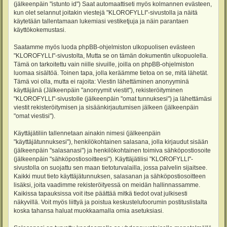
(jälkeenpäin "istunto id") Saat automaattiseti myös kolmannen evästeen,
kun olet selannut joitakin viestejä "KLOROFYLLI"-sivustolla ja näitä
käytetään tallentamaan lukemiasi vestiketjuja ja näin parantaen
käyttökokemustasi.
Saatamme myös luoda phpBB-ohjelmiston ulkopuolisen evästeen
"KLOROFYLLI"-sivustolta, Mutta se on tämän dokumentin ulkopuolella.
Tämä on tarkoitettu vain niille sivuille, joilla on phpBB-ohjelmiston
luomaa sisältöä. Toinen tapa, jolla keräämme tietoa on se, mitä lähetät.
Tämä voi olla, mutta ei rajoita: Viestin lähettäminen anonyyminä
käyttäjänä (Jälkeenpäin "anonyymit viestit"), rekisteröityminen
"KLOROFYLLI"-sivustolle (jälkeenpäin "omat tunnuksesi") ja lähettämäsi
viestit rekisteröitymisen ja sisäänkirjautumisen jälkeen (jälkeenpäin
"omat viestisi").
Käyttäjätiliin tallennetaan ainakin nimesi (jälkeenpäin
"käyttäjätunnuksesi"), henkilökohtainen salasana, jolla kirjaudut sisään
(jälkeenpäin "salasanasi") ja henkilökohtainen toimiva sähköpostiosoite
(jälkeenpäin "sähköpostiosoitteesi"). Käyttäjätilisi "KLOROFYLLI"-
sivustolla on suojattu sen maan tietoturvalailla, jossa palvelin sijaitsee.
Kaikki muut tieto käyttäjätunnuksen, salasanan ja sähköpostiosoitteen
lisäksi, joita vaadimme rekisteröityessä on meidän hallinnassamme.
Kaikissa tapauksissa voit itse päättää mitkä tiedot ovat julkisesti
näkyvillä. Voit myös liittyä ja poistua keskustelufoorumin postituslistalta
koska tahansa haluat muokkaamalla omia asetuksiasi.