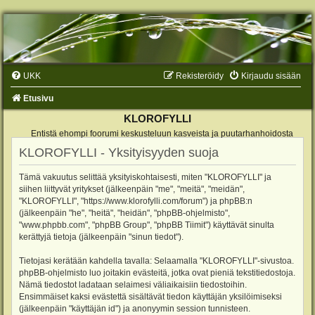
UKK
Rekisteröidy
Kirjaudu sisään
Etusivu
KLOROFYLLI
Entistä ehompi foorumi keskusteluun kasveista ja puutarhanhoidosta
KLOROFYLLI - Yksityisyyden suoja
Tämä vakuutus selittää yksityiskohtaisesti, miten "KLOROFYLLI" ja
siihen liittyvät yritykset (jälkeenpäin "me", "meitä", "meidän",
"KLOROFYLLI", "https://www.klorofylli.com/forum") ja phpBB:n
(jälkeenpäin "he", "heitä", "heidän", "phpBB-ohjelmisto",
"www.phpbb.com", "phpBB Group", "phpBB Tiimit") käyttävät sinulta
kerättyjä tietoja (jälkeenpäin "sinun tiedot").
Tietojasi kerätään kahdella tavalla: Selaamalla "KLOROFYLLI"-sivustoa.
phpBB-ohjelmisto luo joitakin evästeitä, jotka ovat pieniä tekstitiedostoja.
Nämä tiedostot ladataan selaimesi väliaikaisiin tiedostoihin.
Ensimmäiset kaksi evästettä sisältävät tiedon käyttäjän yksilöimiseksi
(jälkeenpäin "käyttäjän id") ja anonyymin session tunnisteen.