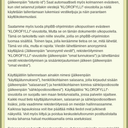
(jälkeenpäin "istunto id") Saat automaattiseti myös kolmannen evästeen,
kun olet selannut joitakin viestejä "KLOROFYLLI"-sivustolla ja näitä
käytetään tallentamaan lukemiasi vestiketjuja ja näin parantaen
käyttökokemustasi.
Saatamme myös luoda phpBB-ohjelmiston ulkopuolisen evästeen
"KLOROFYLLI"-sivustolta, Mutta se on tämän dokumentin ulkopuolella.
Tämä on tarkoitettu vain niille sivuille, joilla on phpBB-ohjelmiston
luomaa sisältöä. Toinen tapa, jolla keräämme tietoa on se, mitä lähetät.
Tämä voi olla, mutta ei rajoita: Viestin lähettäminen anonyyminä
käyttäjänä (Jälkeenpäin "anonyymit viestit"), rekisteröityminen
"KLOROFYLLI"-sivustolle (jälkeenpäin "omat tunnuksesi") ja lähettämäsi
viestit rekisteröitymisen ja sisäänkirjautumisen jälkeen (jälkeenpäin
"omat viestisi").
Käyttäjätiliin tallennetaan ainakin nimesi (jälkeenpäin
"käyttäjätunnuksesi"), henkilökohtainen salasana, jolla kirjaudut sisään
(jälkeenpäin "salasanasi") ja henkilökohtainen toimiva sähköpostiosoite
(jälkeenpäin "sähköpostiosoitteesi"). Käyttäjätilisi "KLOROFYLLI"-
sivustolla on suojattu sen maan tietoturvalailla, jossa palvelin sijaitsee.
Kaikki muut tieto käyttäjätunnuksen, salasanan ja sähköpostiosoitteen
lisäksi, joita vaadimme rekisteröityessä on meidän hallinnassamme.
Kaikissa tapauksissa voit itse päättää mitkä tiedot ovat julkisesti
näkyvillä. Voit myös liittyä ja poistua keskustelufoorumin postituslistalta
koska tahansa haluat muokkaamalla omia asetuksiasi.