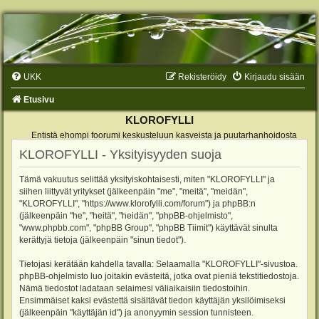
UKK
Rekisteröidy
Kirjaudu sisään
Etusivu
KLOROFYLLI
Entistä ehompi foorumi keskusteluun kasveista ja puutarhanhoidosta
KLOROFYLLI - Yksityisyyden suoja
Tämä vakuutus selittää yksityiskohtaisesti, miten "KLOROFYLLI" ja
siihen liittyvät yritykset (jälkeenpäin "me", "meitä", "meidän",
"KLOROFYLLI", "https://www.klorofylli.com/forum") ja phpBB:n
(jälkeenpäin "he", "heitä", "heidän", "phpBB-ohjelmisto",
"www.phpbb.com", "phpBB Group", "phpBB Tiimit") käyttävät sinulta
kerättyjä tietoja (jälkeenpäin "sinun tiedot").
Tietojasi kerätään kahdella tavalla: Selaamalla "KLOROFYLLI"-sivustoa.
phpBB-ohjelmisto luo joitakin evästeitä, jotka ovat pieniä tekstitiedostoja.
Nämä tiedostot ladataan selaimesi väliaikaisiin tiedostoihin.
Ensimmäiset kaksi evästettä sisältävät tiedon käyttäjän yksilöimiseksi
(jälkeenpäin "käyttäjän id") ja anonyymin session tunnisteen.