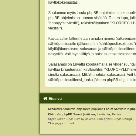
käyttökokemustasi.
Saatamme myös luoda phpBB-ohjelmiston ulkopuolisen 
phpBB-ohjelmiston luomaa sisältöä. Toinen tapa, jolla
"anonyymit viestit"), rekisteröityminen "KLOROFYLLI"-
viestisi").
Käyttäjätiliin tallennetaan ainakin nimesi (jälkeenpäi
sähköpostiosoite (jälkeenpäin "sähköpostiosoitteesi"). 
käyttäjätunnuksen, salasanan ja sähköpostiosoitteen l
näkyvillä. Voit myös liittyä ja poistua keskustelufoo
Salasanasi on turvattu koodaamalla se yhdensuuntaise
käyttää kirjautumaan käyttäjätiliisi "KLOROFYLLI"-si
sinulta salasanaasi. Mikäli unohdat salasanasi. Voit
sähköpostiosoitteesi, jonka jälkeen phpBB-ohjelmisto 
Etusivu
Keskustelufoorumin ohjelmisto
phpBB
® Forum Software © php
Käännös: phpBB Suomi (lurttinen, harritapio, Pettis)
Style: Green-Style-Slim by Joyce&Luna
phpBB-Style-Design
Yksityisyys
|
Ehdot