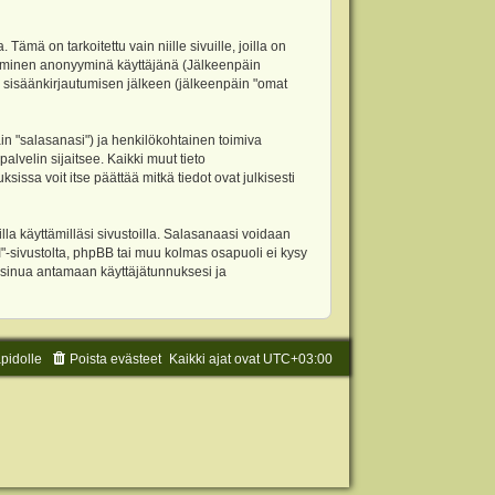
 on tarkoitettu vain niille sivuille, joilla on
ettäminen anonyyminä käyttäjänä (Jälkeenpäin
ja sisäänkirjautumisen jälkeen (jälkeenpäin "omat
äin "salasanasi") ja henkilökohtainen toimiva
alvelin sijaitsee. Kaikki muut tieto
ssa voit itse päättää mitkä tiedot ovat julkisesti
la käyttämilläsi sivustoilla. Salasanaasi voidaan
"-sivustolta, phpBB tai muu kolmas osapuoli ei kysy
 sinua antamaan käyttäjätunnuksesi ja
äpidolle
Poista evästeet
Kaikki ajat ovat
UTC+03:00