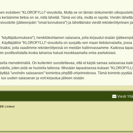
evästeen "KLOROFYLLI"-sivustolta, Mutta se on tämän dokumentin ulkopuolella. Tämä
 keräämme tietoa on se, mitä lähetät. Tämä voi olla, mutta ei rajoita: Viestin läh
sivustolle (jälkeenpäin "omat tunnuksesi") ja lähettämäsi viestit rekisteröitymisen 
n "käyttäjätunnuksesi"), henkilökohtainen salasana, jolla kirjaudut sisään (jälkeenp
Käyttäjätilisi "KLOROFYLLI"-sivustolla on suojattu sen maan tietoturvalailla, jossa p
isäksi, joita vaadimme rekisteröityessä on meidän hallinnassamme. Kaikissa tapauksi
rumin postituslistalta koska tahansa haluat muokkaamalla omia asetuksiasi.
lla menetelmällä. On kuitenkin suositeltavaa, että et käytä samaa salasanaa kaikil
vustolla, joten pidä se huolella tallessa. Missään tapauksessa kukaan "KLOROFYLLI
 käyttää "unohdin salasanani" toimintoa phpBB-ohjelmistossa. Tämä toiminto pyytää
luo uuden salasanan ja voit kirjautua jälleen sisään.
Viesti Yll
BB Limited