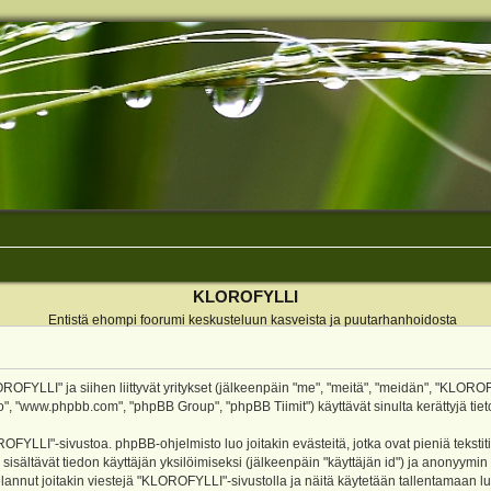
KLOROFYLLI
Entistä ehompi foorumi keskusteluun kasveista ja puutarhanhoidosta
ROFYLLI" ja siihen liittyvät yritykset (jälkeenpäin "me", "meitä", "meidän", "KLOROF
o", "www.phpbb.com", "phpBB Group", "phpBB Tiimit") käyttävät sinulta kerättyjä tieto
OFYLLI"-sivustoa. phpBB-ohjelmisto luo joitakin evästeitä, jotka ovat pieniä teksti
 sisältävät tiedon käyttäjän yksilöimiseksi (jälkeenpäin "käyttäjän id") ja anonyymin
annut joitakin viestejä "KLOROFYLLI"-sivustolla ja näitä käytetään tallentamaan lu