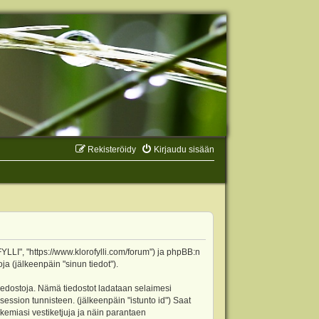
Rekisteröidy
Kirjaudu sisään
YLLI", "https://www.klorofylli.com/forum") ja phpBB:n
ja (jälkeenpäin "sinun tiedot").
tiedostoja. Nämä tiedostot ladataan selaimesi
 session tunnisteen. (jälkeenpäin "istunto id") Saat
kemiasi vestiketjuja ja näin parantaen