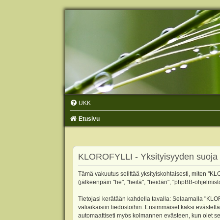
UKK
Etusivu
KLOROFYLLI - Yksityisyyden suoja
Tämä vakuutus selittää yksityiskohtaisesti, miten "KLO
(jälkeenpäin "he", "heitä", "heidän", "phpBB-ohjelmist
Tietojasi kerätään kahdella tavalla: Selaamalla "KLOR
väliaikaisiin tiedostoihin. Ensimmäiset kaksi evästettä
automaattiseti myös kolmannen evästeen, kun olet sel