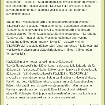
(jälkeenpäin "istunto id") Saat automaattiseti myös kolmannen evästeen,
kun olet selannut joitakin viestejä "KLOROFYLLI"-sivustolla ja näitä
käytetään tallentamaan lukemiasi vestiketjuja ja näin parantaen
käyttökokemustasi.
Saatamme myös luoda phpBB-ohjelmiston ulkopuolisen evästeen
"KLOROFYLLI"-sivustolta, Mutta se on tämän dokumentin ulkopuolella.
Tämä on tarkoitettu vain niille sivuille, joilla on phpBB-ohjelmiston
luomaa sisältöä. Toinen tapa, jolla keräämme tietoa on se, mitä lähetät.
Tämä voi olla, mutta ei rajoita: Viestin lähettäminen anonyyminä
käyttäjänä (Jälkeenpäin "anonyymit viestit"), rekisteröityminen
"KLOROFYLLI"-sivustolle (jälkeenpäin "omat tunnuksesi") ja lähettämäsi
viestit rekisteröitymisen ja sisäänkirjautumisen jälkeen (jälkeenpäin
"omat viestisi").
Käyttäjätiliin tallennetaan ainakin nimesi (jälkeenpäin
"käyttäjätunnuksesi"), henkilökohtainen salasana, jolla kirjaudut sisään
(jälkeenpäin "salasanasi") ja henkilökohtainen toimiva sähköpostiosoite
(jälkeenpäin "sähköpostiosoitteesi"). Käyttäjätilisi "KLOROFYLLI"-
sivustolla on suojattu sen maan tietoturvalailla, jossa palvelin sijaitsee.
Kaikki muut tieto käyttäjätunnuksen, salasanan ja sähköpostiosoitteen
lisäksi, joita vaadimme rekisteröityessä on meidän hallinnassamme.
Kaikissa tapauksissa voit itse päättää mitkä tiedot ovat julkisesti
näkyvillä. Voit myös liittyä ja poistua keskustelufoorumin postituslistalta
koska tahansa haluat muokkaamalla omia asetuksiasi.