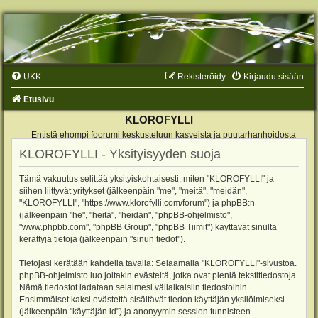
UKK
Rekisteröidy
Kirjaudu sisään
Etusivu
KLOROFYLLI
Entistä ehompi foorumi keskusteluun kasveista ja puutarhanhoidosta
KLOROFYLLI - Yksityisyyden suoja
Tämä vakuutus selittää yksityiskohtaisesti, miten "KLOROFYLLI" ja
siihen liittyvät yritykset (jälkeenpäin "me", "meitä", "meidän",
"KLOROFYLLI", "https://www.klorofylli.com/forum") ja phpBB:n
(jälkeenpäin "he", "heitä", "heidän", "phpBB-ohjelmisto",
"www.phpbb.com", "phpBB Group", "phpBB Tiimit") käyttävät sinulta
kerättyjä tietoja (jälkeenpäin "sinun tiedot").
Tietojasi kerätään kahdella tavalla: Selaamalla "KLOROFYLLI"-sivustoa.
phpBB-ohjelmisto luo joitakin evästeitä, jotka ovat pieniä tekstitiedostoja.
Nämä tiedostot ladataan selaimesi väliaikaisiin tiedostoihin.
Ensimmäiset kaksi evästettä sisältävät tiedon käyttäjän yksilöimiseksi
(jälkeenpäin "käyttäjän id") ja anonyymin session tunnisteen.