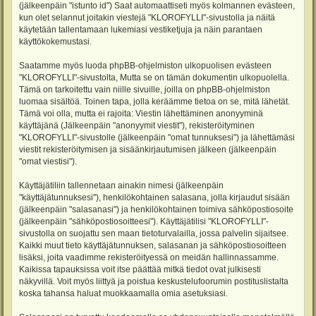
(jälkeenpäin "istunto id") Saat automaattiseti myös kolmannen evästeen,
kun olet selannut joitakin viestejä "KLOROFYLLI"-sivustolla ja näitä
käytetään tallentamaan lukemiasi vestiketjuja ja näin parantaen
käyttökokemustasi.
Saatamme myös luoda phpBB-ohjelmiston ulkopuolisen evästeen
"KLOROFYLLI"-sivustolta, Mutta se on tämän dokumentin ulkopuolella.
Tämä on tarkoitettu vain niille sivuille, joilla on phpBB-ohjelmiston
luomaa sisältöä. Toinen tapa, jolla keräämme tietoa on se, mitä lähetät.
Tämä voi olla, mutta ei rajoita: Viestin lähettäminen anonyyminä
käyttäjänä (Jälkeenpäin "anonyymit viestit"), rekisteröityminen
"KLOROFYLLI"-sivustolle (jälkeenpäin "omat tunnuksesi") ja lähettämäsi
viestit rekisteröitymisen ja sisäänkirjautumisen jälkeen (jälkeenpäin
"omat viestisi").
Käyttäjätiliin tallennetaan ainakin nimesi (jälkeenpäin
"käyttäjätunnuksesi"), henkilökohtainen salasana, jolla kirjaudut sisään
(jälkeenpäin "salasanasi") ja henkilökohtainen toimiva sähköpostiosoite
(jälkeenpäin "sähköpostiosoitteesi"). Käyttäjätilisi "KLOROFYLLI"-
sivustolla on suojattu sen maan tietoturvalailla, jossa palvelin sijaitsee.
Kaikki muut tieto käyttäjätunnuksen, salasanan ja sähköpostiosoitteen
lisäksi, joita vaadimme rekisteröityessä on meidän hallinnassamme.
Kaikissa tapauksissa voit itse päättää mitkä tiedot ovat julkisesti
näkyvillä. Voit myös liittyä ja poistua keskustelufoorumin postituslistalta
koska tahansa haluat muokkaamalla omia asetuksiasi.