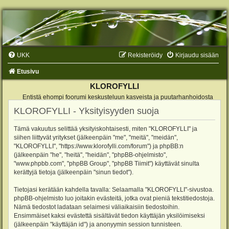
UKK
Rekisteröidy
Kirjaudu sisään
Etusivu
KLOROFYLLI
Entistä ehompi foorumi keskusteluun kasveista ja puutarhanhoidosta
KLOROFYLLI - Yksityisyyden suoja
Tämä vakuutus selittää yksityiskohtaisesti, miten "KLOROFYLLI" ja
siihen liittyvät yritykset (jälkeenpäin "me", "meitä", "meidän",
"KLOROFYLLI", "https://www.klorofylli.com/forum") ja phpBB:n
(jälkeenpäin "he", "heitä", "heidän", "phpBB-ohjelmisto",
"www.phpbb.com", "phpBB Group", "phpBB Tiimit") käyttävät sinulta
kerättyjä tietoja (jälkeenpäin "sinun tiedot").
Tietojasi kerätään kahdella tavalla: Selaamalla "KLOROFYLLI"-sivustoa.
phpBB-ohjelmisto luo joitakin evästeitä, jotka ovat pieniä tekstitiedostoja.
Nämä tiedostot ladataan selaimesi väliaikaisiin tiedostoihin.
Ensimmäiset kaksi evästettä sisältävät tiedon käyttäjän yksilöimiseksi
(jälkeenpäin "käyttäjän id") ja anonyymin session tunnisteen.