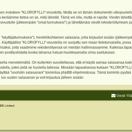
evästeen "KLOROFYLLI"-sivustolta, Mutta se on tämän dokumentin ulkopuolella. Tämä
 keräämme tietoa on se, mitä lähetät. Tämä voi olla, mutta ei rajoita: Viestin läh
sivustolle (jälkeenpäin "omat tunnuksesi") ja lähettämäsi viestit rekisteröitymisen 
n "käyttäjätunnuksesi"), henkilökohtainen salasana, jolla kirjaudut sisään (jälkeenp
Käyttäjätilisi "KLOROFYLLI"-sivustolla on suojattu sen maan tietoturvalailla, jossa p
isäksi, joita vaadimme rekisteröityessä on meidän hallinnassamme. Kaikissa tapauksi
rumin postituslistalta koska tahansa haluat muokkaamalla omia asetuksiasi.
lla menetelmällä. On kuitenkin suositeltavaa, että et käytä samaa salasanaa kaikil
vustolla, joten pidä se huolella tallessa. Missään tapauksessa kukaan "KLOROFYLLI
 käyttää "unohdin salasanani" toimintoa phpBB-ohjelmistossa. Tämä toiminto pyytää
luo uuden salasanan ja voit kirjautua jälleen sisään.
Viesti Yll
BB Limited