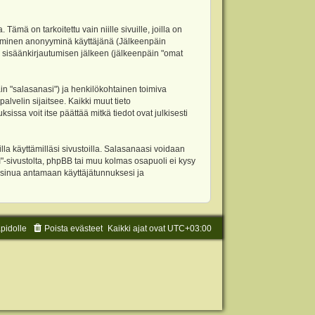
 on tarkoitettu vain niille sivuille, joilla on
ettäminen anonyyminä käyttäjänä (Jälkeenpäin
ja sisäänkirjautumisen jälkeen (jälkeenpäin "omat
äin "salasanasi") ja henkilökohtainen toimiva
alvelin sijaitsee. Kaikki muut tieto
ssa voit itse päättää mitkä tiedot ovat julkisesti
la käyttämilläsi sivustoilla. Salasanaasi voidaan
"-sivustolta, phpBB tai muu kolmas osapuoli ei kysy
 sinua antamaan käyttäjätunnuksesi ja
äpidolle
Poista evästeet
Kaikki ajat ovat
UTC+03:00