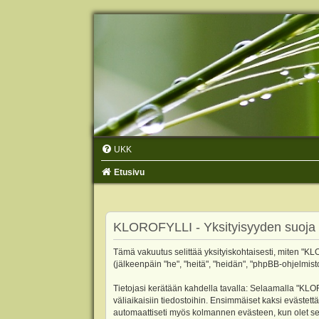
UKK
Etusivu
KLOROFYLLI - Yksityisyyden suoja
Tämä vakuutus selittää yksityiskohtaisesti, miten "KLO
(jälkeenpäin "he", "heitä", "heidän", "phpBB-ohjelmist
Tietojasi kerätään kahdella tavalla: Selaamalla "KLOR
väliaikaisiin tiedostoihin. Ensimmäiset kaksi evästettä
automaattiseti myös kolmannen evästeen, kun olet sel