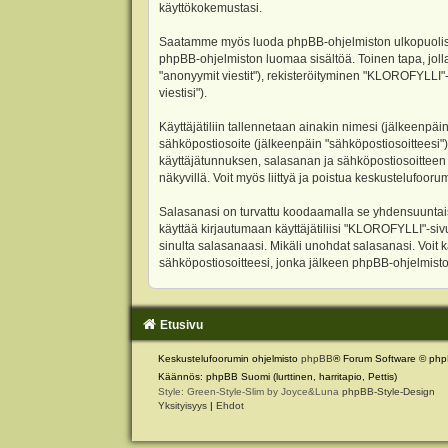
käyttökokemustasi.
Saatamme myös luoda phpBB-ohjelmiston ulkopuolisen 
phpBB-ohjelmiston luomaa sisältöä. Toinen tapa, jolla
"anonyymit viestit"), rekisteröityminen "KLOROFYLLI"-
viestisi").
Käyttäjätiliin tallennetaan ainakin nimesi (jälkeenpäi
sähköpostiosoite (jälkeenpäin "sähköpostiosoitteesi"). 
käyttäjätunnuksen, salasanan ja sähköpostiosoitteen l
näkyvillä. Voit myös liittyä ja poistua keskustelufoo
Salasanasi on turvattu koodaamalla se yhdensuuntaise
käyttää kirjautumaan käyttäjätiliisi "KLOROFYLLI"-si
sinulta salasanaasi. Mikäli unohdat salasanasi. Voit
sähköpostiosoitteesi, jonka jälkeen phpBB-ohjelmisto 
Etusivu
Keskustelufoorumin ohjelmisto
phpBB
® Forum Software © php
Käännös: phpBB Suomi (lurttinen, harritapio, Pettis)
Style: Green-Style-Slim by Joyce&Luna
phpBB-Style-Design
Yksityisyys
|
Ehdot