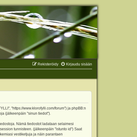
Rekisteröidy
Kirjaudu sisään
YLLI", "https://www.klorofylli.com/forum") ja phpBB:n
ja (jälkeenpäin "sinun tiedot").
tiedostoja. Nämä tiedostot ladataan selaimesi
 session tunnisteen. (jälkeenpäin "istunto id") Saat
kemiasi vestiketjuja ja näin parantaen