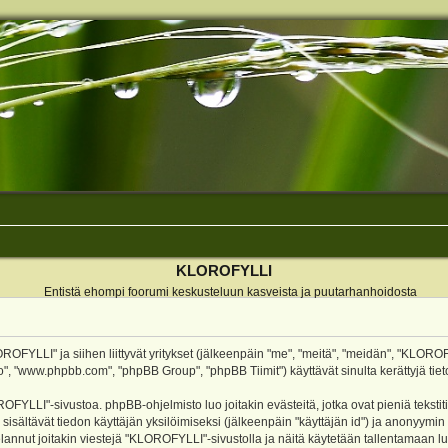
KLOROFYLLI
Entistä ehompi foorumi keskusteluun kasveista ja puutarhanhoidosta
ROFYLLI" ja siihen liittyvät yritykset (jälkeenpäin "me", "meitä", "meidän", "KLOROF
o", "www.phpbb.com", "phpBB Group", "phpBB Tiimit") käyttävät sinulta kerättyjä tieto
OFYLLI"-sivustoa. phpBB-ohjelmisto luo joitakin evästeitä, jotka ovat pieniä teksti
 sisältävät tiedon käyttäjän yksilöimiseksi (jälkeenpäin "käyttäjän id") ja anonyymin
annut joitakin viestejä "KLOROFYLLI"-sivustolla ja näitä käytetään tallentamaan lu