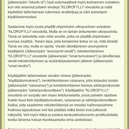
(jälkeenpäin "istunto id") Saat automaattiseti myös kolmannen evästeen,
kun olet selannut joitakin viestejä "KLOROFYLLI"-sivustolla ja näitä
käytetään tallentamaan lukemiasi vestiketjuja ja näin parantaen
käyttökokemustasi.
Saatamme myös luoda phpBB-ohjelmiston ulkopuolisen evästeen
"KLOROFYLLI"-sivustolta, Mutta se on tämän dokumentin ulkopuolella.
Tämä on tarkoitettu vain niille sivuille, joilla on phpBB-ohjelmiston
luomaa sisältöä. Toinen tapa, jolla keräämme tietoa on se, mitä lähetät.
Tämä voi olla, mutta ei rajoita: Viestin lähettäminen anonyyminä
käyttäjänä (Jälkeenpäin "anonyymit viestit"), rekisteröityminen
"KLOROFYLLI"-sivustolle (jälkeenpäin "omat tunnuksesi") ja lähettämäsi
viestit rekisteröitymisen ja sisäänkirjautumisen jälkeen (jälkeenpäin
"omat viestisi").
Käyttäjätiliin tallennetaan ainakin nimesi (jälkeenpäin
"käyttäjätunnuksesi"), henkilökohtainen salasana, jolla kirjaudut sisään
(jälkeenpäin "salasanasi") ja henkilökohtainen toimiva sähköpostiosoite
(jälkeenpäin "sähköpostiosoitteesi"). Käyttäjätilisi "KLOROFYLLI"-
sivustolla on suojattu sen maan tietoturvalailla, jossa palvelin sijaitsee.
Kaikki muut tieto käyttäjätunnuksen, salasanan ja sähköpostiosoitteen
lisäksi, joita vaadimme rekisteröityessä on meidän hallinnassamme.
Kaikissa tapauksissa voit itse päättää mitkä tiedot ovat julkisesti
näkyvillä. Voit myös liittyä ja poistua keskustelufoorumin postituslistalta
koska tahansa haluat muokkaamalla omia asetuksiasi.