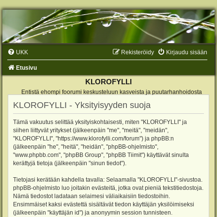
UKK
Rekisteröidy
Kirjaudu sisään
Etusivu
KLOROFYLLI
Entistä ehompi foorumi keskusteluun kasveista ja puutarhanhoidosta
KLOROFYLLI - Yksityisyyden suoja
Tämä vakuutus selittää yksityiskohtaisesti, miten "KLOROFYLLI" ja
siihen liittyvät yritykset (jälkeenpäin "me", "meitä", "meidän",
"KLOROFYLLI", "https://www.klorofylli.com/forum") ja phpBB:n
(jälkeenpäin "he", "heitä", "heidän", "phpBB-ohjelmisto",
"www.phpbb.com", "phpBB Group", "phpBB Tiimit") käyttävät sinulta
kerättyjä tietoja (jälkeenpäin "sinun tiedot").
Tietojasi kerätään kahdella tavalla: Selaamalla "KLOROFYLLI"-sivustoa.
phpBB-ohjelmisto luo joitakin evästeitä, jotka ovat pieniä tekstitiedostoja.
Nämä tiedostot ladataan selaimesi väliaikaisiin tiedostoihin.
Ensimmäiset kaksi evästettä sisältävät tiedon käyttäjän yksilöimiseksi
(jälkeenpäin "käyttäjän id") ja anonyymin session tunnisteen.