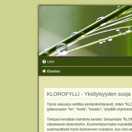
UKK
Etusivu
KLOROFYLLI - Yksityisyyden suoja
Tämä vakuutus selittää yksityiskohtaisesti, miten "KLO
(jälkeenpäin "he", "heitä", "heidän", "phpBB-ohjelmist
Tietojasi kerätään kahdella tavalla: Selaamalla "KLOR
väliaikaisiin tiedostoihin. Ensimmäiset kaksi evästettä
automaattiseti myös kolmannen evästeen, kun olet sel