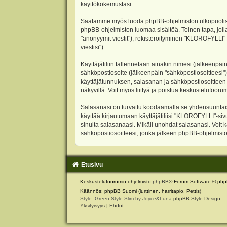
käyttökokemustasi.
Saatamme myös luoda phpBB-ohjelmiston ulkopuolisen 
phpBB-ohjelmiston luomaa sisältöä. Toinen tapa, jolla
"anonyymit viestit"), rekisteröityminen "KLOROFYLLI"-
viestisi").
Käyttäjätiliin tallennetaan ainakin nimesi (jälkeenpäi
sähköpostiosoite (jälkeenpäin "sähköpostiosoitteesi"). 
käyttäjätunnuksen, salasanan ja sähköpostiosoitteen l
näkyvillä. Voit myös liittyä ja poistua keskustelufoo
Salasanasi on turvattu koodaamalla se yhdensuuntaise
käyttää kirjautumaan käyttäjätiliisi "KLOROFYLLI"-si
sinulta salasanaasi. Mikäli unohdat salasanasi. Voit
sähköpostiosoitteesi, jonka jälkeen phpBB-ohjelmisto 
Etusivu
Keskustelufoorumin ohjelmisto
phpBB
® Forum Software © php
Käännös: phpBB Suomi (lurttinen, harritapio, Pettis)
Style: Green-Style-Slim by Joyce&Luna
phpBB-Style-Design
Yksityisyys
|
Ehdot