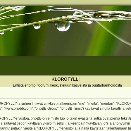
KLOROFYLLI
Entistä ehompi foorumi keskusteluun kasveista ja puutarhanhoidosta
ROFYLLI" ja siihen liittyvät yritykset (jälkeenpäin "me", "meitä", "meidän", "KLOROF
o", "www.phpbb.com", "phpBB Group", "phpBB Tiimit") käyttävät sinulta kerättyjä tieto
OFYLLI"-sivustoa. phpBB-ohjelmisto luo joitakin evästeitä, jotka ovat pieniä teksti
 sisältävät tiedon käyttäjän yksilöimiseksi (jälkeenpäin "käyttäjän id") ja anonyymin
annut joitakin viestejä "KLOROFYLLI"-sivustolla ja näitä käytetään tallentamaan lu