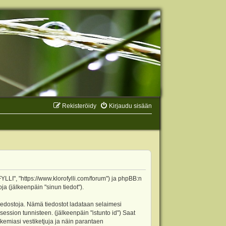
Rekisteröidy
Kirjaudu sisään
YLLI", "https://www.klorofylli.com/forum") ja phpBB:n
ja (jälkeenpäin "sinun tiedot").
tiedostoja. Nämä tiedostot ladataan selaimesi
 session tunnisteen. (jälkeenpäin "istunto id") Saat
kemiasi vestiketjuja ja näin parantaen