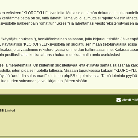
evästeen "KLOROFYLLI"-sivustolta, Mutta se on tämän dokumentin ulkopuolella. Tämä
 keräämme tietoa on se, mitä lähetät. Tämä voi olla, mutta ei rajoita: Viestin läh
sivustolle (jälkeenpäin "omat tunnuksesi") ja lähettämäsi viestit rekisteröitymisen 
n "käyttäjätunnuksesi"), henkilökohtainen salasana, jolla kirjaudut sisään (jälkeenp
Käyttäjätilisi "KLOROFYLLI"-sivustolla on suojattu sen maan tietoturvalailla, jossa p
isäksi, joita vaadimme rekisteröityessä on meidän hallinnassamme. Kaikissa tapauksi
rumin postituslistalta koska tahansa haluat muokkaamalla omia asetuksiasi.
lla menetelmällä. On kuitenkin suositeltavaa, että et käytä samaa salasanaa kaikil
vustolla, joten pidä se huolella tallessa. Missään tapauksessa kukaan "KLOROFYLLI
 käyttää "unohdin salasanani" toimintoa phpBB-ohjelmistossa. Tämä toiminto pyytää
luo uuden salasanan ja voit kirjautua jälleen sisään.
Viesti Yll
BB Limited