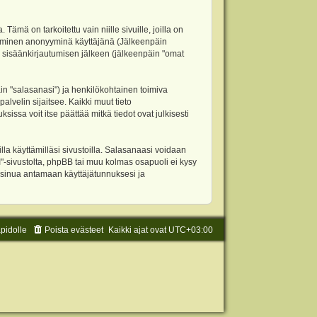
 on tarkoitettu vain niille sivuille, joilla on
ettäminen anonyyminä käyttäjänä (Jälkeenpäin
ja sisäänkirjautumisen jälkeen (jälkeenpäin "omat
äin "salasanasi") ja henkilökohtainen toimiva
alvelin sijaitsee. Kaikki muut tieto
ssa voit itse päättää mitkä tiedot ovat julkisesti
la käyttämilläsi sivustoilla. Salasanaasi voidaan
"-sivustolta, phpBB tai muu kolmas osapuoli ei kysy
 sinua antamaan käyttäjätunnuksesi ja
äpidolle
Poista evästeet
Kaikki ajat ovat
UTC+03:00