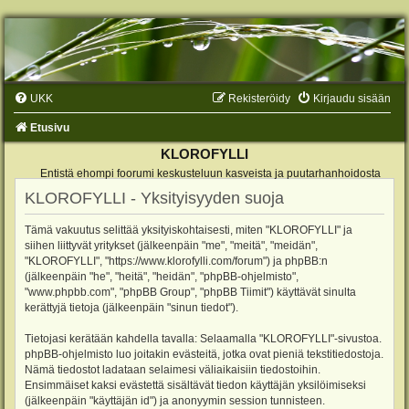
UKK
Rekisteröidy
Kirjaudu sisään
Etusivu
KLOROFYLLI
Entistä ehompi foorumi keskusteluun kasveista ja puutarhanhoidosta
KLOROFYLLI - Yksityisyyden suoja
Tämä vakuutus selittää yksityiskohtaisesti, miten "KLOROFYLLI" ja
siihen liittyvät yritykset (jälkeenpäin "me", "meitä", "meidän",
"KLOROFYLLI", "https://www.klorofylli.com/forum") ja phpBB:n
(jälkeenpäin "he", "heitä", "heidän", "phpBB-ohjelmisto",
"www.phpbb.com", "phpBB Group", "phpBB Tiimit") käyttävät sinulta
kerättyjä tietoja (jälkeenpäin "sinun tiedot").
Tietojasi kerätään kahdella tavalla: Selaamalla "KLOROFYLLI"-sivustoa.
phpBB-ohjelmisto luo joitakin evästeitä, jotka ovat pieniä tekstitiedostoja.
Nämä tiedostot ladataan selaimesi väliaikaisiin tiedostoihin.
Ensimmäiset kaksi evästettä sisältävät tiedon käyttäjän yksilöimiseksi
(jälkeenpäin "käyttäjän id") ja anonyymin session tunnisteen.