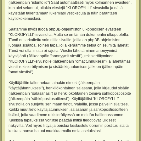
(jälkeenpäin "istunto id") Saat automaattiseti myös kolmannen evästeen,
kun olet selannut joitakin viestejä "KLOROFYLLI"-sivustolla ja näitä
käytetään tallentamaan lukemiasi vestiketjuja ja näin parantaen
käyttökokemustasi.
Saatamme myös luoda phpBB-ohjelmiston ulkopuolisen evästeen
"KLOROFYLLI"-sivustolta, Mutta se on tämän dokumentin ulkopuolella.
Tämä on tarkoitettu vain niille sivuille, joilla on phpBB-ohjelmiston
luomaa sisältöä. Toinen tapa, jolla keräämme tietoa on se, mitä lähetät.
Tämä voi olla, mutta ei rajoita: Viestin lähettäminen anonyyminä
käyttäjänä (Jälkeenpäin "anonyymit viestit"), rekisteröityminen
"KLOROFYLLI"-sivustolle (jälkeenpäin "omat tunnuksesi") ja lähettämäsi
viestit rekisteröitymisen ja sisäänkirjautumisen jälkeen (jälkeenpäin
"omat viestisi").
Käyttäjätiliin tallennetaan ainakin nimesi (jälkeenpäin
"käyttäjätunnuksesi"), henkilökohtainen salasana, jolla kirjaudut sisään
(jälkeenpäin "salasanasi") ja henkilökohtainen toimiva sähköpostiosoite
(jälkeenpäin "sähköpostiosoitteesi"). Käyttäjätilisi "KLOROFYLLI"-
sivustolla on suojattu sen maan tietoturvalailla, jossa palvelin sijaitsee.
Kaikki muut tieto käyttäjätunnuksen, salasanan ja sähköpostiosoitteen
lisäksi, joita vaadimme rekisteröityessä on meidän hallinnassamme.
Kaikissa tapauksissa voit itse päättää mitkä tiedot ovat julkisesti
näkyvillä. Voit myös liittyä ja poistua keskustelufoorumin postituslistalta
koska tahansa haluat muokkaamalla omia asetuksiasi.