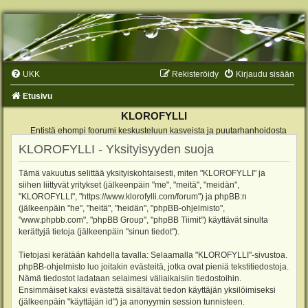
UKK
Rekisteröidy
Kirjaudu sisään
Etusivu
KLOROFYLLI
Entistä ehompi foorumi keskusteluun kasveista ja puutarhanhoidosta
KLOROFYLLI - Yksityisyyden suoja
Tämä vakuutus selittää yksityiskohtaisesti, miten "KLOROFYLLI" ja
siihen liittyvät yritykset (jälkeenpäin "me", "meitä", "meidän",
"KLOROFYLLI", "https://www.klorofylli.com/forum") ja phpBB:n
(jälkeenpäin "he", "heitä", "heidän", "phpBB-ohjelmisto",
"www.phpbb.com", "phpBB Group", "phpBB Tiimit") käyttävät sinulta
kerättyjä tietoja (jälkeenpäin "sinun tiedot").
Tietojasi kerätään kahdella tavalla: Selaamalla "KLOROFYLLI"-sivustoa.
phpBB-ohjelmisto luo joitakin evästeitä, jotka ovat pieniä tekstitiedostoja.
Nämä tiedostot ladataan selaimesi väliaikaisiin tiedostoihin.
Ensimmäiset kaksi evästettä sisältävät tiedon käyttäjän yksilöimiseksi
(jälkeenpäin "käyttäjän id") ja anonyymin session tunnisteen.