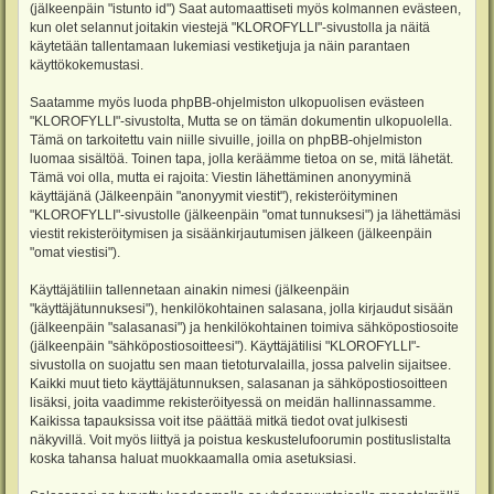
(jälkeenpäin "istunto id") Saat automaattiseti myös kolmannen evästeen,
kun olet selannut joitakin viestejä "KLOROFYLLI"-sivustolla ja näitä
käytetään tallentamaan lukemiasi vestiketjuja ja näin parantaen
käyttökokemustasi.
Saatamme myös luoda phpBB-ohjelmiston ulkopuolisen evästeen
"KLOROFYLLI"-sivustolta, Mutta se on tämän dokumentin ulkopuolella.
Tämä on tarkoitettu vain niille sivuille, joilla on phpBB-ohjelmiston
luomaa sisältöä. Toinen tapa, jolla keräämme tietoa on se, mitä lähetät.
Tämä voi olla, mutta ei rajoita: Viestin lähettäminen anonyyminä
käyttäjänä (Jälkeenpäin "anonyymit viestit"), rekisteröityminen
"KLOROFYLLI"-sivustolle (jälkeenpäin "omat tunnuksesi") ja lähettämäsi
viestit rekisteröitymisen ja sisäänkirjautumisen jälkeen (jälkeenpäin
"omat viestisi").
Käyttäjätiliin tallennetaan ainakin nimesi (jälkeenpäin
"käyttäjätunnuksesi"), henkilökohtainen salasana, jolla kirjaudut sisään
(jälkeenpäin "salasanasi") ja henkilökohtainen toimiva sähköpostiosoite
(jälkeenpäin "sähköpostiosoitteesi"). Käyttäjätilisi "KLOROFYLLI"-
sivustolla on suojattu sen maan tietoturvalailla, jossa palvelin sijaitsee.
Kaikki muut tieto käyttäjätunnuksen, salasanan ja sähköpostiosoitteen
lisäksi, joita vaadimme rekisteröityessä on meidän hallinnassamme.
Kaikissa tapauksissa voit itse päättää mitkä tiedot ovat julkisesti
näkyvillä. Voit myös liittyä ja poistua keskustelufoorumin postituslistalta
koska tahansa haluat muokkaamalla omia asetuksiasi.