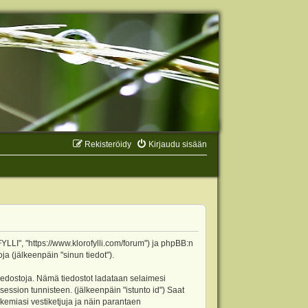
Rekisteröidy
Kirjaudu sisään
YLLI", "https://www.klorofylli.com/forum") ja phpBB:n
ja (jälkeenpäin "sinun tiedot").
tiedostoja. Nämä tiedostot ladataan selaimesi
 session tunnisteen. (jälkeenpäin "istunto id") Saat
kemiasi vestiketjuja ja näin parantaen