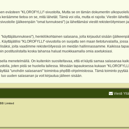
evästeen "KLOROFYLLI"-sivustolta, Mutta se on tämän dokumentin ulkopuolella. Tämä
 keräämme tietoa on se, mitä lähetät. Tämä voi olla, mutta ei rajoita: Viestin läh
sivustolle (jälkeenpäin "omat tunnuksesi") ja lähettämäsi viestit rekisteröitymisen 
n "käyttäjätunnuksesi"), henkilökohtainen salasana, jolla kirjaudut sisään (jälkeenp
Käyttäjätilisi "KLOROFYLLI"-sivustolla on suojattu sen maan tietoturvalailla, jossa p
isäksi, joita vaadimme rekisteröityessä on meidän hallinnassamme. Kaikissa tapauksi
rumin postituslistalta koska tahansa haluat muokkaamalla omia asetuksiasi.
lla menetelmällä. On kuitenkin suositeltavaa, että et käytä samaa salasanaa kaikil
vustolla, joten pidä se huolella tallessa. Missään tapauksessa kukaan "KLOROFYLLI
 käyttää "unohdin salasanani" toimintoa phpBB-ohjelmistossa. Tämä toiminto pyytää
luo uuden salasanan ja voit kirjautua jälleen sisään.
Viesti Yll
BB Limited