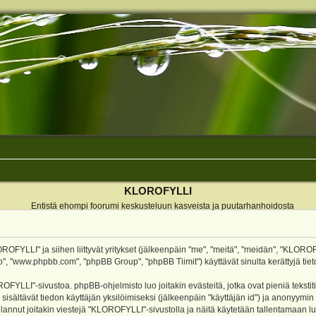
KLOROFYLLI
Entistä ehompi foorumi keskusteluun kasveista ja puutarhanhoidosta
ROFYLLI" ja siihen liittyvät yritykset (jälkeenpäin "me", "meitä", "meidän", "KLOROF
o", "www.phpbb.com", "phpBB Group", "phpBB Tiimit") käyttävät sinulta kerättyjä tieto
OFYLLI"-sivustoa. phpBB-ohjelmisto luo joitakin evästeitä, jotka ovat pieniä teksti
 sisältävät tiedon käyttäjän yksilöimiseksi (jälkeenpäin "käyttäjän id") ja anonyymin
annut joitakin viestejä "KLOROFYLLI"-sivustolla ja näitä käytetään tallentamaan lu