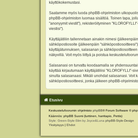
käyttökokemustasi.
Saatamme myös luoda phpBB-ohjelmiston ulkopuolisen 
phpBB-ohjelmiston luomaa sisältöä. Toinen tapa, jolla
"anonyymit viestit"), rekisteröityminen "KLOROFYLLI"-
viestisi").
Käyttäjätiliin tallennetaan ainakin nimesi (jälkeenpäi
sähköpostiosoite (jälkeenpäin "sähköpostiosoitteesi"). 
käyttäjätunnuksen, salasanan ja sähköpostiosoitteen l
näkyvillä. Voit myös liittyä ja poistua keskustelufoo
Salasanasi on turvattu koodaamalla se yhdensuuntaise
käyttää kirjautumaan käyttäjätiliisi "KLOROFYLLI"-si
sinulta salasanaasi. Mikäli unohdat salasanasi. Voit
sähköpostiosoitteesi, jonka jälkeen phpBB-ohjelmisto 
Etusivu
Keskustelufoorumin ohjelmisto
phpBB
® Forum Software © php
Käännös: phpBB Suomi (lurttinen, harritapio, Pettis)
Style: Green-Style-Slim by Joyce&Luna
phpBB-Style-Design
Yksityisyys
|
Ehdot