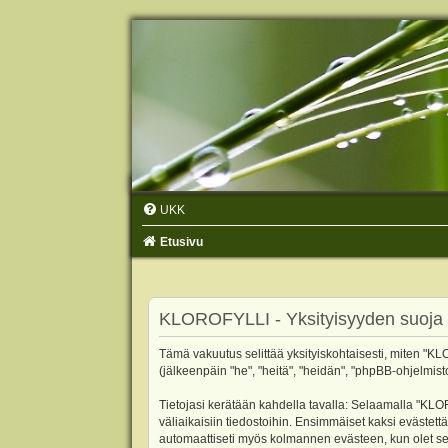
UKK
Etusivu
KLOROFYLLI - Yksityisyyden suoja
Tämä vakuutus selittää yksityiskohtaisesti, miten "KLO
(jälkeenpäin "he", "heitä", "heidän", "phpBB-ohjelmist
Tietojasi kerätään kahdella tavalla: Selaamalla "KLOR
väliaikaisiin tiedostoihin. Ensimmäiset kaksi evästettä
automaattiseti myös kolmannen evästeen, kun olet sel