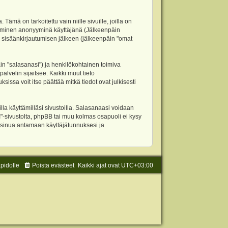
 on tarkoitettu vain niille sivuille, joilla on
ettäminen anonyyminä käyttäjänä (Jälkeenpäin
ja sisäänkirjautumisen jälkeen (jälkeenpäin "omat
äin "salasanasi") ja henkilökohtainen toimiva
alvelin sijaitsee. Kaikki muut tieto
ssa voit itse päättää mitkä tiedot ovat julkisesti
la käyttämilläsi sivustoilla. Salasanaasi voidaan
"-sivustolta, phpBB tai muu kolmas osapuoli ei kysy
 sinua antamaan käyttäjätunnuksesi ja
äpidolle
Poista evästeet
Kaikki ajat ovat
UTC+03:00