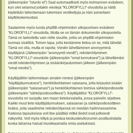
(jälkeenpäin "istunto id") Saat automaattiseti myös kolmannen evästeen,
kun olet selannut joitakin viestejä "KLOROFYLLI"-sivustolla ja näitä
käytetään tallentamaan lukemiasi vestiketjuja ja näin parantaen
käyttökokemustasi.
Saatamme myös luoda phpBB-ohjelmiston ulkopuolisen evästeen
"KLOROFYLLI"-sivustolta, Mutta se on tämän dokumentin ulkopuolella.
Tämä on tarkoitettu vain niille sivuille, joilla on phpBB-ohjelmiston
luomaa sisältöä. Toinen tapa, jolla keräämme tietoa on se, mitä lähetät.
Tämä voi olla, mutta ei rajoita: Viestin lähettäminen anonyyminä
käyttäjänä (Jälkeenpäin "anonyymit viestit"), rekisteröityminen
"KLOROFYLLI"-sivustolle (jälkeenpäin "omat tunnuksesi") ja lähettämäsi
viestit rekisteröitymisen ja sisäänkirjautumisen jälkeen (jälkeenpäin
"omat viestisi").
Käyttäjätiliin tallennetaan ainakin nimesi (jälkeenpäin
"käyttäjätunnuksesi"), henkilökohtainen salasana, jolla kirjaudut sisään
(jälkeenpäin "salasanasi") ja henkilökohtainen toimiva sähköpostiosoite
(jälkeenpäin "sähköpostiosoitteesi"). Käyttäjätilisi "KLOROFYLLI"-
sivustolla on suojattu sen maan tietoturvalailla, jossa palvelin sijaitsee.
Kaikki muut tieto käyttäjätunnuksen, salasanan ja sähköpostiosoitteen
lisäksi, joita vaadimme rekisteröityessä on meidän hallinnassamme.
Kaikissa tapauksissa voit itse päättää mitkä tiedot ovat julkisesti
näkyvillä. Voit myös liittyä ja poistua keskustelufoorumin postituslistalta
koska tahansa haluat muokkaamalla omia asetuksiasi.