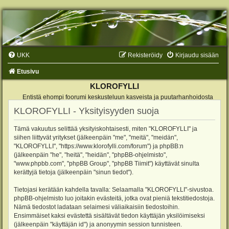
UKK
Rekisteröidy
Kirjaudu sisään
Etusivu
KLOROFYLLI
Entistä ehompi foorumi keskusteluun kasveista ja puutarhanhoidosta
KLOROFYLLI - Yksityisyyden suoja
Tämä vakuutus selittää yksityiskohtaisesti, miten "KLOROFYLLI" ja
siihen liittyvät yritykset (jälkeenpäin "me", "meitä", "meidän",
"KLOROFYLLI", "https://www.klorofylli.com/forum") ja phpBB:n
(jälkeenpäin "he", "heitä", "heidän", "phpBB-ohjelmisto",
"www.phpbb.com", "phpBB Group", "phpBB Tiimit") käyttävät sinulta
kerättyjä tietoja (jälkeenpäin "sinun tiedot").
Tietojasi kerätään kahdella tavalla: Selaamalla "KLOROFYLLI"-sivustoa.
phpBB-ohjelmisto luo joitakin evästeitä, jotka ovat pieniä tekstitiedostoja.
Nämä tiedostot ladataan selaimesi väliaikaisiin tiedostoihin.
Ensimmäiset kaksi evästettä sisältävät tiedon käyttäjän yksilöimiseksi
(jälkeenpäin "käyttäjän id") ja anonyymin session tunnisteen.