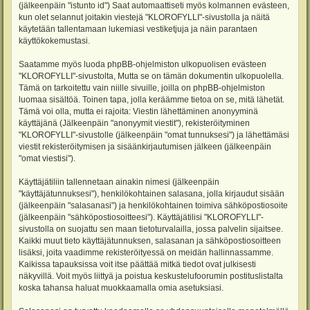
(jälkeenpäin "istunto id") Saat automaattiseti myös kolmannen evästeen,
kun olet selannut joitakin viestejä "KLOROFYLLI"-sivustolla ja näitä
käytetään tallentamaan lukemiasi vestiketjuja ja näin parantaen
käyttökokemustasi.
Saatamme myös luoda phpBB-ohjelmiston ulkopuolisen evästeen
"KLOROFYLLI"-sivustolta, Mutta se on tämän dokumentin ulkopuolella.
Tämä on tarkoitettu vain niille sivuille, joilla on phpBB-ohjelmiston
luomaa sisältöä. Toinen tapa, jolla keräämme tietoa on se, mitä lähetät.
Tämä voi olla, mutta ei rajoita: Viestin lähettäminen anonyyminä
käyttäjänä (Jälkeenpäin "anonyymit viestit"), rekisteröityminen
"KLOROFYLLI"-sivustolle (jälkeenpäin "omat tunnuksesi") ja lähettämäsi
viestit rekisteröitymisen ja sisäänkirjautumisen jälkeen (jälkeenpäin
"omat viestisi").
Käyttäjätiliin tallennetaan ainakin nimesi (jälkeenpäin
"käyttäjätunnuksesi"), henkilökohtainen salasana, jolla kirjaudut sisään
(jälkeenpäin "salasanasi") ja henkilökohtainen toimiva sähköpostiosoite
(jälkeenpäin "sähköpostiosoitteesi"). Käyttäjätilisi "KLOROFYLLI"-
sivustolla on suojattu sen maan tietoturvalailla, jossa palvelin sijaitsee.
Kaikki muut tieto käyttäjätunnuksen, salasanan ja sähköpostiosoitteen
lisäksi, joita vaadimme rekisteröityessä on meidän hallinnassamme.
Kaikissa tapauksissa voit itse päättää mitkä tiedot ovat julkisesti
näkyvillä. Voit myös liittyä ja poistua keskustelufoorumin postituslistalta
koska tahansa haluat muokkaamalla omia asetuksiasi.