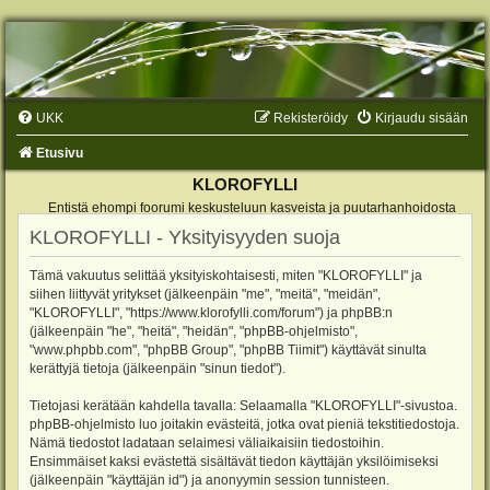
UKK
Rekisteröidy
Kirjaudu sisään
Etusivu
KLOROFYLLI
Entistä ehompi foorumi keskusteluun kasveista ja puutarhanhoidosta
KLOROFYLLI - Yksityisyyden suoja
Tämä vakuutus selittää yksityiskohtaisesti, miten "KLOROFYLLI" ja
siihen liittyvät yritykset (jälkeenpäin "me", "meitä", "meidän",
"KLOROFYLLI", "https://www.klorofylli.com/forum") ja phpBB:n
(jälkeenpäin "he", "heitä", "heidän", "phpBB-ohjelmisto",
"www.phpbb.com", "phpBB Group", "phpBB Tiimit") käyttävät sinulta
kerättyjä tietoja (jälkeenpäin "sinun tiedot").
Tietojasi kerätään kahdella tavalla: Selaamalla "KLOROFYLLI"-sivustoa.
phpBB-ohjelmisto luo joitakin evästeitä, jotka ovat pieniä tekstitiedostoja.
Nämä tiedostot ladataan selaimesi väliaikaisiin tiedostoihin.
Ensimmäiset kaksi evästettä sisältävät tiedon käyttäjän yksilöimiseksi
(jälkeenpäin "käyttäjän id") ja anonyymin session tunnisteen.