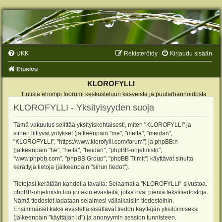
UKK
Rekisteröidy
Kirjaudu sisään
Etusivu
KLOROFYLLI
Entistä ehompi foorumi keskusteluun kasveista ja puutarhanhoidosta
KLOROFYLLI - Yksityisyyden suoja
Tämä vakuutus selittää yksityiskohtaisesti, miten "KLOROFYLLI" ja
siihen liittyvät yritykset (jälkeenpäin "me", "meitä", "meidän",
"KLOROFYLLI", "https://www.klorofylli.com/forum") ja phpBB:n
(jälkeenpäin "he", "heitä", "heidän", "phpBB-ohjelmisto",
"www.phpbb.com", "phpBB Group", "phpBB Tiimit") käyttävät sinulta
kerättyjä tietoja (jälkeenpäin "sinun tiedot").
Tietojasi kerätään kahdella tavalla: Selaamalla "KLOROFYLLI"-sivustoa.
phpBB-ohjelmisto luo joitakin evästeitä, jotka ovat pieniä tekstitiedostoja.
Nämä tiedostot ladataan selaimesi väliaikaisiin tiedostoihin.
Ensimmäiset kaksi evästettä sisältävät tiedon käyttäjän yksilöimiseksi
(jälkeenpäin "käyttäjän id") ja anonyymin session tunnisteen.