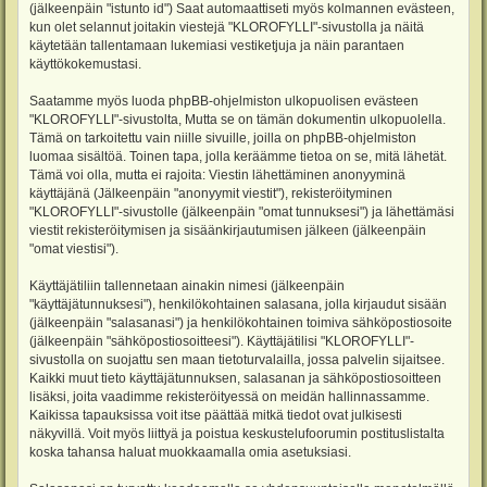
(jälkeenpäin "istunto id") Saat automaattiseti myös kolmannen evästeen,
kun olet selannut joitakin viestejä "KLOROFYLLI"-sivustolla ja näitä
käytetään tallentamaan lukemiasi vestiketjuja ja näin parantaen
käyttökokemustasi.
Saatamme myös luoda phpBB-ohjelmiston ulkopuolisen evästeen
"KLOROFYLLI"-sivustolta, Mutta se on tämän dokumentin ulkopuolella.
Tämä on tarkoitettu vain niille sivuille, joilla on phpBB-ohjelmiston
luomaa sisältöä. Toinen tapa, jolla keräämme tietoa on se, mitä lähetät.
Tämä voi olla, mutta ei rajoita: Viestin lähettäminen anonyyminä
käyttäjänä (Jälkeenpäin "anonyymit viestit"), rekisteröityminen
"KLOROFYLLI"-sivustolle (jälkeenpäin "omat tunnuksesi") ja lähettämäsi
viestit rekisteröitymisen ja sisäänkirjautumisen jälkeen (jälkeenpäin
"omat viestisi").
Käyttäjätiliin tallennetaan ainakin nimesi (jälkeenpäin
"käyttäjätunnuksesi"), henkilökohtainen salasana, jolla kirjaudut sisään
(jälkeenpäin "salasanasi") ja henkilökohtainen toimiva sähköpostiosoite
(jälkeenpäin "sähköpostiosoitteesi"). Käyttäjätilisi "KLOROFYLLI"-
sivustolla on suojattu sen maan tietoturvalailla, jossa palvelin sijaitsee.
Kaikki muut tieto käyttäjätunnuksen, salasanan ja sähköpostiosoitteen
lisäksi, joita vaadimme rekisteröityessä on meidän hallinnassamme.
Kaikissa tapauksissa voit itse päättää mitkä tiedot ovat julkisesti
näkyvillä. Voit myös liittyä ja poistua keskustelufoorumin postituslistalta
koska tahansa haluat muokkaamalla omia asetuksiasi.