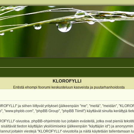
KLOROFYLLI
Entistä ehompi foorumi keskusteluun kasveista ja puutarhanhoidosta
ROFYLLI" ja siihen liittyvät yritykset (jälkeenpäin "me", "meitä", "meidän", "KLOROF
o", "www.phpbb.com", "phpBB Group", "phpBB Tiimit") käyttävät sinulta kerättyjä tieto
OFYLLI"-sivustoa. phpBB-ohjelmisto luo joitakin evästeitä, jotka ovat pieniä teksti
 sisältävät tiedon käyttäjän yksilöimiseksi (jälkeenpäin "käyttäjän id") ja anonyymin
annut joitakin viestejä "KLOROFYLLI"-sivustolla ja näitä käytetään tallentamaan lu