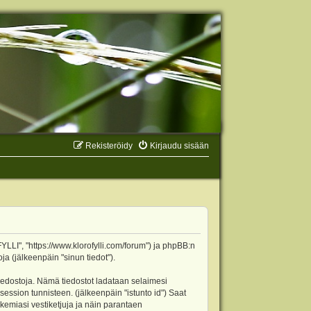
Rekisteröidy
Kirjaudu sisään
YLLI", "https://www.klorofylli.com/forum") ja phpBB:n
ja (jälkeenpäin "sinun tiedot").
tiedostoja. Nämä tiedostot ladataan selaimesi
 session tunnisteen. (jälkeenpäin "istunto id") Saat
kemiasi vestiketjuja ja näin parantaen