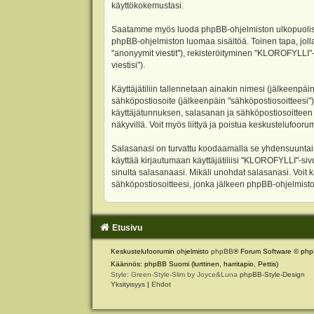
käyttökokemustasi.
Saatamme myös luoda phpBB-ohjelmiston ulkopuolisen 
phpBB-ohjelmiston luomaa sisältöä. Toinen tapa, jolla
"anonyymit viestit"), rekisteröityminen "KLOROFYLLI"-
viestisi").
Käyttäjätiliin tallennetaan ainakin nimesi (jälkeenpäi
sähköpostiosoite (jälkeenpäin "sähköpostiosoitteesi"). 
käyttäjätunnuksen, salasanan ja sähköpostiosoitteen l
näkyvillä. Voit myös liittyä ja poistua keskustelufoo
Salasanasi on turvattu koodaamalla se yhdensuuntaise
käyttää kirjautumaan käyttäjätiliisi "KLOROFYLLI"-si
sinulta salasanaasi. Mikäli unohdat salasanasi. Voit
sähköpostiosoitteesi, jonka jälkeen phpBB-ohjelmisto 
Etusivu
Keskustelufoorumin ohjelmisto
phpBB
® Forum Software © php
Käännös: phpBB Suomi (lurttinen, harritapio, Pettis)
Style: Green-Style-Slim by Joyce&Luna
phpBB-Style-Design
Yksityisyys
|
Ehdot