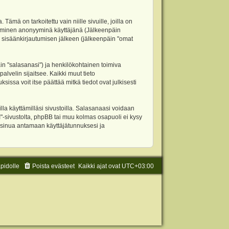
 on tarkoitettu vain niille sivuille, joilla on
ettäminen anonyyminä käyttäjänä (Jälkeenpäin
ja sisäänkirjautumisen jälkeen (jälkeenpäin "omat
äin "salasanasi") ja henkilökohtainen toimiva
alvelin sijaitsee. Kaikki muut tieto
ssa voit itse päättää mitkä tiedot ovat julkisesti
la käyttämilläsi sivustoilla. Salasanaasi voidaan
"-sivustolta, phpBB tai muu kolmas osapuoli ei kysy
 sinua antamaan käyttäjätunnuksesi ja
äpidolle
Poista evästeet
Kaikki ajat ovat
UTC+03:00