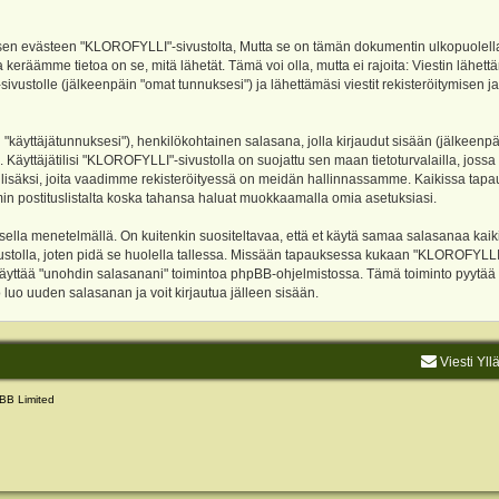
evästeen "KLOROFYLLI"-sivustolta, Mutta se on tämän dokumentin ulkopuolella. Tämä
 keräämme tietoa on se, mitä lähetät. Tämä voi olla, mutta ei rajoita: Viestin läh
sivustolle (jälkeenpäin "omat tunnuksesi") ja lähettämäsi viestit rekisteröitymisen 
n "käyttäjätunnuksesi"), henkilökohtainen salasana, jolla kirjaudut sisään (jälkeenp
Käyttäjätilisi "KLOROFYLLI"-sivustolla on suojattu sen maan tietoturvalailla, jossa p
isäksi, joita vaadimme rekisteröityessä on meidän hallinnassamme. Kaikissa tapauksi
rumin postituslistalta koska tahansa haluat muokkaamalla omia asetuksiasi.
lla menetelmällä. On kuitenkin suositeltavaa, että et käytä samaa salasanaa kaikil
vustolla, joten pidä se huolella tallessa. Missään tapauksessa kukaan "KLOROFYLLI
 käyttää "unohdin salasanani" toimintoa phpBB-ohjelmistossa. Tämä toiminto pyytää
luo uuden salasanan ja voit kirjautua jälleen sisään.
Viesti Yll
BB Limited