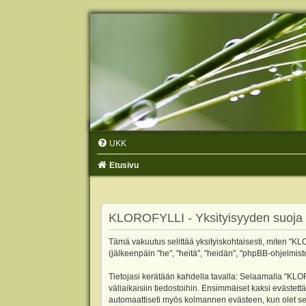
UKK
Etusivu
KLOROFYLLI - Yksityisyyden suoja
Tämä vakuutus selittää yksityiskohtaisesti, miten "KLO
(jälkeenpäin "he", "heitä", "heidän", "phpBB-ohjelmist
Tietojasi kerätään kahdella tavalla: Selaamalla "KLOR
väliaikaisiin tiedostoihin. Ensimmäiset kaksi evästettä
automaattiseti myös kolmannen evästeen, kun olet sel