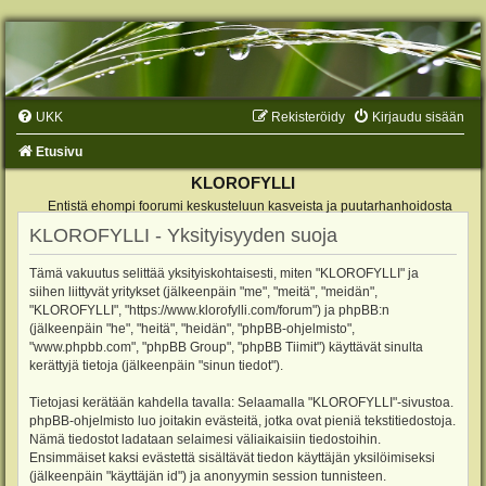
UKK
Rekisteröidy
Kirjaudu sisään
Etusivu
KLOROFYLLI
Entistä ehompi foorumi keskusteluun kasveista ja puutarhanhoidosta
KLOROFYLLI - Yksityisyyden suoja
Tämä vakuutus selittää yksityiskohtaisesti, miten "KLOROFYLLI" ja
siihen liittyvät yritykset (jälkeenpäin "me", "meitä", "meidän",
"KLOROFYLLI", "https://www.klorofylli.com/forum") ja phpBB:n
(jälkeenpäin "he", "heitä", "heidän", "phpBB-ohjelmisto",
"www.phpbb.com", "phpBB Group", "phpBB Tiimit") käyttävät sinulta
kerättyjä tietoja (jälkeenpäin "sinun tiedot").
Tietojasi kerätään kahdella tavalla: Selaamalla "KLOROFYLLI"-sivustoa.
phpBB-ohjelmisto luo joitakin evästeitä, jotka ovat pieniä tekstitiedostoja.
Nämä tiedostot ladataan selaimesi väliaikaisiin tiedostoihin.
Ensimmäiset kaksi evästettä sisältävät tiedon käyttäjän yksilöimiseksi
(jälkeenpäin "käyttäjän id") ja anonyymin session tunnisteen.