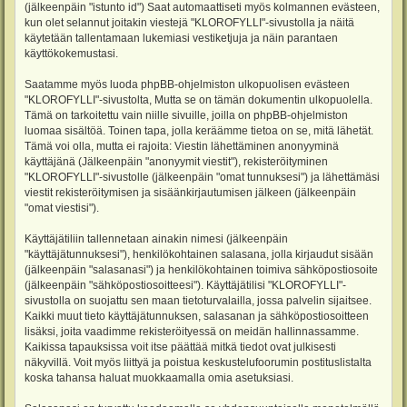
(jälkeenpäin "istunto id") Saat automaattiseti myös kolmannen evästeen,
kun olet selannut joitakin viestejä "KLOROFYLLI"-sivustolla ja näitä
käytetään tallentamaan lukemiasi vestiketjuja ja näin parantaen
käyttökokemustasi.
Saatamme myös luoda phpBB-ohjelmiston ulkopuolisen evästeen
"KLOROFYLLI"-sivustolta, Mutta se on tämän dokumentin ulkopuolella.
Tämä on tarkoitettu vain niille sivuille, joilla on phpBB-ohjelmiston
luomaa sisältöä. Toinen tapa, jolla keräämme tietoa on se, mitä lähetät.
Tämä voi olla, mutta ei rajoita: Viestin lähettäminen anonyyminä
käyttäjänä (Jälkeenpäin "anonyymit viestit"), rekisteröityminen
"KLOROFYLLI"-sivustolle (jälkeenpäin "omat tunnuksesi") ja lähettämäsi
viestit rekisteröitymisen ja sisäänkirjautumisen jälkeen (jälkeenpäin
"omat viestisi").
Käyttäjätiliin tallennetaan ainakin nimesi (jälkeenpäin
"käyttäjätunnuksesi"), henkilökohtainen salasana, jolla kirjaudut sisään
(jälkeenpäin "salasanasi") ja henkilökohtainen toimiva sähköpostiosoite
(jälkeenpäin "sähköpostiosoitteesi"). Käyttäjätilisi "KLOROFYLLI"-
sivustolla on suojattu sen maan tietoturvalailla, jossa palvelin sijaitsee.
Kaikki muut tieto käyttäjätunnuksen, salasanan ja sähköpostiosoitteen
lisäksi, joita vaadimme rekisteröityessä on meidän hallinnassamme.
Kaikissa tapauksissa voit itse päättää mitkä tiedot ovat julkisesti
näkyvillä. Voit myös liittyä ja poistua keskustelufoorumin postituslistalta
koska tahansa haluat muokkaamalla omia asetuksiasi.