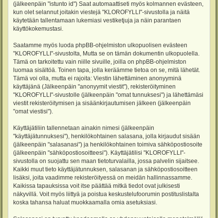
(jälkeenpäin "istunto id") Saat automaattiseti myös kolmannen evästeen,
kun olet selannut joitakin viestejä "KLOROFYLLI"-sivustolla ja näitä
käytetään tallentamaan lukemiasi vestiketjuja ja näin parantaen
käyttökokemustasi.
Saatamme myös luoda phpBB-ohjelmiston ulkopuolisen evästeen
"KLOROFYLLI"-sivustolta, Mutta se on tämän dokumentin ulkopuolella.
Tämä on tarkoitettu vain niille sivuille, joilla on phpBB-ohjelmiston
luomaa sisältöä. Toinen tapa, jolla keräämme tietoa on se, mitä lähetät.
Tämä voi olla, mutta ei rajoita: Viestin lähettäminen anonyyminä
käyttäjänä (Jälkeenpäin "anonyymit viestit"), rekisteröityminen
"KLOROFYLLI"-sivustolle (jälkeenpäin "omat tunnuksesi") ja lähettämäsi
viestit rekisteröitymisen ja sisäänkirjautumisen jälkeen (jälkeenpäin
"omat viestisi").
Käyttäjätiliin tallennetaan ainakin nimesi (jälkeenpäin
"käyttäjätunnuksesi"), henkilökohtainen salasana, jolla kirjaudut sisään
(jälkeenpäin "salasanasi") ja henkilökohtainen toimiva sähköpostiosoite
(jälkeenpäin "sähköpostiosoitteesi"). Käyttäjätilisi "KLOROFYLLI"-
sivustolla on suojattu sen maan tietoturvalailla, jossa palvelin sijaitsee.
Kaikki muut tieto käyttäjätunnuksen, salasanan ja sähköpostiosoitteen
lisäksi, joita vaadimme rekisteröityessä on meidän hallinnassamme.
Kaikissa tapauksissa voit itse päättää mitkä tiedot ovat julkisesti
näkyvillä. Voit myös liittyä ja poistua keskustelufoorumin postituslistalta
koska tahansa haluat muokkaamalla omia asetuksiasi.