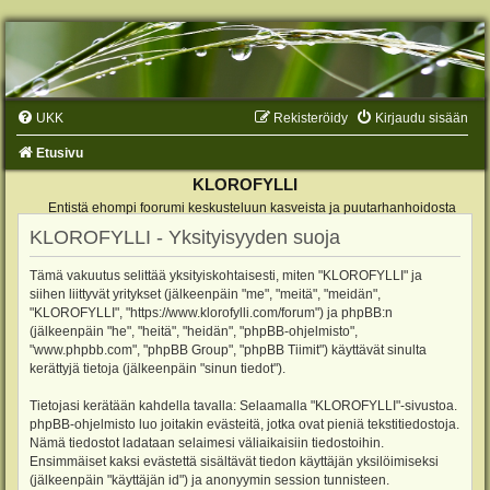
UKK
Rekisteröidy
Kirjaudu sisään
Etusivu
KLOROFYLLI
Entistä ehompi foorumi keskusteluun kasveista ja puutarhanhoidosta
KLOROFYLLI - Yksityisyyden suoja
Tämä vakuutus selittää yksityiskohtaisesti, miten "KLOROFYLLI" ja
siihen liittyvät yritykset (jälkeenpäin "me", "meitä", "meidän",
"KLOROFYLLI", "https://www.klorofylli.com/forum") ja phpBB:n
(jälkeenpäin "he", "heitä", "heidän", "phpBB-ohjelmisto",
"www.phpbb.com", "phpBB Group", "phpBB Tiimit") käyttävät sinulta
kerättyjä tietoja (jälkeenpäin "sinun tiedot").
Tietojasi kerätään kahdella tavalla: Selaamalla "KLOROFYLLI"-sivustoa.
phpBB-ohjelmisto luo joitakin evästeitä, jotka ovat pieniä tekstitiedostoja.
Nämä tiedostot ladataan selaimesi väliaikaisiin tiedostoihin.
Ensimmäiset kaksi evästettä sisältävät tiedon käyttäjän yksilöimiseksi
(jälkeenpäin "käyttäjän id") ja anonyymin session tunnisteen.