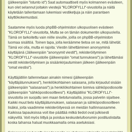
(jälkeenpäin "istunto id") Saat automaattiseti myös kolmannen evästeen,
kun olet selannut joitakin viestejä "KLOROFYLLI"-sivustolla ja näitä
käytetään tallentamaan lukemiasi vestiketjuja ja näin parantaen
käyttökokemustasi.
Saatamme myös luoda phpBB-ohjelmiston ulkopuolisen evästeen
"KLOROFYLLI"-sivustolta, Mutta se on tämän dokumentin ulkopuolella.
Tämä on tarkoitettu vain niille sivuille, joilla on phpBB-ohjelmiston
luomaa sisältöä. Toinen tapa, jolla keräämme tietoa on se, mitä lähetät.
Tämä voi olla, mutta ei rajoita: Viestin lähettäminen anonyyminä
käyttäjänä (Jälkeenpäin "anonyymit viestit"), rekisteröityminen
"KLOROFYLLI"-sivustolle (jälkeenpäin "omat tunnuksesi") ja lähettämäsi
viestit rekisteröitymisen ja sisäänkirjautumisen jälkeen (jälkeenpäin
"omat viestisi").
Käyttäjätiliin tallennetaan ainakin nimesi (jälkeenpäin
"käyttäjätunnuksesi"), henkilökohtainen salasana, jolla kirjaudut sisään
(jälkeenpäin "salasanasi") ja henkilökohtainen toimiva sähköpostiosoite
(jälkeenpäin "sähköpostiosoitteesi"). Käyttäjätilisi "KLOROFYLLI"-
sivustolla on suojattu sen maan tietoturvalailla, jossa palvelin sijaitsee.
Kaikki muut tieto käyttäjätunnuksen, salasanan ja sähköpostiosoitteen
lisäksi, joita vaadimme rekisteröityessä on meidän hallinnassamme.
Kaikissa tapauksissa voit itse päättää mitkä tiedot ovat julkisesti
näkyvillä. Voit myös liittyä ja poistua keskustelufoorumin postituslistalta
koska tahansa haluat muokkaamalla omia asetuksiasi.