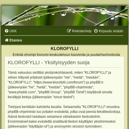
UKK
Rekisteröidy
Kirjaudu sisään
Etusivu
KLOROFYLLI
Entistä ehompi foorumi keskusteluun kasveista ja puutarhanhoidosta
KLOROFYLLI - Yksityisyyden suoja
Tämä vakuutus selittää yksityiskohtaisesti, miten "KLOROFYLLI" ja
siihen liittyvät yritykset (jälkeenpäin "me", "meitä", "meidän",
"KLOROFYLLI", "https://www.klorofylli.com/forum") ja phpBB:n
(jälkeenpäin "he", "heitä", "heidän", "phpBB-ohjelmisto",
"www.phpbb.com", "phpBB Group", "phpBB Tiimit") käyttävät sinulta
kerättyjä tietoja (jälkeenpäin "sinun tiedot").
Tietojasi kerätään kahdella tavalla: Selaamalla "KLOROFYLLI"-sivustoa.
phpBB-ohjelmisto luo joitakin evästeitä, jotka ovat pieniä tekstitiedostoja.
Nämä tiedostot ladataan selaimesi väliaikaisiin tiedostoihin.
Ensimmäiset kaksi evästettä sisältävät tiedon käyttäjän yksilöimiseksi
(jälkeenpäin "käyttäjän id") ja anonyymin session tunnisteen.