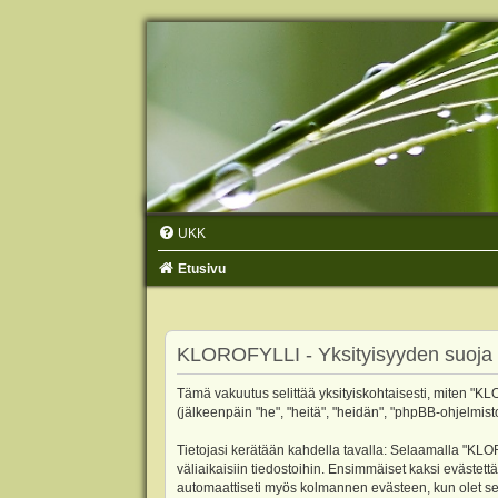
UKK
Etusivu
KLOROFYLLI - Yksityisyyden suoja
Tämä vakuutus selittää yksityiskohtaisesti, miten "KLO
(jälkeenpäin "he", "heitä", "heidän", "phpBB-ohjelmist
Tietojasi kerätään kahdella tavalla: Selaamalla "KLOR
väliaikaisiin tiedostoihin. Ensimmäiset kaksi evästettä
automaattiseti myös kolmannen evästeen, kun olet sel