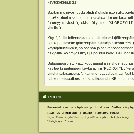
käyttökokemustasi.
Saatamme myös luoda phpBB-ohjelmiston ulkopuolisen 
phpBB-ohjelmiston luomaa sisältöä. Toinen tapa, jolla
"anonyymit viestit"), rekisteröityminen "KLOROFYLLI"-
viestisi").
Käyttäjätiliin tallennetaan ainakin nimesi (jälkeenpäi
sähköpostiosoite (jälkeenpäin "sähköpostiosoitteesi"). 
käyttäjätunnuksen, salasanan ja sähköpostiosoitteen l
näkyvillä. Voit myös liittyä ja poistua keskustelufoo
Salasanasi on turvattu koodaamalla se yhdensuuntaise
käyttää kirjautumaan käyttäjätiliisi "KLOROFYLLI"-si
sinulta salasanaasi. Mikäli unohdat salasanasi. Voit
sähköpostiosoitteesi, jonka jälkeen phpBB-ohjelmisto 
Etusivu
Keskustelufoorumin ohjelmisto
phpBB
® Forum Software © php
Käännös: phpBB Suomi (lurttinen, harritapio, Pettis)
Style: Green-Style-Slim by Joyce&Luna
phpBB-Style-Design
Yksityisyys
|
Ehdot