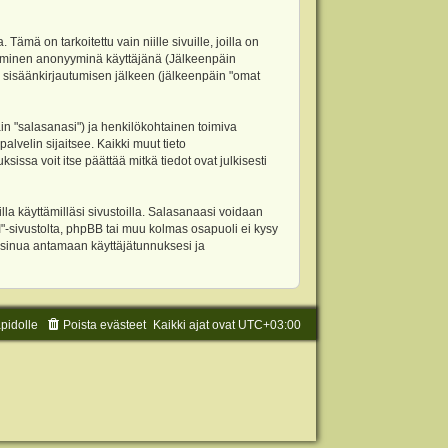
 on tarkoitettu vain niille sivuille, joilla on
ettäminen anonyyminä käyttäjänä (Jälkeenpäin
ja sisäänkirjautumisen jälkeen (jälkeenpäin "omat
äin "salasanasi") ja henkilökohtainen toimiva
alvelin sijaitsee. Kaikki muut tieto
ssa voit itse päättää mitkä tiedot ovat julkisesti
la käyttämilläsi sivustoilla. Salasanaasi voidaan
"-sivustolta, phpBB tai muu kolmas osapuoli ei kysy
 sinua antamaan käyttäjätunnuksesi ja
äpidolle
Poista evästeet
Kaikki ajat ovat
UTC+03:00