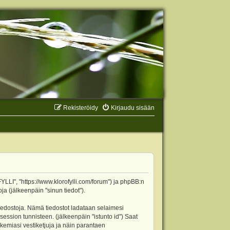
Rekisteröidy
Kirjaudu sisään
YLLI", "https://www.klorofylli.com/forum") ja phpBB:n
ja (jälkeenpäin "sinun tiedot").
tiedostoja. Nämä tiedostot ladataan selaimesi
 session tunnisteen. (jälkeenpäin "istunto id") Saat
kemiasi vestiketjuja ja näin parantaen