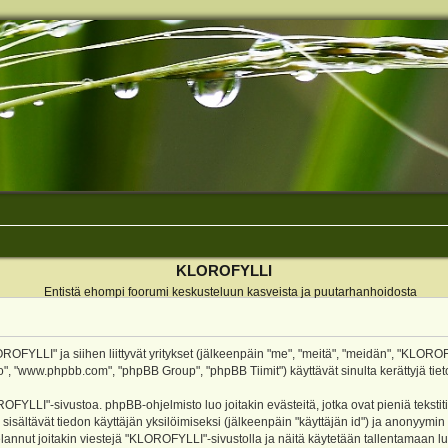
KLOROFYLLI
Entistä ehompi foorumi keskusteluun kasveista ja puutarhanhoidosta
ROFYLLI" ja siihen liittyvät yritykset (jälkeenpäin "me", "meitä", "meidän", "KLOROF
o", "www.phpbb.com", "phpBB Group", "phpBB Tiimit") käyttävät sinulta kerättyjä tieto
OFYLLI"-sivustoa. phpBB-ohjelmisto luo joitakin evästeitä, jotka ovat pieniä teksti
 sisältävät tiedon käyttäjän yksilöimiseksi (jälkeenpäin "käyttäjän id") ja anonyymin
annut joitakin viestejä "KLOROFYLLI"-sivustolla ja näitä käytetään tallentamaan lu