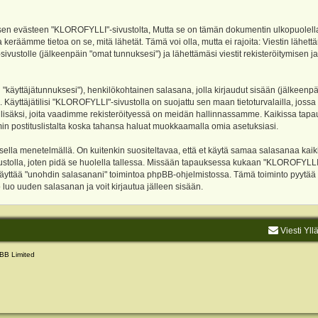
evästeen "KLOROFYLLI"-sivustolta, Mutta se on tämän dokumentin ulkopuolella. Tämä
 keräämme tietoa on se, mitä lähetät. Tämä voi olla, mutta ei rajoita: Viestin läh
sivustolle (jälkeenpäin "omat tunnuksesi") ja lähettämäsi viestit rekisteröitymisen 
n "käyttäjätunnuksesi"), henkilökohtainen salasana, jolla kirjaudut sisään (jälkeenp
Käyttäjätilisi "KLOROFYLLI"-sivustolla on suojattu sen maan tietoturvalailla, jossa p
isäksi, joita vaadimme rekisteröityessä on meidän hallinnassamme. Kaikissa tapauksi
rumin postituslistalta koska tahansa haluat muokkaamalla omia asetuksiasi.
lla menetelmällä. On kuitenkin suositeltavaa, että et käytä samaa salasanaa kaikil
vustolla, joten pidä se huolella tallessa. Missään tapauksessa kukaan "KLOROFYLLI
 käyttää "unohdin salasanani" toimintoa phpBB-ohjelmistossa. Tämä toiminto pyytää
luo uuden salasanan ja voit kirjautua jälleen sisään.
Viesti Yll
BB Limited