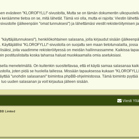
evästeen "KLOROFYLLI"-sivustolta, Mutta se on tämän dokumentin ulkopuolella. Tämä
 keräämme tietoa on se, mitä lähetät. Tämä voi olla, mutta ei rajoita: Viestin läh
sivustolle (jälkeenpäin "omat tunnuksesi") ja lähettämäsi viestit rekisteröitymisen 
n "käyttäjätunnuksesi"), henkilökohtainen salasana, jolla kirjaudut sisään (jälkeenp
Käyttäjätilisi "KLOROFYLLI"-sivustolla on suojattu sen maan tietoturvalailla, jossa p
isäksi, joita vaadimme rekisteröityessä on meidän hallinnassamme. Kaikissa tapauksi
rumin postituslistalta koska tahansa haluat muokkaamalla omia asetuksiasi.
lla menetelmällä. On kuitenkin suositeltavaa, että et käytä samaa salasanaa kaikil
vustolla, joten pidä se huolella tallessa. Missään tapauksessa kukaan "KLOROFYLLI
 käyttää "unohdin salasanani" toimintoa phpBB-ohjelmistossa. Tämä toiminto pyytää
luo uuden salasanan ja voit kirjautua jälleen sisään.
Viesti Yll
BB Limited