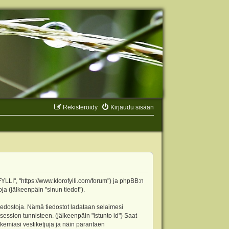
Rekisteröidy
Kirjaudu sisään
YLLI", "https://www.klorofylli.com/forum") ja phpBB:n
ja (jälkeenpäin "sinun tiedot").
tiedostoja. Nämä tiedostot ladataan selaimesi
 session tunnisteen. (jälkeenpäin "istunto id") Saat
kemiasi vestiketjuja ja näin parantaen