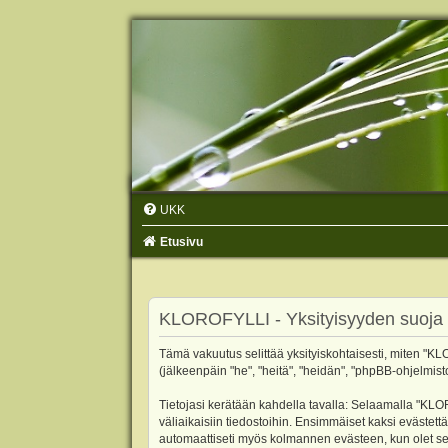
UKK
Etusivu
KLOROFYLLI - Yksityisyyden suoja
Tämä vakuutus selittää yksityiskohtaisesti, miten "KLO
(jälkeenpäin "he", "heitä", "heidän", "phpBB-ohjelmist
Tietojasi kerätään kahdella tavalla: Selaamalla "KLOR
väliaikaisiin tiedostoihin. Ensimmäiset kaksi evästettä
automaattiseti myös kolmannen evästeen, kun olet sel