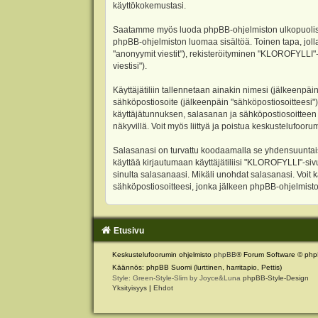
käyttökokemustasi.
Saatamme myös luoda phpBB-ohjelmiston ulkopuolisen 
phpBB-ohjelmiston luomaa sisältöä. Toinen tapa, jolla
"anonyymit viestit"), rekisteröityminen "KLOROFYLLI"-
viestisi").
Käyttäjätiliin tallennetaan ainakin nimesi (jälkeenpäi
sähköpostiosoite (jälkeenpäin "sähköpostiosoitteesi"). 
käyttäjätunnuksen, salasanan ja sähköpostiosoitteen l
näkyvillä. Voit myös liittyä ja poistua keskustelufoo
Salasanasi on turvattu koodaamalla se yhdensuuntaise
käyttää kirjautumaan käyttäjätiliisi "KLOROFYLLI"-si
sinulta salasanaasi. Mikäli unohdat salasanasi. Voit
sähköpostiosoitteesi, jonka jälkeen phpBB-ohjelmisto 
Etusivu
Keskustelufoorumin ohjelmisto
phpBB
® Forum Software © php
Käännös: phpBB Suomi (lurttinen, harritapio, Pettis)
Style: Green-Style-Slim by Joyce&Luna
phpBB-Style-Design
Yksityisyys
|
Ehdot