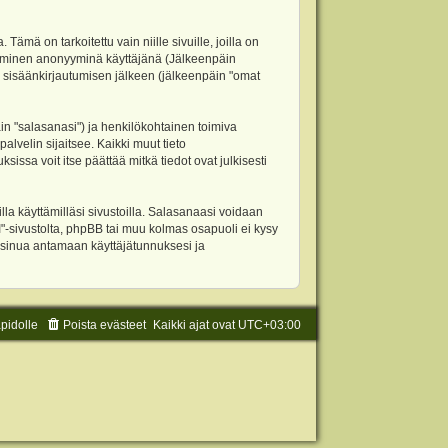
 on tarkoitettu vain niille sivuille, joilla on
ettäminen anonyyminä käyttäjänä (Jälkeenpäin
ja sisäänkirjautumisen jälkeen (jälkeenpäin "omat
äin "salasanasi") ja henkilökohtainen toimiva
alvelin sijaitsee. Kaikki muut tieto
ssa voit itse päättää mitkä tiedot ovat julkisesti
la käyttämilläsi sivustoilla. Salasanaasi voidaan
"-sivustolta, phpBB tai muu kolmas osapuoli ei kysy
 sinua antamaan käyttäjätunnuksesi ja
äpidolle
Poista evästeet
Kaikki ajat ovat
UTC+03:00