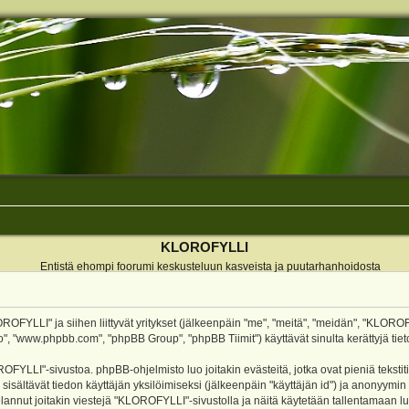
KLOROFYLLI
Entistä ehompi foorumi keskusteluun kasveista ja puutarhanhoidosta
ROFYLLI" ja siihen liittyvät yritykset (jälkeenpäin "me", "meitä", "meidän", "KLOROF
o", "www.phpbb.com", "phpBB Group", "phpBB Tiimit") käyttävät sinulta kerättyjä tieto
OFYLLI"-sivustoa. phpBB-ohjelmisto luo joitakin evästeitä, jotka ovat pieniä teksti
 sisältävät tiedon käyttäjän yksilöimiseksi (jälkeenpäin "käyttäjän id") ja anonyymin
annut joitakin viestejä "KLOROFYLLI"-sivustolla ja näitä käytetään tallentamaan lu